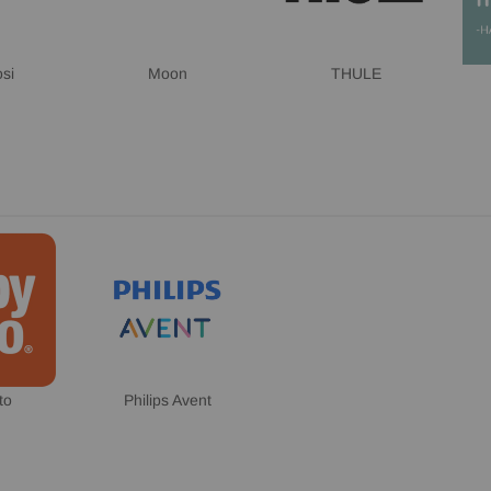
si
Moon
THULE
to
Philips Avent