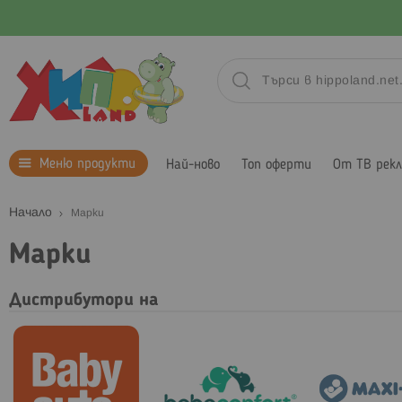
Меню продукти
Най-ново
Топ оферти
От ТВ рек
Начало
Марки
Марки
Дистрибутори на