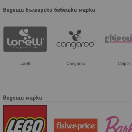
Водещи български бебешки марки
Lorelli
Cangaroo
Chipoli
Водещи марки