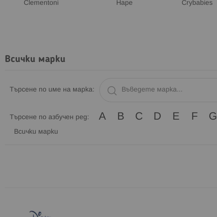
Clementoni
Hape
Crybabies
Всички марки
Търсене по име на марка:
A
B
C
D
E
F
G
Търсене по азбучен ред:
Всички марки