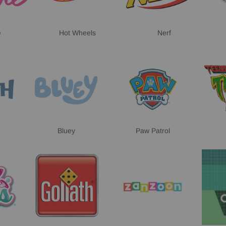
e
Hot Wheels
Nerf
Bluey
Paw Patrol