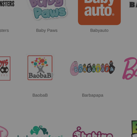
ters
Baby Paws
Babyauto
BaobaB
Barbapapa