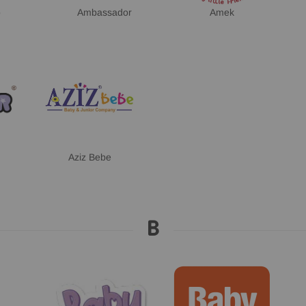
o
Ambassador
Amek
Aziz Bebe
B