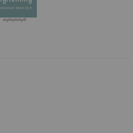
myHummy®