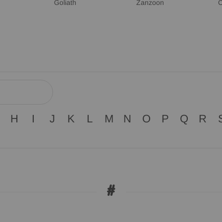
Goliath
Zanzoon
C
H
I
J
K
L
M
N
O
P
Q
R
#