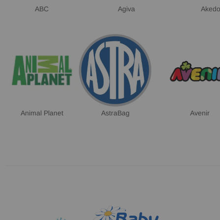
ABC
Agiva
Aked
Animal Planet
AstraBag
Avenir