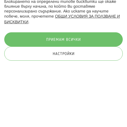
Блокирането на определени типове бисквитки ще окаже
влияние върху начина, по който Ви доставяме
персонализирано съдържание. Ако искате да научите
повече, моля, прочетете
ОБЩИ УСЛОВИЯ ЗА ПОЛЗВАНЕ И
БИСКВИТКИ
.
Начини на плащане:
ПРИЕМАМ ВСИЧКИ
НАСТРОЙКИ
© 2026 Hippoland.net. Всички права запазени
Общи условия
Πолитика за поверителност
Карта на сайта
Онлайн магазин от