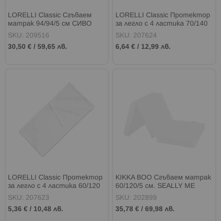
LORELLI Classic Сгъваем
LORELLI Classic Протектор
матрак 94/94/5 см СИВО
за легло с 4 ластика 70/140
НЕБЕ
см.
SKU: 209516
SKU: 207624
30,50 €
/
59,65 лв.
6,64 €
/
12,99 лв.
LORELLI Classic Протектор
KIKKA BOO Сгъваем матрак
за легло с 4 ластика 60/120
60/120/5 см. SEALLY ME
см.
PATTERN
SKU: 207623
SKU: 202899
5,36 €
/
10,48 лв.
35,78 €
/
69,98 лв.