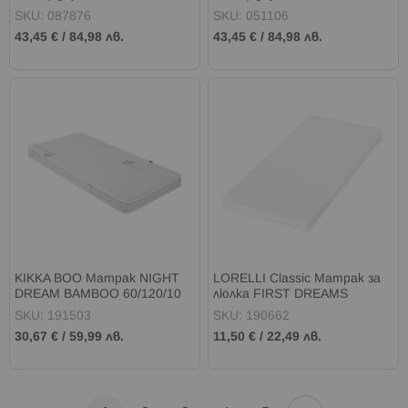
SKU: 087876
SKU: 051106
43,45 €
/
84,98 лв.
43,45 €
/
84,98 лв.
KIKKA BOO Матрак NIGHT
LORELLI Classic Матрак за
DREAM BAMBOO 60/120/10
люлка FIRST DREAMS
см WHITE
CLASSIC ПЯНА БЯЛА
SKU: 191503
SKU: 190662
30,67 €
/
59,99 лв.
11,50 €
/
22,49 лв.
Страница
Страница
Напред