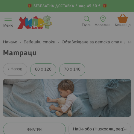
БЕЗПЛАТНА ДОСТАВКА * над 45.50 €
Прескачане
към
Търси
Магазини
Кошница (
Меню
съдържанието
Начало
Бебешки стоки
Обзавеждане за детска стая
Ма
Матраци
Назад
60 x 120
70 x 140
ФИЛТРИ