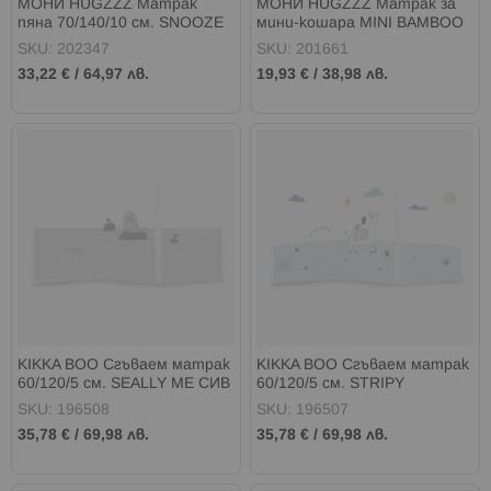
МОНИ HUGZZZ Матрак
МОНИ HUGZZZ Матрак за
пяна 70/140/10 см. SNOOZE
мини-кошара MINI BAMBOO
MAXI
SKU: 202347
SKU: 201661
33,22 €
/
64,97 лв.
19,93 €
/
38,98 лв.
KIKKA BOO Сгъваем матрак
KIKKA BOO Сгъваем матрак
60/120/5 см. SEALLY ME СИВ
60/120/5 см. STRIPY
FRIENDS СИН
SKU: 196508
SKU: 196507
35,78 €
/
69,98 лв.
35,78 €
/
69,98 лв.