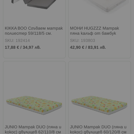
KIKKA BOO Сгъваем матрак
МОНИ HUGZZZ Матрак
полиестер 59/118/5 см.
пяна калъф от бамбук
DARK GREY
60/120/10 см. БЯЛ
SKU: 192414
SKU: 193803
17,88 €
/
34,97 лв.
42,90 €
/
83,91 лв.
JUNIO Матрак DUO (пяна и
JUNIO Матрак DUO (пяна и
кокос) двулицев 62/110/8 см
кокос) двулицев 60/120/8 см