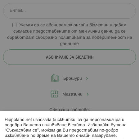
Желая да се абонирам за онлайн бюлетин и давам
съгласие предоставените от мен лични данни да се
обработват съобразно
политиката за поверителност на
данните
АБОНИРАНЕ ЗА БЮЛЕТИН
Брошури
Магазини
Свързани сайтове:
Hippoland.net използва бисквитки, за да персонализира и
Hippoland.ro
подобри Вашето изживяване в сайта. Избирайки бутона
“Съгласявам се”, можем да Ви предоставим по-добро
изживяване по време на Вашето онлайн пазаруване.
Последвайте ни: