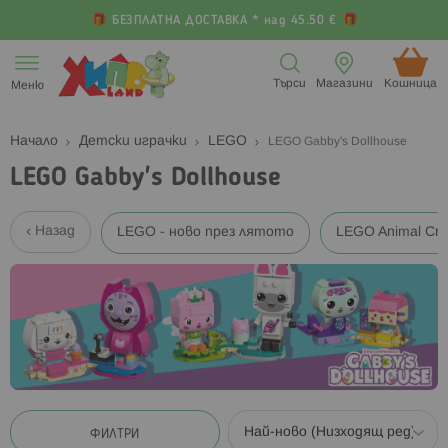
БЕЗПЛАТНА ДОСТАВКА * над 45.50 €
Прескачане
към
Търси
Магазини
Кошница (
Меню
съдържанието
Начало
Детски играчки
LEGO
LEGO Gabby's Dollhouse
LEGO Gabby's Dollhouse
Назад
LEGO - ново през лятото
LEGO Animal Cro
ФИЛТРИ