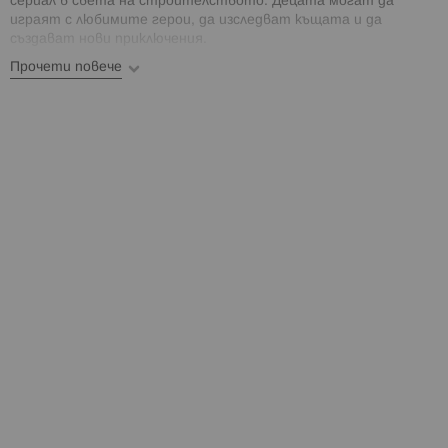
сериал в света на строителството. Децата могат да
играят с любимите герои, да изследват къщата и да
създават нови приключения.
Прочети повече
Търсете още LEGO от сериите:
Animal Crossing
,
Architecture
,
Art
,
Botanicals
,
Bluey
,
City
,
Classic
,
Creator
,
DC Batman
,
Disney
,
DOTS
,
DREAMZzz
,
Duplo
,
Editions
,
Fortnite
,
Friends
,
Harry Potter
,
Horizon
,
Jurassic World
,
Ideas
,
Icons
,
Marvel
,
Minecraft
,
Minifigures
,
NINJAGO
,
One Piece
,
Pokémon
,
Sonic
,
Speed
Champions
,
Star Wars
,
Super Mario
,
Technic
,
Toy Story 4
,
Wednesday
,
Wicked
.