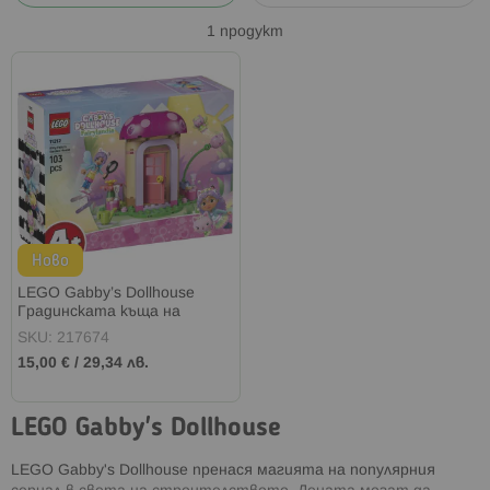
1
продукт
Ново
LEGO Gabby’s Dollhouse
Градинската къща на
котешката фея 11212
SKU: 217674
15,00 €
/
29,34 лв.
LEGO Gabby's Dollhouse
LEGO Gabby's Dollhouse пренася магията на популярния