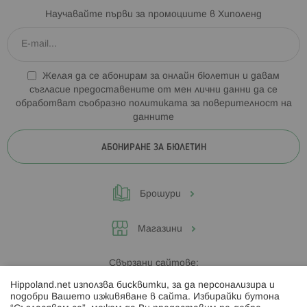
Научавайте първи за промоциите в Хиполенд
Желая да се абонирам за онлайн бюлетин и давам
съгласие предоставените от мен лични данни да се
обработват съобразно
политиката за поверителност на
данните
АБОНИРАНЕ ЗА БЮЛЕТИН
Брошури
Магазини
Свързани сайтове:
Hippoland.net използва бисквитки, за да персонализира и
Hippoland.ro
подобри Вашето изживяване в сайта. Избирайки бутона