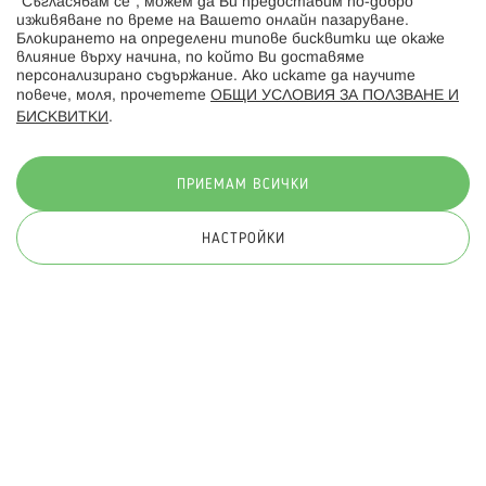
“Съгласявам се”, можем да Ви предоставим по-добро
изживяване по време на Вашето онлайн пазаруване.
Последвайте ни:
Блокирането на определени типове бисквитки ще окаже
влияние върху начина, по който Ви доставяме
персонализирано съдържание. Ако искате да научите
повече, моля, прочетете
ОБЩИ УСЛОВИЯ ЗА ПОЛЗВАНЕ И
БИСКВИТКИ
.
Начини на плащане:
ПРИЕМАМ ВСИЧКИ
НАСТРОЙКИ
© 2026 Hippoland.net. Всички права запазени
Общи условия
Πолитика за поверителност
Карта на сайта
Онлайн магазин от