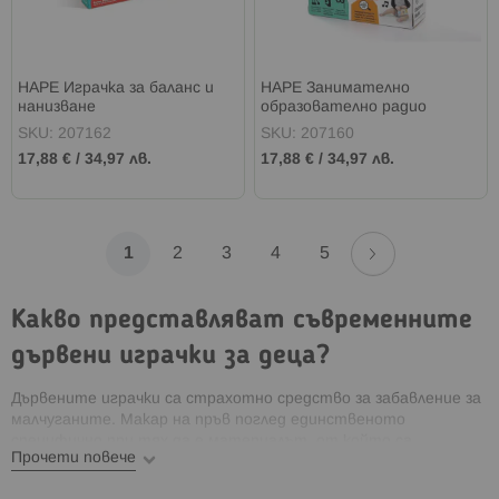
HAPE Играчка за баланс и
HAPE Занимателно
нанизване
образователно радио
SKU: 207162
SKU: 207160
17,88 €
/
34,97 лв.
17,88 €
/
34,97 лв.
Страница
Страница
Напред
В
Страница
Страница
Страница
Страница
1
2
3
4
5
момента
Какво представляват съвременните
четете
дървени играчки за деца?
страница
Дървените играчки са страхотно средство за забавление за
малчуганите. Макар на пръв поглед единственото
специфично при тях да е материалът, от който са
Прочети повече
изработени, всъщност те се отличават и по други
критерии от пластмасовите алтернативи.