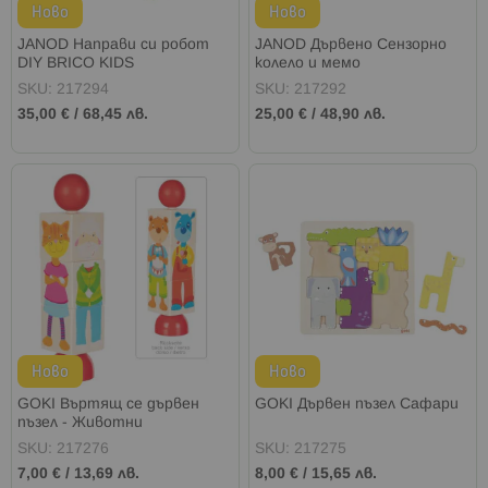
Ново
Ново
JANOD Направи си робот
JANOD Дървено Сензорно
DIY BRICO KIDS
колело и мемо
SKU: 217294
SKU: 217292
35,00 €
/
68,45 лв.
25,00 €
/
48,90 лв.
Ново
Ново
GOKI Въртящ се дървен
GOKI Дървен пъзел Сафари
пъзел - Животни
SKU: 217276
SKU: 217275
7,00 €
/
13,69 лв.
8,00 €
/
15,65 лв.