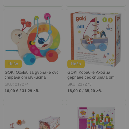
Ново
Ново
GOKI Охлюв за дърпане със
GOKI Корабче Ахой за
спирала от мъниста
дърпане със спирала от
мъниста
SKU: 217274
SKU: 217273
16,00 €
/
31,29 лв.
18,00 €
/
35,20 лв.