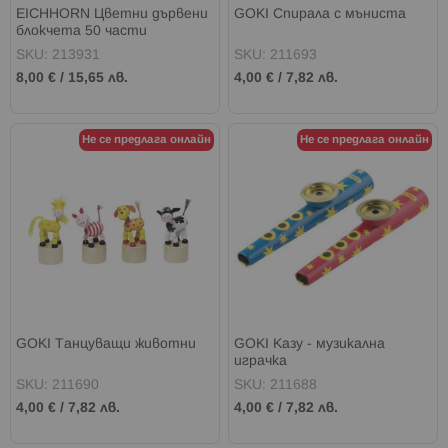
EICHHORN Цветни дървени
GOKI Спирала с мъниста
блокчета 50 части
SKU: 213931
SKU: 211693
8,00 €
/
15,65 лв.
4,00 €
/
7,82 лв.
Не се предлага онлайн
Не се предлага онлайн
GOKI Танцуващи животни
GOKI Казу - музикална
играчка
SKU: 211690
SKU: 211688
4,00 €
/
7,82 лв.
4,00 €
/
7,82 лв.