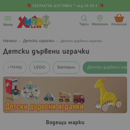
БЕЗПЛАТНА ДОСТАВКА * над 45.50 €
Прескачане
към
Търси
Магазини
Кошница (
Меню
съдържанието
Начало
Детски играчки
Детски дървени играчки
Детски дървени играчки
Назад
LEGO
Батерии
Детски дървени игра
Водещи марки