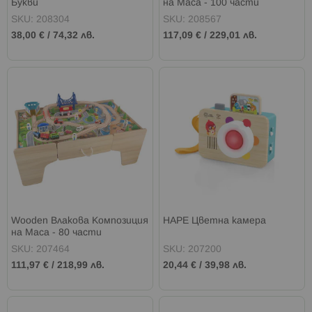
Букви
на Маса - 100 части
SKU: 208304
SKU: 208567
38,00 €
/
74,32 лв.
117,09 €
/
229,01 лв.
Wooden Влакова Композиция
HAPE Цветна камера
на Маса - 80 части
SKU: 207464
SKU: 207200
111,97 €
/
218,99 лв.
20,44 €
/
39,98 лв.