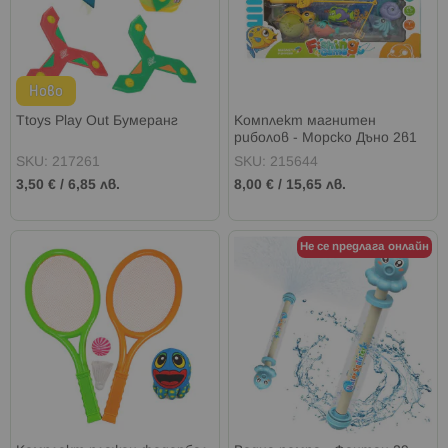
Ново
Ttoys Play Out Бумеранг
Комплект магнитен
риболов - Морско Дъно 2в1
SKU: 217261
SKU: 215644
3,50 €
/
6,85 лв.
8,00 €
/
15,65 лв.
Не се предлага онлайн