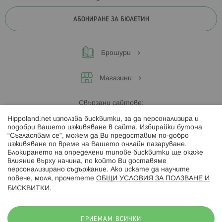
АБОНИРАНЕ ЗА БЮЛЕТИН
Брошури
Магазини
Свързани сайтове:
Hippoland.net използва бисквитки, за да персонализира и
Hippoland.ro
подобри Вашето изживяване в сайта. Избирайки бутона
“Съгласявам се”, можем да Ви предоставим по-добро
изживяване по време на Вашето онлайн пазаруване.
Последвайте ни:
Блокирането на определени типове бисквитки ще окаже
влияние върху начина, по който Ви доставяме
персонализирано съдържание. Ако искате да научите
повече, моля, прочетете
ОБЩИ УСЛОВИЯ ЗА ПОЛЗВАНЕ И
БИСКВИТКИ
.
Начини на плащане:
ПРИЕМАМ ВСИЧКИ