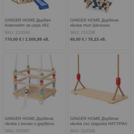
GINGER HOME Дървен
GINGER HOME Дървена
комплект за игра 4в1
люлка тип Шезлонг
308х318х244 см.
SKU: 210340
SKU: 210338
770,00 €
/
1.505,99 лв.
40,00 €
/
78,23 лв.
GINGER HOME Дървена
GINGER HOME Дървена
люлка с колан и дървени
люлка със седалка НАТУРАЛ
мъниста
SKU: 210337
SKU: 210336