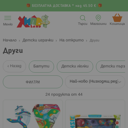
БЕЗПЛАТНА ДОСТАВКА * над 45.50 €
Прескачане
към
Търси
Магазини
Кошница (
Меню
съдържанието
Начало
Детски играчки
На открито
Други
Други
Назад
Батути
Детски люлки
Детски пърза
ФИЛТРИ
24
продукта от
44