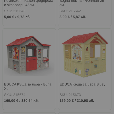
Комплект плажен федербал
Водна помпа - Фонтан 29
с аксесоари 45см.
см.
SKU: 215643
SKU: 215642
5,00 €
/
9,78 лв.
3,00 €
/
5,87 лв.
EDUCA Къща за игра - Вила
EDUCA Къща за игра Bluey
XL
SKU: 215674
SKU: 215673
169,00 €
/
330,54 лв.
159,00 €
/
310,98 лв.