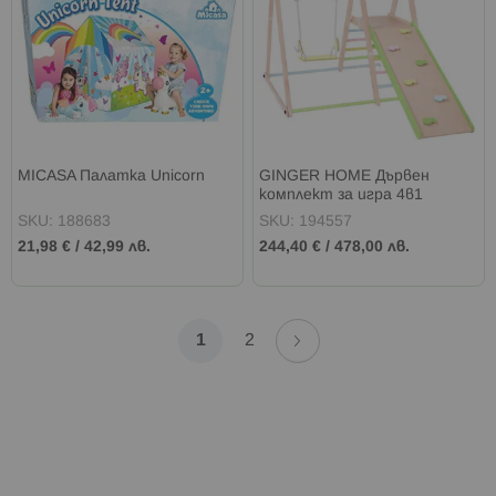
MICASA Палатка Unicorn
GINGER HOME Дървен
комплект за игра 4в1
SKU: 188683
SKU: 194557
21,98 €
/
42,99 лв.
244,40 €
/
478,00 лв.
Страница
Страница
Напред
В
Страница
1
2
момента
четете
страница