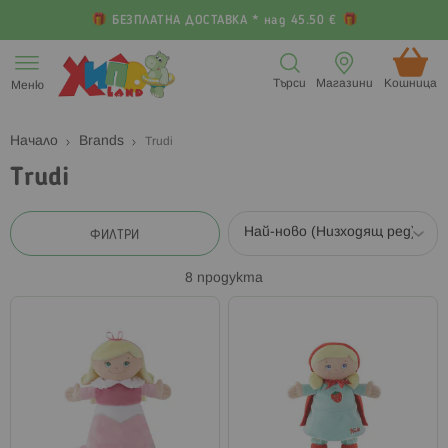
БЕЗПЛАТНА ДОСТАВКА * над 45.50 €
Прескачане
към
Търси
Магазини
Кошница (
Меню
съдържанието
Начало
Brands
Trudi
Trudi
ФИЛТРИ
8
продукта