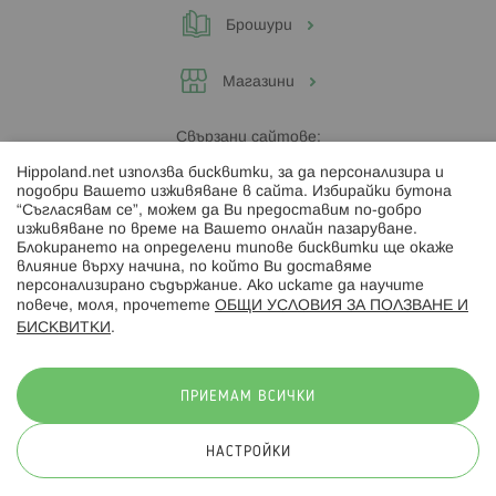
Брошури
Магазини
Свързани сайтове:
Hippoland.net използва бисквитки, за да персонализира и
Hippoland.ro
подобри Вашето изживяване в сайта. Избирайки бутона
“Съгласявам се”, можем да Ви предоставим по-добро
изживяване по време на Вашето онлайн пазаруване.
Последвайте ни:
Блокирането на определени типове бисквитки ще окаже
влияние върху начина, по който Ви доставяме
персонализирано съдържание. Ако искате да научите
повече, моля, прочетете
ОБЩИ УСЛОВИЯ ЗА ПОЛЗВАНЕ И
БИСКВИТКИ
.
Начини на плащане:
ПРИЕМАМ ВСИЧКИ
НАСТРОЙКИ
© 2026 Hippoland.net. Всички права запазени
Общи условия
Πолитика за поверителност
Карта на сайта