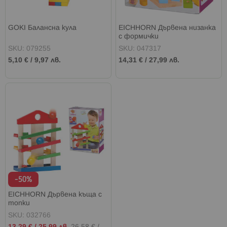
GOKI Балансна кула
EICHHORN Дървена низанка
с формички
SKU: 079255
SKU: 047317
5,10 €
/
9,97 лв.
14,31 €
/
27,99 лв.
-50%
EICHHORN Дървена къща с
топки
SKU: 032766
Промо