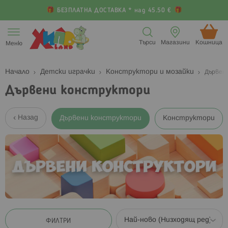
БЕЗПЛАТНА ДОСТАВКА * над 45.50 €
Прескачане
към
Търси
Магазини
Кошница (
Меню
съдържанието
Начало
Детски играчки
Конструктори и мозайки
Дървен
Дървени конструктори
Назад
Дървени конструктори
Конструктори
ФИЛТРИ