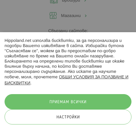
Брошури
Магазини
Свързани сайтове:
Hippoland.net използва бисквитки, за да персонализира и
Hippoland.ro
подобри Вашето изживяване в сайта. Избирайки бутона
“Съгласявам се”, можем да Ви предоставим по-добро
изживяване по време на Вашето онлайн пазаруване.
Последвайте ни:
Блокирането на определени типове бисквитки ще окаже
влияние върху начина, по който Ви доставяме
персонализирано съдържание. Ако искате да научите
повече, моля, прочетете
ОБЩИ УСЛОВИЯ ЗА ПОЛЗВАНЕ И
БИСКВИТКИ
.
Начини на плащане:
ПРИЕМАМ ВСИЧКИ
НАСТРОЙКИ
© 2026 Hippoland.net. Всички права запазени
Общи условия
Πолитика за поверителност
Карта на сайта