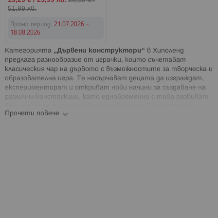
13,29 €
/
25,99 лв.
26,58 €
/
цена
51,99 лв.
Промо период:
21.07.2026 -
18.08.2026
Категорията
„Дървени конструктори“
в Хиполенд
предлага разнообразие от играчки, които съчетават
класическия чар на дървото с възможностите за творческа и
образователна игра. Те насърчават децата да изграждат,
експериментират и откриват нови начини за създаване на
различни конструкции, като едновременно с това развиват
важни умения още от най-ранна възраст. Благодарение на
Прочети повече
естествените материали, здравата изработка и
разнообразните форми, дървените конструктори остават
едни от най-предпочитаните образователни играчки за
дома и детската градина.
Играта с
дървени конструктори
стимулира
въображението и дава свобода на детето да създава
различни модели без ограничения. То може да построи къща,
кула, мост, град или напълно собствена конструкция, като
развива пространственото си мислене и креативността.
Всяко ново творение изгражда увереност и мотивира
детето да експериментира с нови идеи.