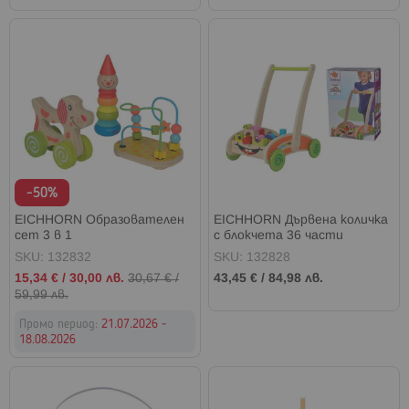
-50%
EICHHORN Образователен
EICHHORN Дървена количка
сет 3 в 1
с блокчета 36 части
SKU: 132832
SKU: 132828
Промо
15,34 €
/
30,00 лв.
30,67 €
/
43,45 €
/
84,98 лв.
цена
59,99 лв.
Промо период:
21.07.2026 -
18.08.2026