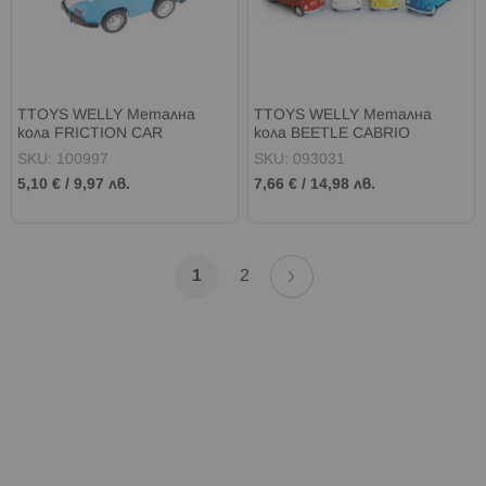
TTOYS WELLY Метална
TTOYS WELLY Метална
кола FRICTION CAR
кола BEETLE CABRIO
SKU: 100997
SKU: 093031
5,10 €
/
9,97 лв.
7,66 €
/
14,98 лв.
Страница
Страница
Напред
В
Страница
1
2
момента
четете
страница