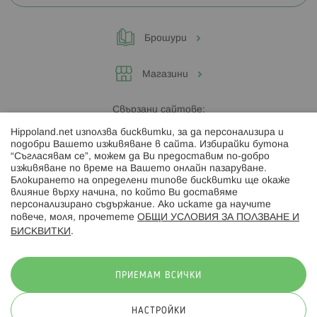
Брошури
Магазини
Свързани сайтове:
Hippoland.net използва бисквитки, за да персонализира и
Hippoland.ro
подобри Вашето изживяване в сайта. Избирайки бутона
“Съгласявам се”, можем да Ви предоставим по-добро
изживяване по време на Вашето онлайн пазаруване.
Последвайте ни:
Блокирането на определени типове бисквитки ще окаже
влияние върху начина, по който Ви доставяме
персонализирано съдържание. Ако искате да научите
повече, моля, прочетете
ОБЩИ УСЛОВИЯ ЗА ПОЛЗВАНЕ И
БИСКВИТКИ
.
Начини на плащане:
ПРИЕМАМ ВСИЧКИ
НАСТРОЙКИ
© 2026 Hippoland.net. Всички права запазени