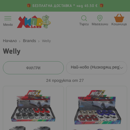
БЕЗПЛАТНА ДОСТАВКА * над 45.50 €
Прескачане
към
Търси
Магазини
Кошница (
Меню
съдържанието
Начало
Brands
Welly
Welly
ФИЛТРИ
24
продукта от
27