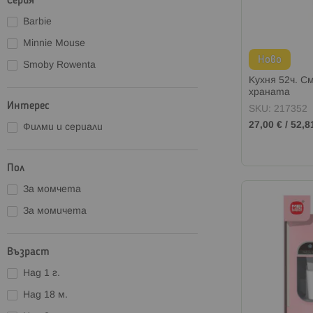
Серия
Barbie
Minnie Mouse
Ново
Smoby Rowenta
Кухня 52ч. С
храната
Интерес
SKU: 217352
27,00 €
/
52,8
Филми и сериали
Пол
За момчета
За момичета
Възраст
Над 1 г.
Над 18 м.