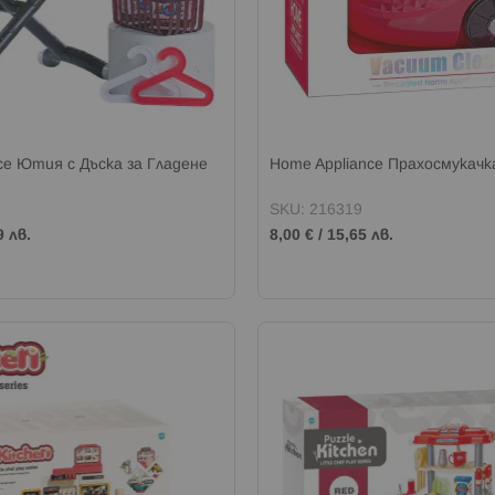
ce Ютия с Дъска за Гладене
Home Appliance Прахосмукачк
SKU: 216319
9 лв.
8,00 €
/
15,65 лв.