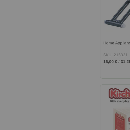
Home Applian
SKU: 216321
16,00 €
/
31,2