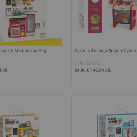
илник и Машина за Лед
Кухня с Течаща Вода и Фурна
SKU: 214342
8 лв.
24,00 €
/
46,94 лв.