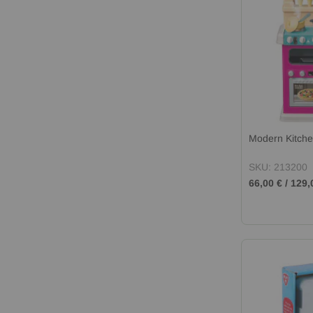
Modern Kitch
SKU: 213200
66,00 €
/
129,