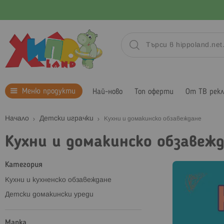
Меню продукти
Най-ново
Топ оферти
От ТВ рек
Начало
Детски играчки
Кухни и домакинско обзавеждане
Кухни и домакинско обзавеж
Категория
Кухни и кухненско обзавеждане
Детски домакински уреди
Марка