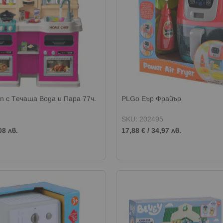
en с Течаща Вода и Пара 77ч.
PLGo Еър Фрайър
SKU: 202495
08 лв.
17,88 €
/
34,97 лв.