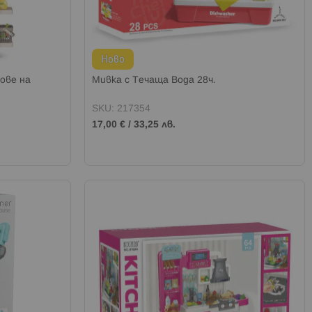
Ново
ове на
Мивка с Течаща Вода 28ч.
SKU: 217354
17,00 €
/
33,25 лв.