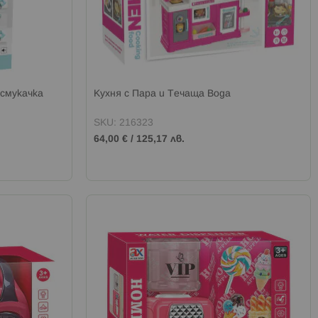
осмукачка
Кухня с Пара и Течаща Вода
SKU: 216323
64,00 €
/
125,17 лв.