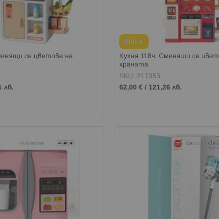
Ново
менящи се цветове на
Кухня 118ч. Сменящи се цвет
храната
SKU: 217353
1 лв.
62,00 €
/
121,26 лв.