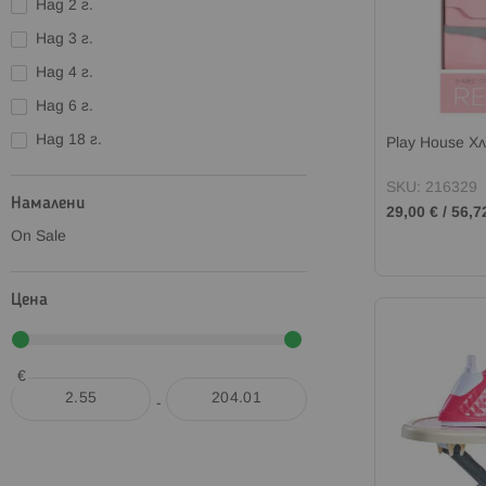
Над 2 г.
Над 3 г.
Над 4 г.
Над 6 г.
Над 18 г.
Play House Х
SKU: 216329
Намалени
29,00 €
/
56,7
On Sale
Цена
€
-