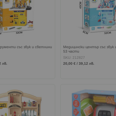
рументи със звук и светлини
Медицински център със звук 
53 части
SKU: 212827
2 лв.
20,00 €
/
39,12 лв.