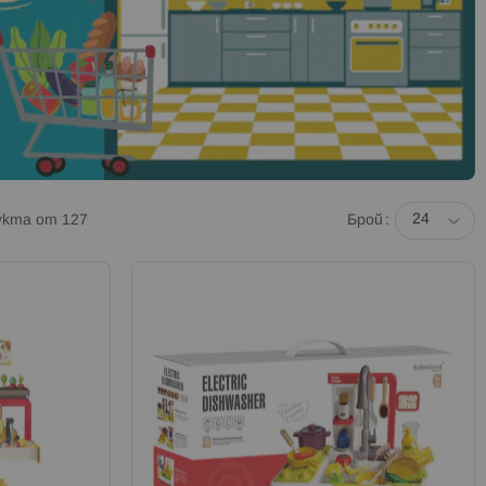
укта от
127
Брой