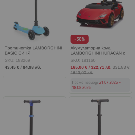
-50%
Тротинетка LAMBORGHINI
Акумулаторна кола
BASIC СИНЯ
LAMBORGHINI HURACAN с
родителски контрол 12V
SKU: 183269
SKU: 181160
Червена
Промо
43,45 €
/
84,98 лв.
165,00 €
/
322,71 лв.
331,83 €
цена
/
649,00 лв.
Промо период:
21.07.2026 -
18.08.2026