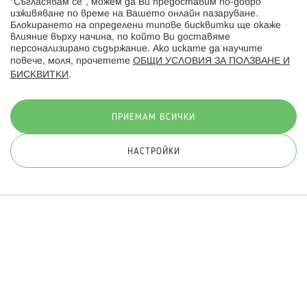
“Съгласявам се”, можем да Ви предоставим по-добро
изживяване по време на Вашето онлайн пазаруване.
Последвайте ни:
Блокирането на определени типове бисквитки ще окаже
влияние върху начина, по който Ви доставяме
персонализирано съдържание. Ако искате да научите
повече, моля, прочетете
ОБЩИ УСЛОВИЯ ЗА ПОЛЗВАНЕ И
БИСКВИТКИ
.
Начини на плащане:
ПРИЕМАМ ВСИЧКИ
НАСТРОЙКИ
© 2026 Hippoland.net. Всички права запазени
Общи условия
Πолитика за поверителност
Карта на сайта
Онлайн магазин от
ПРИЛОЖИ