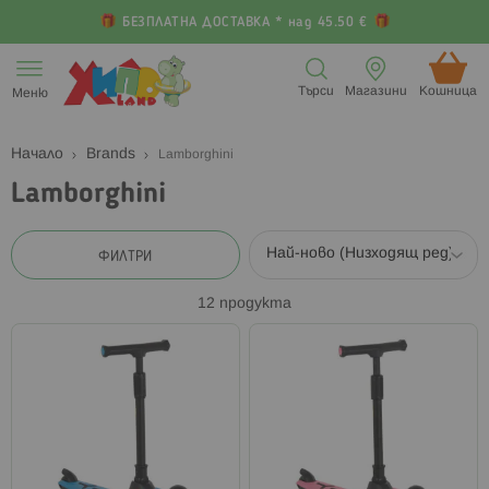
БЕЗПЛАТНА ДОСТАВКА * над 45.50 €
Прескачане
към
Търси
Магазини
Кошница (
Меню
съдържанието
Начало
Brands
Lamborghini
Lamborghini
ФИЛТРИ
12
продукта