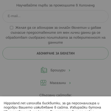
Научавайте първи за промоциите в Хиполенд
Желая да се абонирам за онлайн бюлетин и давам
съгласие предоставените от мен лични данни да се
обработват съобразно
политиката за поверителност на
данните
АБОНИРАНЕ ЗА БЮЛЕТИН
Брошури
Магазини
Свързани сайтове:
Hippoland.net използва бисквитки, за да персонализира и
Hippoland.ro
подобри Вашето изживяване в сайта. Избирайки бутона