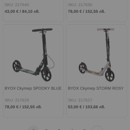
SKU: 217640
SKU: 217630
43,00 €
/
84,10 лв.
78,00 €
/
152,55 лв.
BYOX Скутер SPOOKY BLUE
BYOX Скутер STORM ROSY
SKU: 217629
SKU: 217627
78,00 €
/
152,55 лв.
53,00 €
/
103,66 лв.
Страница
Страница
Напред