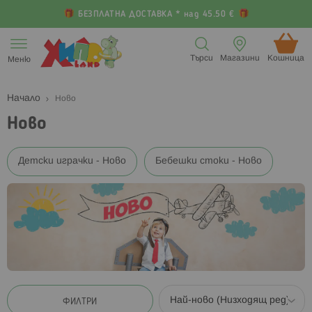
БЕЗПЛАТНА ДОСТАВКА * над 45.50 €
Прескачане
към
Търси
Магазини
Кошница (
Меню
съдържанието
Начало
Ново
Ново
Детски играчки - Ново
Бебешки стоки - Ново
ФИЛТРИ