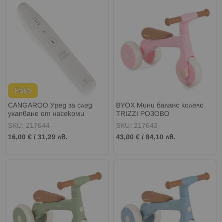
Ново
CANGAROO Уред за след
BYOX Мини баланс колело
ухапване от насекоми
TRIZZI РОЗОВО
BITECALM
SKU: 217644
SKU: 217643
16,00 €
/
31,29 лв.
43,00 €
/
84,10 лв.