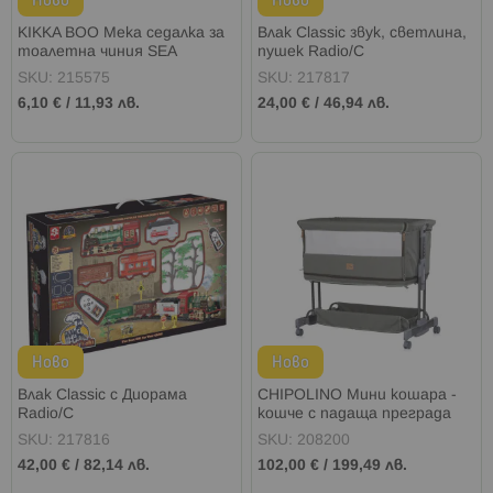
Ново
Ново
KIKKA BOO Мека седалка за
Влак Classic звук, светлина,
тоалетна чиния SEA
пушек Radio/C
WORLD SEASHELL MINT
SKU: 215575
SKU: 217817
6,10 €
/
11,93 лв.
24,00 €
/
46,94 лв.
Ново
Ново
Влак Classic с Диорама
CHIPOLINO Мини кошара -
Radio/C
кошче с падаща преграда
2в1 ZEN МАТЧА
SKU: 217816
SKU: 208200
42,00 €
/
82,14 лв.
102,00 €
/
199,49 лв.