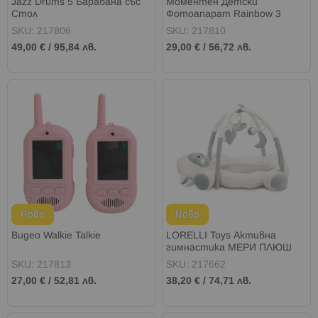
Jazz Drums 5 Барабана със
Моментен Детски
Стол
Фотоапарат Rainbow 3
цвята
SKU: 217806
SKU: 217810
49,00 €
/
95,84 лв.
29,00 €
/
56,72 лв.
Ново
Ново
Видео Walkie Talkie
LORELLI Toys Активна
гимнастика МЕРИ ПЛЮШ
СИВО/БЯЛА
SKU: 217813
SKU: 217662
27,00 €
/
52,81 лв.
38,20 €
/
74,71 лв.