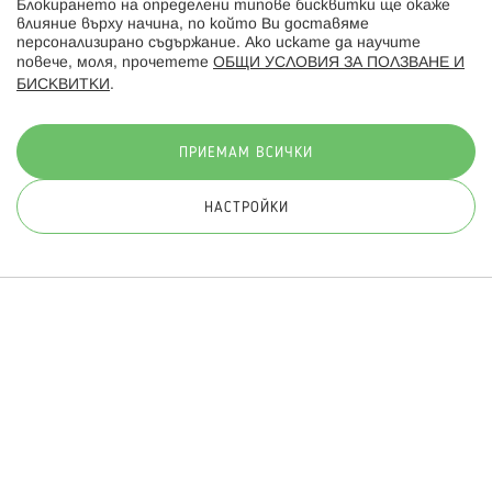
Блокирането на определени типове бисквитки ще окаже
влияние върху начина, по който Ви доставяме
персонализирано съдържание. Ако искате да научите
повече, моля, прочетете
ОБЩИ УСЛОВИЯ ЗА ПОЛЗВАНЕ И
БИСКВИТКИ
.
Начини на плащане:
ПРИЕМАМ ВСИЧКИ
НАСТРОЙКИ
© 2026 Hippoland.net. Всички права запазени
Общи условия
Πолитика за поверителност
Карта на сайта
Онлайн магазин от
ПРИЛОЖИ