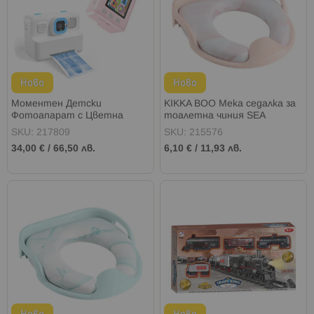
Ново
Ново
Моментен Детски
KIKKA BOO Мека седалка за
Фотоапарат с Цветна
тоалетна чиния SEA
Хартия 2 цвята
WORLD STARFISH PINK
SKU: 217809
SKU: 215576
34,00 €
/
66,50 лв.
6,10 €
/
11,93 лв.