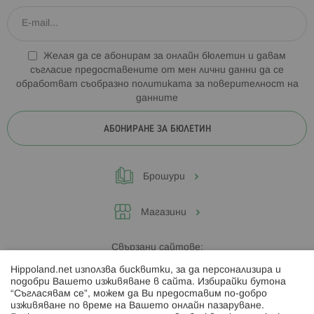
Желая да се абонирам за онлайн бюлетин и давам
съгласие предоставените от мен лични данни да се
обработват съобразно
политиката за поверителност на
данните
АБОНИРАНЕ ЗА БЮЛЕТИН
Брошури
Магазини
Свързани сайтове:
Hippoland.net използва бисквитки, за да персонализира и
Hippoland.ro
подобри Вашето изживяване в сайта. Избирайки бутона
“Съгласявам се”, можем да Ви предоставим по-добро
изживяване по време на Вашето онлайн пазаруване.
Последвайте ни: