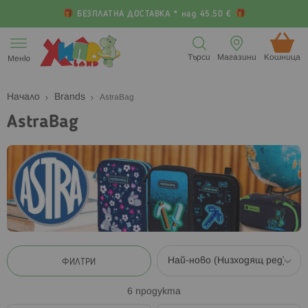
БЕЗПЛАТНА ДОСТАВКА * над 45.50 €
Прескачане
към
Търси
Магазини
Кошница (
Меню
съдържанието
Начало
Brands
AstraBag
AstraBag
ФИЛТРИ
6
продукта