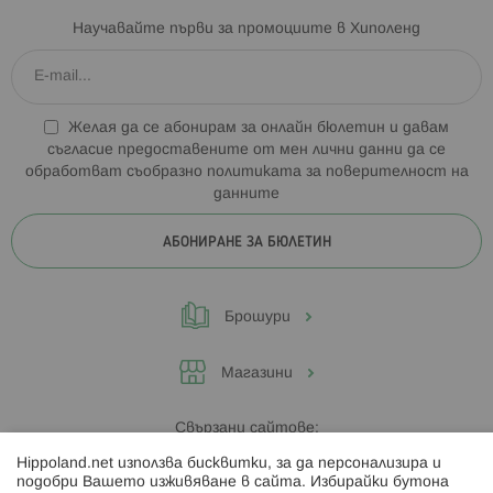
Научавайте първи за промоциите в Хиполенд
Желая да се абонирам за онлайн бюлетин и давам
съгласие предоставените от мен лични данни да се
обработват съобразно
политиката за поверителност на
данните
АБОНИРАНЕ ЗА БЮЛЕТИН
Брошури
Магазини
Свързани сайтове:
Hippoland.net използва бисквитки, за да персонализира и
Hippoland.ro
подобри Вашето изживяване в сайта. Избирайки бутона