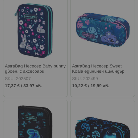
AstraBag Несесер Baby bunny
AstraBag Несесер Sweet
двоен, с аксесоари
Koala единичен цилиндър
SKU: 202507
SKU: 202499
17,37 €
/
33,97 лв.
10,22 €
/
19,99 лв.