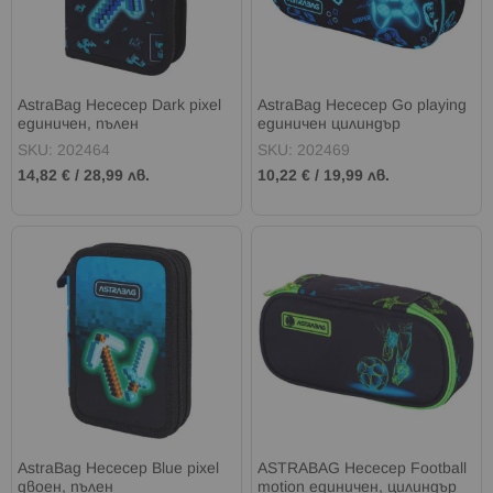
AstraBag Несесер Dark pixel
AstraBag Несесер Go playing
единичен, пълен
единичен цилиндър
SKU: 202464
SKU: 202469
14,82 €
/
28,99 лв.
10,22 €
/
19,99 лв.
AstraBag Несесер Blue pixel
ASTRABAG Несесер Football
двоен, пълен
motion единичен, цилиндър