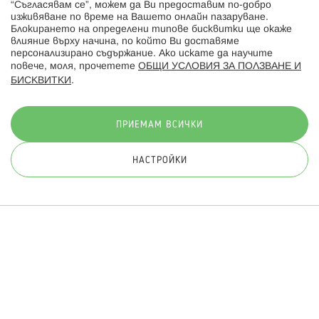
“Съгласявам се”, можем да Ви предоставим по-добро
изживяване по време на Вашето онлайн пазаруване.
Последвайте ни:
Блокирането на определени типове бисквитки ще окаже
влияние върху начина, по който Ви доставяме
персонализирано съдържание. Ако искате да научите
повече, моля, прочетете
ОБЩИ УСЛОВИЯ ЗА ПОЛЗВАНЕ И
БИСКВИТКИ
.
Начини на плащане:
ПРИЕМАМ ВСИЧКИ
НАСТРОЙКИ
© 2026 Hippoland.net. Всички права запазени
Общи условия
Πолитика за поверителност
Карта на сайта
Онлайн магазин от
ПРИЛОЖИ