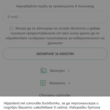
Научавайте първи за промоциите в Хиполенд
Желая да се абонирам за онлайн бюлетин и давам
съгласие предоставените от мен лични данни да се
обработват съобразно
политиката за поверителност на
данните
АБОНИРАНЕ ЗА БЮЛЕТИН
Брошури
Магазини
Свързани сайтове:
Hippoland.net използва бисквитки, за да персонализира и
Hippoland.ro
подобри Вашето изживяване в сайта. Избирайки бутона