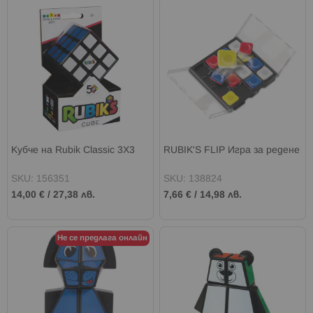
Кубче на Rubik Classic 3X3
RUBIK'S FLIP Игра за редене
SKU: 156351
SKU: 138824
14,00 €
/
27,38 лв.
7,66 €
/
14,98 лв.
Не се предлага онлайн