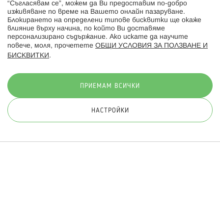
“Съгласявам се”, можем да Ви предоставим по-добро
изживяване по време на Вашето онлайн пазаруване.
Последвайте ни:
Блокирането на определени типове бисквитки ще окаже
влияние върху начина, по който Ви доставяме
персонализирано съдържание. Ако искате да научите
повече, моля, прочетете
ОБЩИ УСЛОВИЯ ЗА ПОЛЗВАНЕ И
БИСКВИТКИ
.
Начини на плащане:
ПРИЕМАМ ВСИЧКИ
НАСТРОЙКИ
© 2026 Hippoland.net. Всички права запазени
Общи условия
Πолитика за поверителност
Карта на сайта
Онлайн магазин от
ПРИЛОЖИ