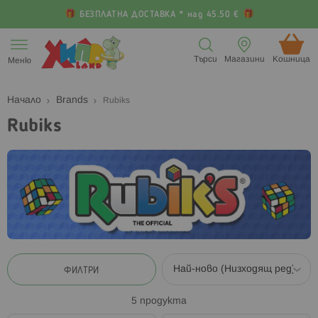
БЕЗПЛАТНА ДОСТАВКА * над 45.50 €
Прескачане
към
Търси
Магазини
Кошница (
Меню
съдържанието
Начало
Brands
Rubiks
Rubiks
ФИЛТРИ
5
продукта