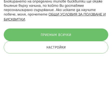
Блокирането на определени типове бисквитки ще окаже
влияние върху начина, по който Ви доставяме
персонализирано съдържание. Ако искате да научите
повече, моля, прочетете
ОБЩИ УСЛОВИЯ ЗА ПОЛЗВАНЕ И
БИСКВИТКИ
.
Начини на плащане:
ПРИЕМАМ ВСИЧКИ
НАСТРОЙКИ
© 2026 Hippoland.net. Всички права запазени
Общи условия
Πолитика за поверителност
Карта на сайта
Онлайн магазин от