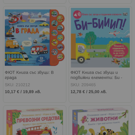
ФЮТ Книга със звуци: В
ФЮТ Книга със звуци и
града
подвижни елементи: Би -
бииип!
SKU: 210212
SKU: 209465
10,17 €
/
19,89 лв.
12,78 €
/
25,00 лв.