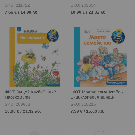
SKU: 211722
SKU: 209654
7,66 €
/
14,98 лв.
10,90 €
/
21,32 лв.
ФЮТ Защо? Какво? Как?
ФЮТ Моето семейство -
Насекомите
Енциклопедия за най-
малките
SKU: 209653
SKU: 210215
10,90 €
/
21,32 лв.
7,99 €
/
15,63 лв.
Страница
Страница
Напред