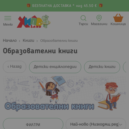
БЕЗПЛАТНА ДОСТАВКА * над 45.50 €
Прескачане
към
Търси
Магазини
Кошница (
Меню
съдържанието
Начало
Книги
Образователни книги
Образователни книги
Назад
Детски енциклопедии
Детски книги
ФИЛТРИ