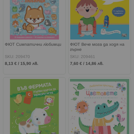
ФЮТ Симпатични любимци
ФЮТ Вече мога да ходя на
гърне
SKU: 209470
SKU: 209461
8,13 €
/
15,90 лв.
7,60 €
/
14,86 лв.