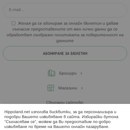
Желая да се абонирам за онлайн бюлетин и давам
съгласие предоставените от мен лични данни да се
обработват съобразно
политиката за поверителност на
данните
АБОНИРАНЕ ЗА БЮЛЕТИН
Брошури
Магазини
Свързани сайтове:
Hippoland.net използва бисквитки, за да персонализира и
Hippoland.ro
подобри Вашето изживяване в сайта. Избирайки бутона
“Съгласявам се”, можем да Ви предоставим по-добро
изживяване по време на Вашето онлайн пазаруване.
Последвайте ни: