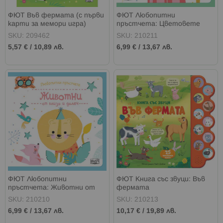
ФЮТ Във фермата (с първи
ФЮТ Любопитни
карти за мемори игра)
пръстчета: Цветовете
SKU: 209462
SKU: 210211
5,57 €
/
10,89 лв.
6,99 €
/
13,67 лв.
ФЮТ Любопитни
ФЮТ Книга със звуци: Във
пръстчета: Животни от
фермата
близо и далеч
SKU: 210210
SKU: 210213
6,99 €
/
13,67 лв.
10,17 €
/
19,89 лв.