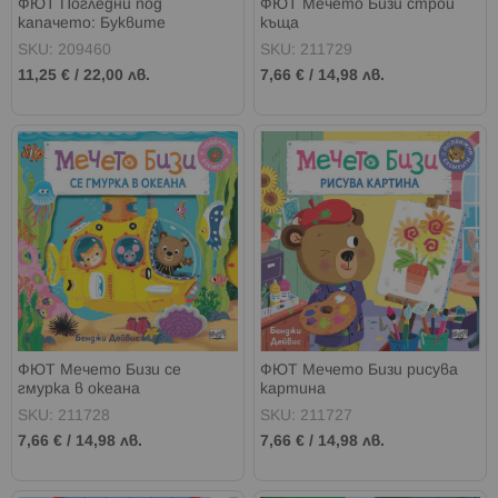
ФЮТ Погледни под
ФЮТ Мечето Бизи строи
капачето: Буквите
къща
SKU: 209460
SKU: 211729
11,25 €
/
22,00 лв.
7,66 €
/
14,98 лв.
ФЮТ Мечето Бизи се
ФЮТ Мечето Бизи рисува
гмурка в океана
картина
SKU: 211728
SKU: 211727
7,66 €
/
14,98 лв.
7,66 €
/
14,98 лв.