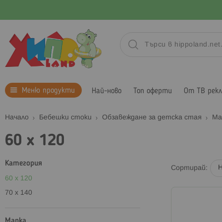
Меню продукти
Най-ново
Топ оферти
От ТВ рек
Начало
Бебешки стоки
Обзавеждане за детска стая
Ма
60 x 120
Категория
Сортирай
60 x 120
70 x 140
Марка