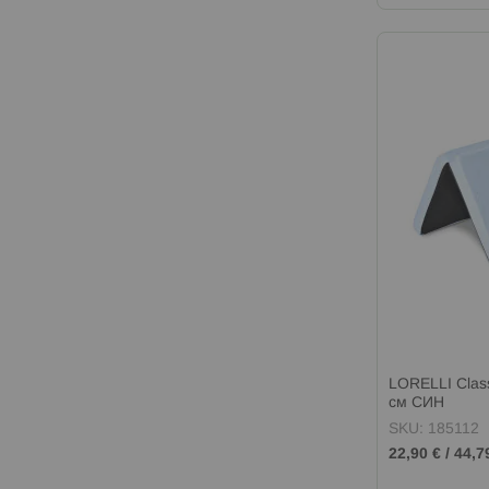
LORELLI Clas
см СИН
SKU: 185112
22,90 €
/
44,7