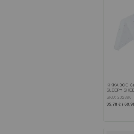
KIKKA BOO Сг
SLEEPY SHE
SKU: 202896
35,78 €
/
69,9