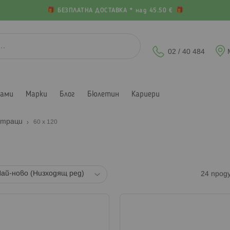
БЕЗПЛАТНА ДОСТАВКА * над 45.50 €
02 / 40 484
лами
Марки
Блог
Бюлетин
Кариери
траци
60 x 120
24
прод