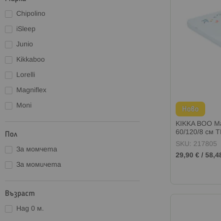
Chipolino
iSleep
Junio
Kikkaboo
Lorelli
Magniflex
Moni
Ново
KIKKA BOO М
60/120/8 см 
Пол
SKU: 217805
За момчета
29,90 €
/
58,4
За момичета
Възраст
Над 0 м.