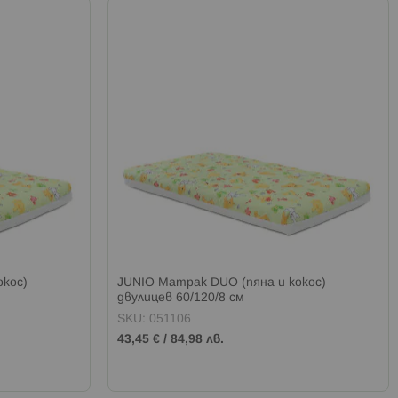
окос)
JUNIO Матрак DUO (пяна и кокос)
двулицев 60/120/8 см
SKU: 051106
43,45 €
/
84,98 лв.