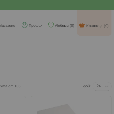
Магазини
Профил
Любими (
0
)
Кошница (
0
)
укта от
105
Брой