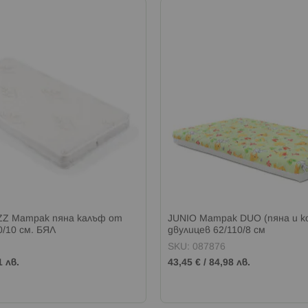
Z Матрак пяна калъф от
JUNIO Матрак DUO (пяна и к
0/10 см. БЯЛ
двулицев 62/110/8 см
SKU: 087876
1 лв.
43,45 €
/
84,98 лв.