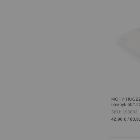
МОНИ HUGZZ
бамбук 60/12
SKU: 193803
42,90 €
/
83,9