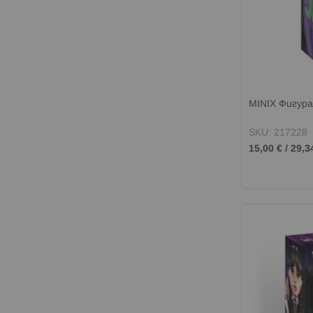
MINIX Фигур
SKU: 217228
15,00 €
/
29,3