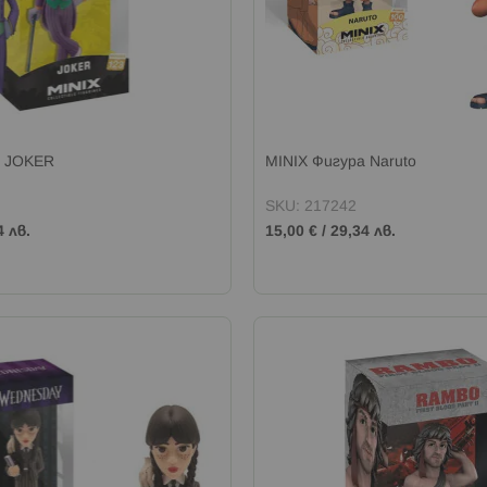
а JOKER
MINIX Фигура Naruto
SKU: 217242
4 лв.
15,00 €
/
29,34 лв.