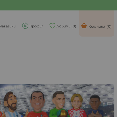
Магазини
Профил
Любими (
0
)
Кошница (
0
)