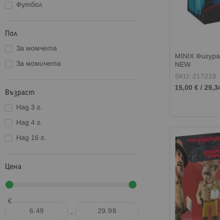
Футбол
Пол
За момчета
MINIX Фигур
За момичета
NEW
SKU: 217219
15,00 €
/
29,3
Възраст
Над 3 г.
Над 4 г.
Над 16 г.
Цена
€
-