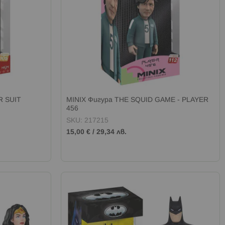
R SUIT
MINIX Фигура THE SQUID GAME - PLAYER
456
SKU: 217215
15,00 €
/
29,34 лв.