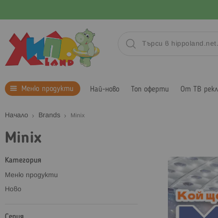
Меню продукти
Най-ново
Топ оферти
От ТВ рек
Начало
Brands
Minix
Minix
Категория
Меню продукти
Ново
Серия