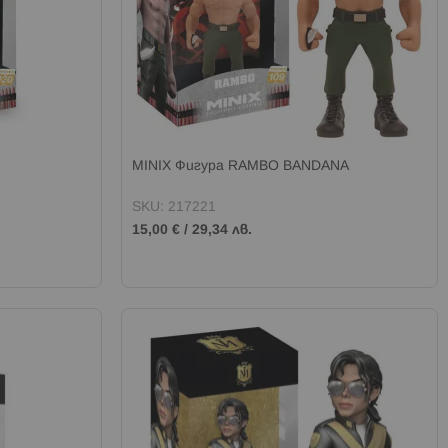
MINIX Фигура RAMBO BANDANA
SKU: 217221
15,00 €
/
29,34 лв.