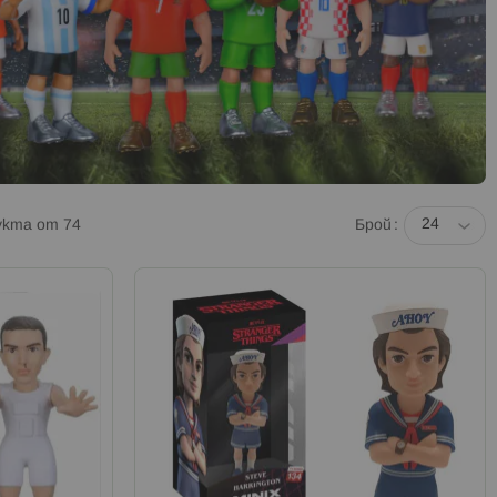
укта от
74
Брой