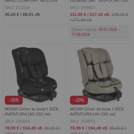
AERO COMFORT 60/120/9
LEGEND 360° ISOFIX (40-150
см. БЯЛ
см) BEIGE
SKU: 211314
SKU: 209842
Промо
45,00 €
/
88,01 лв.
111,00 €
/
217,10 лв.
139,00 €
цена
/
271,86 лв.
Промо период:
30.07.2026 -
17.08.2026
-20%
-20%
МОНИ Стол за кола I-SIZE
МОНИ Стол за кола I-SIZE
AVENTURA (40-150 см)
AVENTURA (40-150 см)
BLACK
BEIGE
SKU: 209844
SKU: 209843
Промо
Промо
78,99 €
/
154,49 лв.
99,00 €
/
78,99 €
/
154,49 лв.
99,00 €
/
цена
цена
193,63 лв.
193,63 лв.