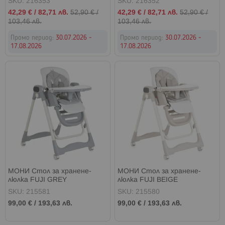
SKU: 216353
SKU: 216352
Промо
Промо
42,29 €
/
82,71 лв.
52,90 €
/
42,29 €
/
82,71 лв.
52,90 €
/
цена
цена
103,46 лв.
103,46 лв.
Промо период:
30.07.2026 -
Промо период:
30.07.2026 -
17.08.2026
17.08.2026
МОНИ Стол за хранене-
МОНИ Стол за хранене-
люлка FUJI GREY
люлка FUJI BEIGE
SKU: 215581
SKU: 215580
99,00 €
/
193,63 лв.
99,00 €
/
193,63 лв.