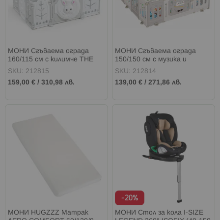
МОНИ Сгъваема ограда
МОНИ Сгъваема ограда
160/115 см с килимче THE
150/150 см с музика и
WHITE RABBIT
килимче PENGUIN
SKU: 212815
SKU: 212814
159,00 €
/
310,98 лв.
139,00 €
/
271,86 лв.
-20%
МОНИ HUGZZZ Матрак
МОНИ Стол за кола I-SIZE