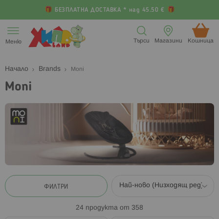
БЕЗПЛАТНА ДОСТАВКА * над 45.50 €
Прескачане
към
Търси
Магазини
Кошница (
Меню
съдържанието
Начало
Brands
Moni
Moni
ФИЛТРИ
24
продукта от
358