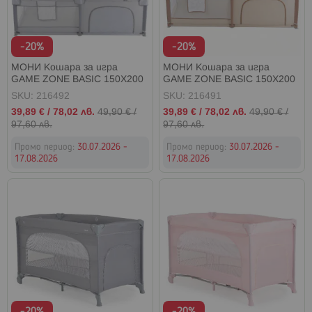
-20%
-20%
МОНИ Кошара за игра
МОНИ Кошара за игра
GAME ZONE BASIC 150X200
GAME ZONE BASIC 150X200
СИВА
БЕЖОВА
SKU: 216492
SKU: 216491
Промо
Промо
39,89 €
/
78,02 лв.
49,90 €
/
39,89 €
/
78,02 лв.
49,90 €
/
цена
цена
97,60 лв.
97,60 лв.
Промо период:
30.07.2026 -
Промо период:
30.07.2026 -
17.08.2026
17.08.2026
-20%
-20%