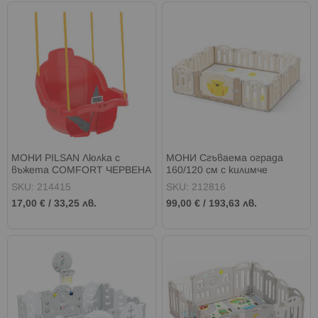
МОНИ PILSAN Люлка с
МОНИ Сгъваема ограда
въжета COMFORT ЧЕРВЕНА
160/120 см с килимче
TEDDYLAND
SKU: 214415
SKU: 212816
17,00 €
/
33,25 лв.
99,00 €
/
193,63 лв.