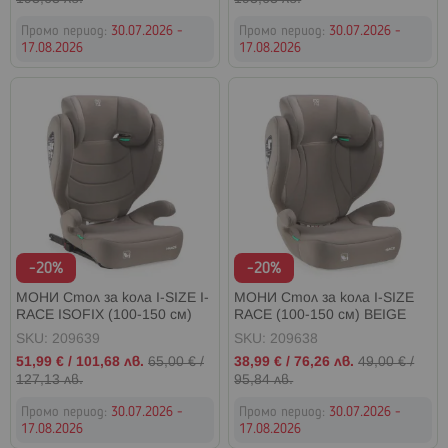
Промо период:
30.07.2026 -
Промо период:
30.07.2026 -
17.08.2026
17.08.2026
-20%
-20%
МОНИ Стол за кола I-SIZE I-
МОНИ Стол за кола I-SIZE
RACE ISOFIX (100-150 см)
RACE (100-150 см) BEIGE
BEIGE
SKU: 209639
SKU: 209638
Промо
Промо
51,99 €
/
101,68 лв.
65,00 €
/
38,99 €
/
76,26 лв.
49,00 €
/
цена
цена
127,13 лв.
95,84 лв.
Промо период:
30.07.2026 -
Промо период:
30.07.2026 -
17.08.2026
17.08.2026