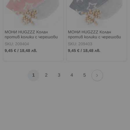
МОНИ HUGZZZ Колан
МОНИ HUGZZZ Колан
против колики с черешови
против колики с черешови
костилки РОЗОВ/ЗВЕЗДИ
костилки СИВ/ЗВЕЗДИ
SKU: 209404
SKU: 209403
9,45 €
/
18,48 лв.
9,45 €
/
18,48 лв.
Страница
Страница
Напред
В
Страница
Страница
Страница
Страница
1
2
3
4
5
момента
четете
страница