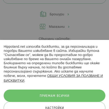
Брошури
Магазини
Свързани сайтове:
Hippoland.net използва бисквитки, за да персонализира и
Hippoland.ro
подобри Вашето изживяване в сайта. Избирайки бутона
“Съгласявам се”, можем да Ви предоставим по-добро
изживяване по време на Вашето онлайн пазаруване.
Последвайте ни:
Блокирането на определени типове бисквитки ще окаже
влияние върху начина, по който Ви доставяме
персонализирано съдържание. Ако искате да научите
повече, моля, прочетете
ОБЩИ УСЛОВИЯ ЗА ПОЛЗВАНЕ И
БИСКВИТКИ
.
Начини на плащане:
ПРИЕМАМ ВСИЧКИ
НАСТРОЙКИ