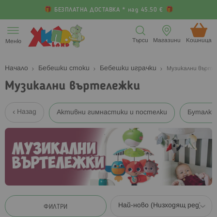
БЕЗПЛАТНА ДОСТАВКА * над 45.50 €
Прескачане
към
Търси
Магазини
Кошница (
Меню
съдържанието
Начало
Бебешки стоки
Бебешки играчки
Музикални върте
Музикални въртележки
Назад
Активни гимнастики и постелки
Буталки 
ФИЛТРИ