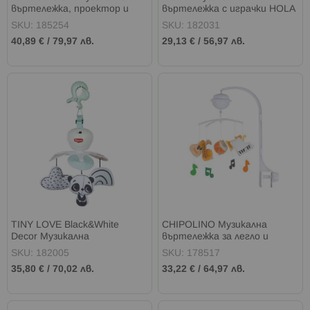
въртележка, проектор и
въртележка с играчки HOLA
нощна лампа
818
SKU: 185254
SKU: 182031
40,89 €
/
79,97 лв.
29,13 €
/
56,97 лв.
TINY LOVE Black&White
CHIPOLINO Музикална
Decor Музикална
въртележка за легло и
въртележка Take-Along
кошара с проектор МУЗИКА
SKU: 182005
SKU: 178517
Mobile
35,80 €
/
70,02 лв.
33,22 €
/
64,97 лв.