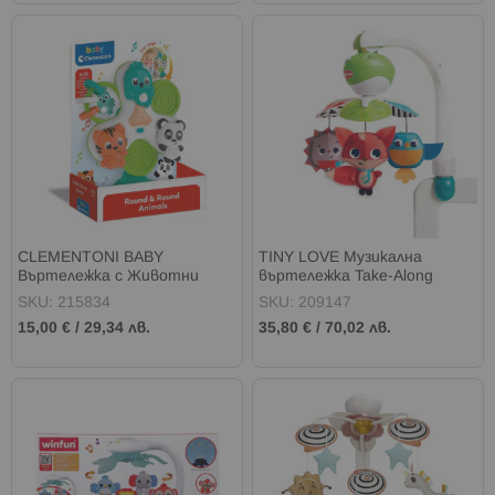
CLEMENTONI BABY
TINY LOVE Музикална
Въртележка с Животни
въртележка Take-Along
Mobile Meadow Days™
SKU: 215834
SKU: 209147
15,00 €
/
29,34 лв.
35,80 €
/
70,02 лв.