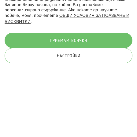
влияние върху начина, по който Ви доставяме
персонализирано съдържание. Ако искате да научите
повече, моля, прочетете
ОБЩИ УСЛОВИЯ ЗА ПОЛЗВАНЕ И
БИСКВИТКИ
.
Начини на плащане:
ПРИЕМАМ ВСИЧКИ
НАСТРОЙКИ
© 2026 Hippoland.net. Всички права запазени
Общи условия
Πолитика за поверителност
Карта на сайта
Онлайн магазин от