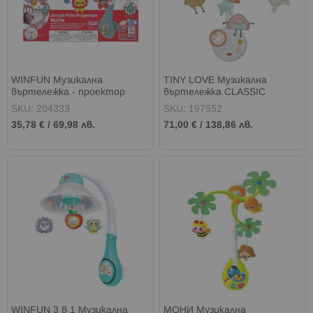
WINFUN Музикална
TINY LOVE Музикална
въртележка - проектор
въртележка CLASSIC
Приятели от Джунглата
UNICORN WONDERLANDS
SKU: 204333
SKU: 197552
35,78 €
/
69,98 лв.
71,00 €
/
138,86 лв.
WINFUN 3 в 1 Музикална
МОНИ Музикална