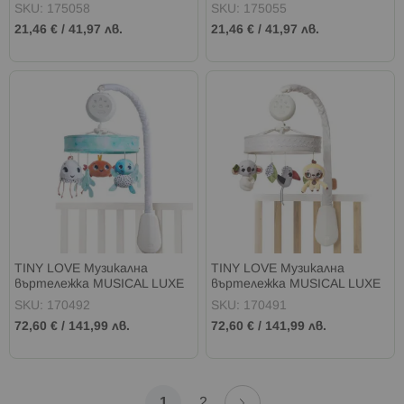
кошара ПАПАГАЛИ
кошара РОЗОВО СЛОНЧЕ
SKU: 175058
SKU: 175055
21,46 €
/
41,97 лв.
21,46 €
/
41,97 лв.
TINY LOVE Музикална
TINY LOVE Музикална
въртележка MUSICAL LUXE
въртележка MUSICAL LUXE
OCEAN
BOHO CHIC
SKU: 170492
SKU: 170491
72,60 €
/
141,99 лв.
72,60 €
/
141,99 лв.
Страница
Страница
Напред
В
Страница
1
2