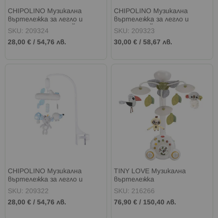
CHIPOLINO Музикална
CHIPOLINO Музикална
въртележка за легло и
въртележка за легло и
кошара СПЯЩО ЗАЙЧЕ
кошара ЗАЙЧЕ И ПРИЯТЕЛИ
SKU: 209324
SKU: 209323
РОЗОВА
БЕЖОВА
28,00 €
/
54,76 лв.
30,00 €
/
58,67 лв.
CHIPOLINO Музикална
TINY LOVE Музикална
въртележка за легло и
въртележка
кошара ВЕСЕЛО СЛОНЧЕ
SOOTHE&GROOVE BOHO
SKU: 209322
SKU: 216266
СИНЯ
CHIC
28,00 €
/
54,76 лв.
76,90 €
/
150,40 лв.