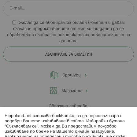
Желая да се абонирам за онлайн бюлетин и давам
съгласие предоставените от мен лични данни да се
обработват съобразно
политиката за поверителност на
данните
АБОНИРАНЕ ЗА БЮЛЕТИН
Брошури
Магазини
Свързани сайтове:
Hippoland.net използва бисквитки, за да персонализира и
Hippoland.ro
подобри Вашето изживяване в сайта. Избирайки бутона
“Съгласявам се”, можем да Ви предоставим по-добро
изживяване по време на Вашето онлайн пазаруване.
Последвайте ни:
Блокирането на определени типове бисквитки ще окаже