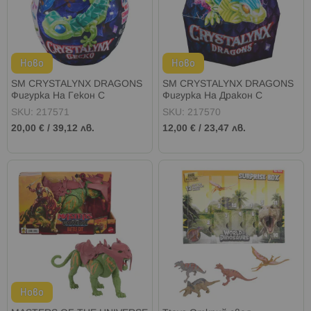
Ново
Ново
SM CRYSTALYNX DRAGONS
SM CRYSTALYNX DRAGONS
Фигурка На Гекон С
Фигурка На Дракон С
Подвижни Части 22.8см
Подвижни Части 22.8см
SKU: 217571
SKU: 217570
20,00 €
/
39,12 лв.
12,00 €
/
23,47 лв.
Ново