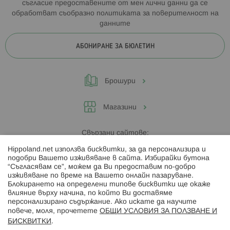
съгласие предоставените от мен лични данни да се
обработват съобразно
политиката за поверителност на
данните
АБОНИРАНЕ ЗА БЮЛЕТИН
Брошури
Магазини
Свързани сайтове:
Hippoland.net използва бисквитки, за да персонализира и
Hippoland.ro
подобри Вашето изживяване в сайта. Избирайки бутона
“Съгласявам се”, можем да Ви предоставим по-добро
изживяване по време на Вашето онлайн пазаруване.
Последвайте ни:
Блокирането на определени типове бисквитки ще окаже
влияние върху начина, по който Ви доставяме
персонализирано съдържание. Ако искате да научите
повече, моля, прочетете
ОБЩИ УСЛОВИЯ ЗА ПОЛЗВАНЕ И
БИСКВИТКИ
.