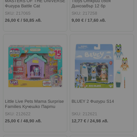
MASTERS OF THE UNIVERSE
Ttoys Открий своя
Фигура Battle Cat
Динозавър 12 бр
SKU: 217065
SKU: 217258
26,00 €
/
50,85 лв.
9,00 €
/
17,60 лв.
Little Live Pets Mama Surprise
BLUEY 2 Фигури S14
Families Кучешко Парти
SKU: 212622
SKU: 212621
25,00 €
/
48,90 лв.
12,77 €
/
24,98 лв.