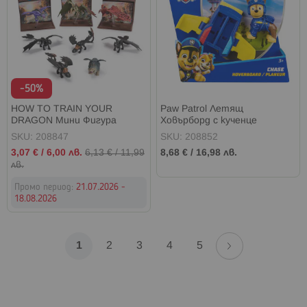
-50%
HOW TO TRAIN YOUR
Paw Patrol Летящ
DRAGON Мини Фигура
Ховърборд с кученце
SKU: 208847
SKU: 208852
Промо
3,07 €
/
6,00 лв.
6,13 €
/
11,99
8,68 €
/
16,98 лв.
цена
лв.
Промо период:
21.07.2026 -
18.08.2026
Страница
Страница
Напред
В
Страница
Страница
Страница
Страница
1
2
3
4
5
момента
четете