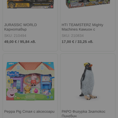
JURASSIC WORLD
HTI TEAMSTERZ Mighty
Карнотавър
Machines Камион с
Динозавър звук и светлина
SKU: 210494
SKU: 210834
49,00 €
/
95,84 лв.
17,00 €
/
33,25 лв.
Peppa Pig Стая с аксесоари
PAPO Фигурка Златокос
Пингвин