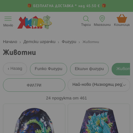
БЕЗПЛАТНА ДОСТАВКА * над 45.50 €
Прескачане
към
Търси
Магазини
Кошница (
Меню
съдържанието
Начало
Детски играчки
Фигури
Животни
Животни
Назад
Funko Фигури
Екшън фигури
Животн
ФИЛТРИ
24
продукта от
461