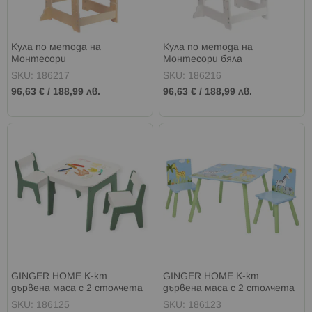
Кула по метода на
Кула по метода на
Монтесори
Монтесори бяла
SKU: 186217
SKU: 186216
96,63 €
/
188,99 лв.
96,63 €
/
188,99 лв.
GINGER HOME К-кт
GINGER HOME К-кт
дървена маса с 2 столчета
дървена маса с 2 столчета
двустранна FOREST
SAVANNA
SKU: 186125
SKU: 186123