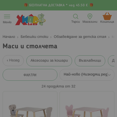
БЕЗПЛАТНА ДОСТАВКА * над 45.50 €
Прескачане
към
Търси
Магазини
Кошница (
Меню
съдържанието
Начало
Бебешки стоки
Обзавеждане за детска стая
Ма
Маси и столчета
Назад
Аксесоари за кошари
Възглавници
Дъ
ФИЛТРИ
24
продукта от
32