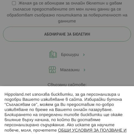
Желая да се абонирам за онлайн бюлетин и давам
съгласие предоставените от мен лични данни да се
обработват съобразно
политиката за поверителност на
данните
АБОНИРАНЕ ЗА БЮЛЕТИН
Брошури
Магазини
Свързани сайтове:
Hippoland.net използва бисквитки, за да персонализира и
Hippoland.ro
подобри Вашето изживяване в сайта. Избирайки бутона
“Съгласявам се”, можем да Ви предоставим по-добро
изживяване по време на Вашето онлайн пазаруване.
Последвайте ни:
Блокирането на определени типове бисквитки ще окаже
влияние върху начина, по който Ви доставяме
персонализирано съдържание. Ако искате да научите
повече, моля, прочетете
ОБЩИ УСЛОВИЯ ЗА ПОЛЗВАНЕ И