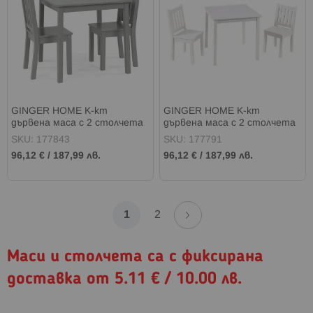
GINGER HOME К-кт
GINGER HOME К-кт
дървена маса с 2 столчета
дървена маса с 2 столчета
СИВА
БЯЛО
SKU: 177843
SKU: 177791
96,12 €
/
187,99 лв.
96,12 €
/
187,99 лв.
Страница
Страница
Напред
В
Страница
1
2
момента
Маси и столчета са с фиксирана
четете
доставка от 5.11 € / 10.00 лв.
страница