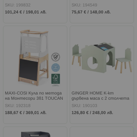
МОРСКИ ЖИВОТНИ
SKU: 199832
SKU: 194549
101,24 €
/
198,01 лв.
75,67 €
/
148,00 лв.
MAXI-COSI Кула по метода
GINGER HOME К-кт
на Монтесори 3в1 TOUCAN
дървена маса с 2 столчета
КЪЩИЧКА MINT
SKU: 192318
SKU: 190103
188,67 €
/
369,01 лв.
126,80 €
/
248,00 лв.