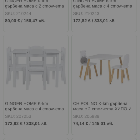
GINGER HOME К-кт
GINGER HOME К-кт
дървена маса с 2 столчета
дървена маса с 4 столчета
МЕЧЕ И ЗАЙЧЕ
СИВА
SKU: 210244
SKU: 210243
80,00 €
/
156,47 лв.
172,82 €
/
338,01 лв.
GINGER HOME К-кт
CHIPOLINO К-кт дървена
дървена маса с 4 столчета
маса с 2 столчета ХИПО И
БЯЛА
ЛЪВ
SKU: 207253
SKU: 205889
172,82 €
/
338,01 лв.
74,14 €
/
145,01 лв.