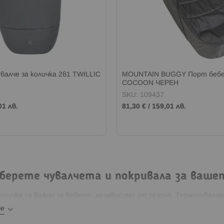
валче за количка 2в1 TWILLIC
MOUNTAIN BUGGY Порт бебе 
COCOON ЧЕРЕН
SKU: 109437
01 лв.
81,30 €
/
159,01 лв.
зберете чувалчета и покривала за ваше
количка са важни за бебето, независимо от сезона. Термочувал
та за него и за вас.
че