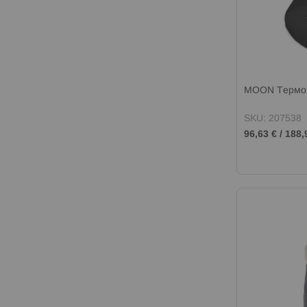
MOON Термоч
SKU: 207538
96,63 €
/
188,