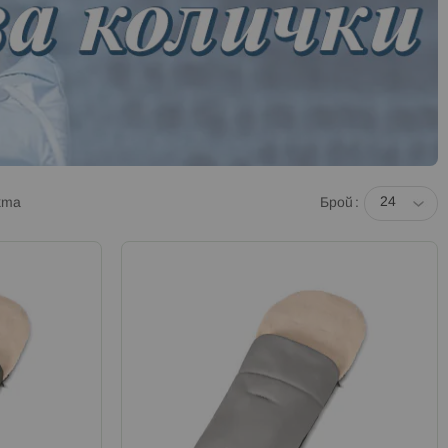
кта
Брой