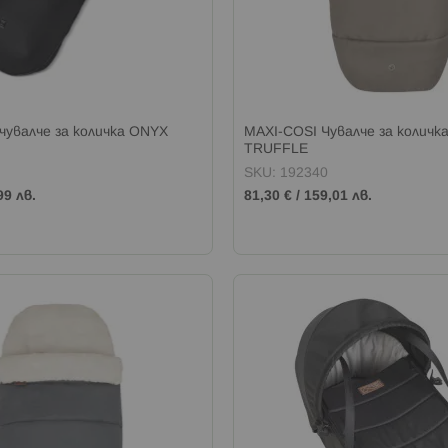
увалче за количка ONYX
MAXI-COSI Чувалче за количк
TRUFFLE
SKU: 192340
99 лв.
81,30 €
/
159,01 лв.