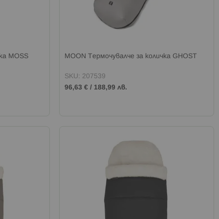
чка MOSS
MOON Термочувалче за количка GHOST
SKU: 207539
96,63 €
/
188,99 лв.