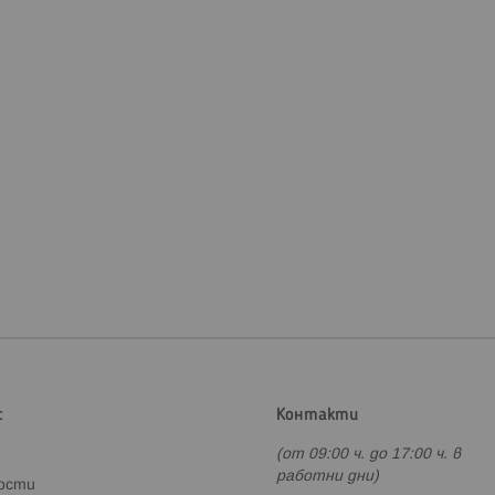
лчета за количка
ата обхващат долната част на количката, задържайки топлинат
за бебчета над 6 месеца. При по-топло време лесно се свалят,
за количка
 по-мобилен вариант, идеални за бързо слагане и сваляне. Пре
мяна в времето.
 количка
 предлагаме и маншони за количка, които осигуряват топлина н
мфорт по време на разходки в студено време, вместо да свалят
с
Контакти
(от 09:00 ч. до 17:00 ч. в
 и възраст
работни дни)
ности