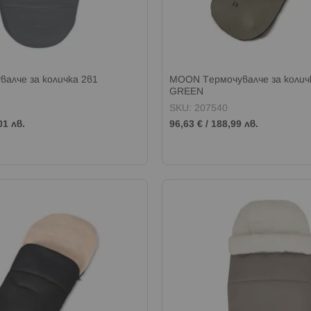
валче за количка 2в1
MOON Термочувалче за коли
GREEN
SKU: 207540
01 лв.
96,63 €
/
188,99 лв.