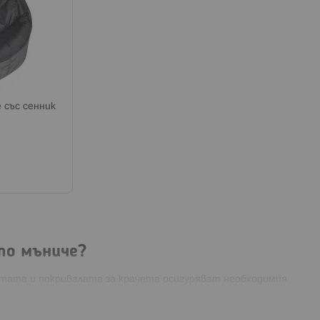
със сенник
то мъниче?
четата и покривалата за крачета осигуряват необходимия