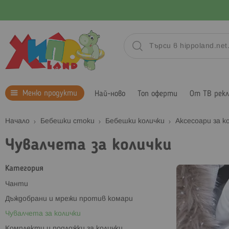
Меню продукти
Най-ново
Топ оферти
От ТВ рек
Начало
Бебешки стоки
Бебешки колички
Аксесоари за к
Чувалчета за колички
Категория
Чанти
Дъждобрани и мрежи против комари
Чувалчета за колички
Комплекти и подложки за колички