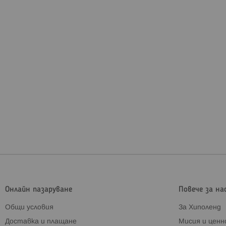
Зимни чува
Термочувалчет
новородени и 
Покривала 
Покривалата са
случай на про
Маншони за
В допълнение,
решение за ко
Онлайн пазаруване
Повече за на
Общи условия
За Хиполенд
Материали
Доставка и плащане
Мисия и цен