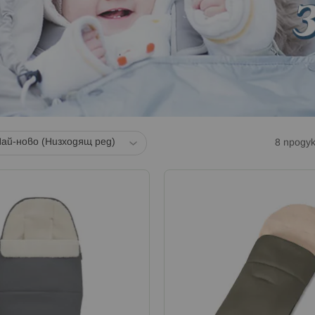
8
проду