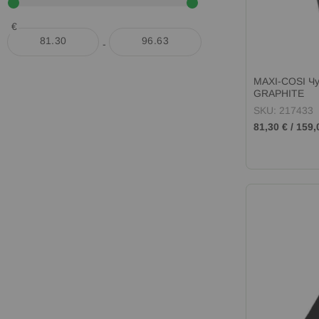
€
-
MAXI-COSI Чу
GRAPHITE
SKU: 217433
81,30 €
/
159,