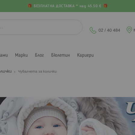
БЕЗПЛАТНА ДОСТАВКА * над 45.50 €
02 / 40 484
лами
Марки
Блог
Бюлетин
Кариери
олички
Чувалчета за колички