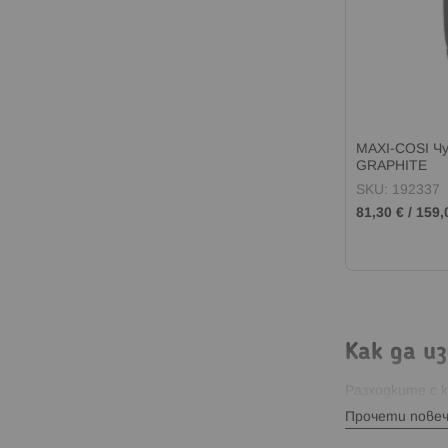
MAXI-COSI Чу
GRAPHITE
SKU: 192337
81,30 €
/
159,
Как да и
Разходките с 
комфорт и защи
Прочети пове