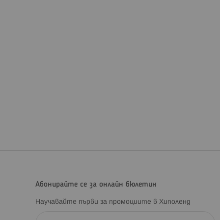
а и създавайки уют за вашето мъниче. Налични са модели за
 оставяйки крачетата открити.
поръчваме винаги да имате резервно покривало под ръка за
а ръцете на родителите през зимата. Те са практично
е и слагате ръкавиците си постоянно.
Абонирайте се за онлайн бюлетин
Научавайте първи за промоциите в Хиполенд