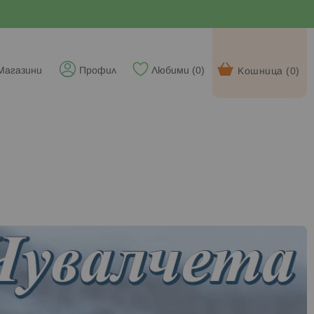
Магазини
Профил
Любими (
0
)
Кошница (
0
)