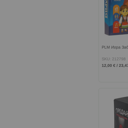
PLM Игра За
SKU: 212798
12,00 €
/
23,4