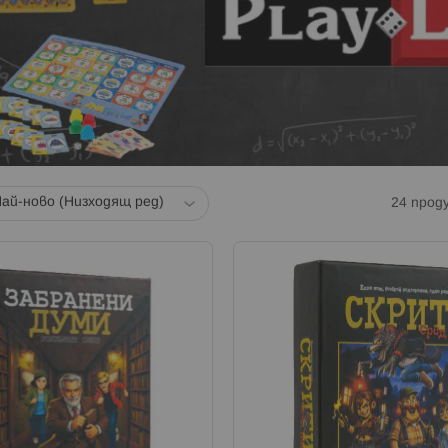
24
прод