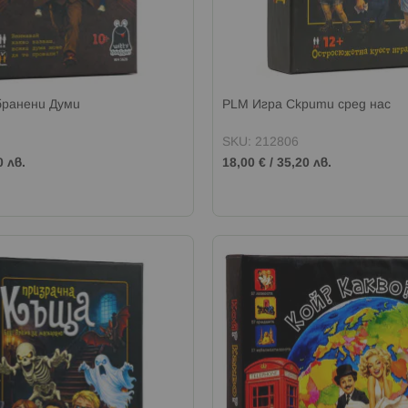
бранени Думи
PLM Игра Скрити сред нас
SKU: 212806
0 лв.
18,00 €
/
35,20 лв.