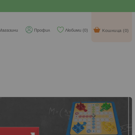
Магазини
Профил
Любими (
0
)
Кошница (
0
)