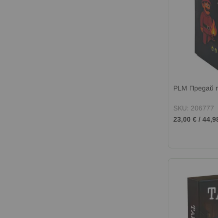
PLM Предай 
SKU: 206777
23,00 €
/
44,9