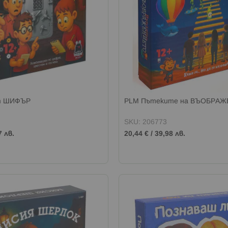
т ШИФЪР
PLM Пътеките на ВЪОБРА
SKU: 206773
7 лв.
20,44 €
/
39,98 лв.