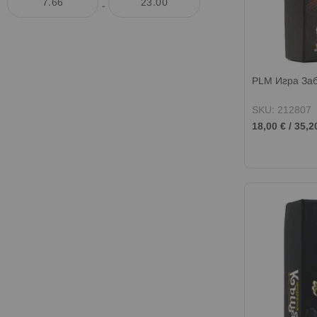
-
PLM Игра За
SKU: 212807
18,00 €
/
35,2