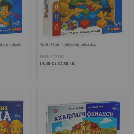
ай с носле
PLM Игра Прескочи реката
SKU: 212799
14,00 €
/
27,38 лв.