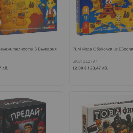
бележителности в България
PLM Игра Обиколка из Европ
SKU: 212797
7 лв.
12,00 €
/
23,47 лв.