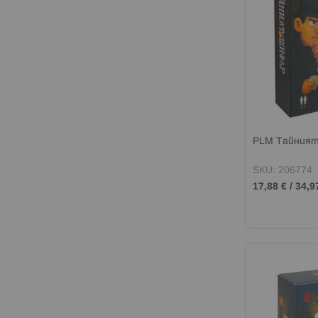
PLM Тайния
SKU: 206774
17,88 €
/
34,9