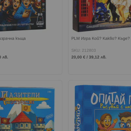
израчна къща
PLM Игра Кой? Какво? Къде?
SKU: 212803
0 лв.
20,00 €
/
39,12 лв.