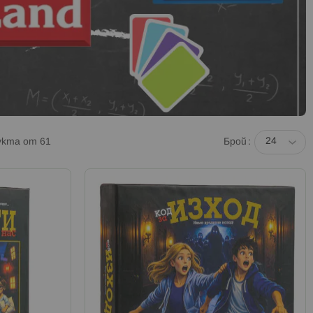
укта от
61
Брой