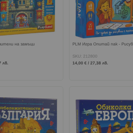
зители на замъци
PLM Игра Опитай пак - Рисув
SKU: 212800
7 лв.
14,00 €
/
27,38 лв.