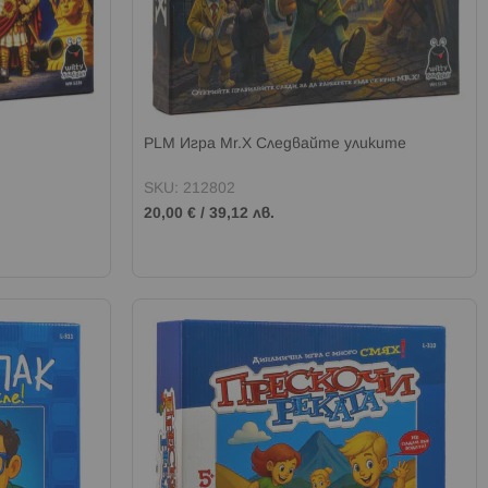
PLM Игра Mr.X Следвайте уликите
SKU: 212802
20,00 €
/
39,12 лв.