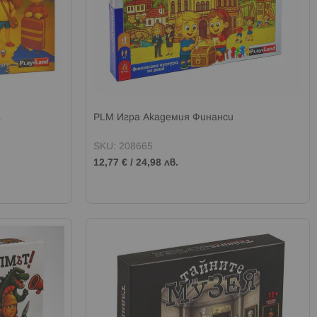
а
PLM Игра Академия Финанси
SKU: 208665
12,77 €
/
24,98 лв.