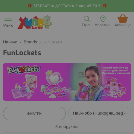
БЕЗПЛАТНА ДОСТАВКА * над 45.50 €
Прескачане
към
Търси
Магазини
Кошница (
Меню
съдържанието
Начало
Brands
FunLockets
FunLockets
ФИЛТРИ
3
продукта