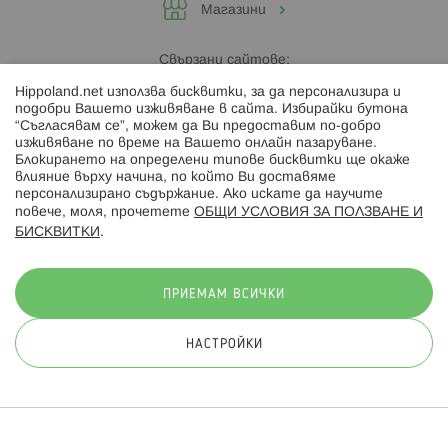
Магазини
Свързани сайтове:
Hippoland.net използва бисквитки, за да персонализира и
Hippoland.ro
подобри Вашето изживяване в сайта. Избирайки бутона
“Съгласявам се”, можем да Ви предоставим по-добро
изживяване по време на Вашето онлайн пазаруване.
Последвайте ни:
Блокирането на определени типове бисквитки ще окаже
влияние върху начина, по който Ви доставяме
персонализирано съдържание. Ако искате да научите
повече, моля, прочетете
ОБЩИ УСЛОВИЯ ЗА ПОЛЗВАНЕ И
БИСКВИТКИ
.
Начини на плащане:
ПРИЕМАМ ВСИЧКИ
НАСТРОЙКИ
© 2026 Hippoland.net. Всички права запазени
Общи условия
Πолитика за поверителност
Карта на сайта
Онлайн магазин от