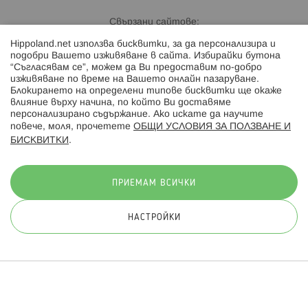
Свързани сайтове:
Hippoland.net използва бисквитки, за да персонализира и
Hippoland.ro
подобри Вашето изживяване в сайта. Избирайки бутона
“Съгласявам се”, можем да Ви предоставим по-добро
изживяване по време на Вашето онлайн пазаруване.
Последвайте ни:
Блокирането на определени типове бисквитки ще окаже
влияние върху начина, по който Ви доставяме
персонализирано съдържание. Ако искате да научите
повече, моля, прочетете
ОБЩИ УСЛОВИЯ ЗА ПОЛЗВАНЕ И
БИСКВИТКИ
.
Начини на плащане:
ПРИЕМАМ ВСИЧКИ
НАСТРОЙКИ
© 2026 Hippoland.net. Всички права запазени
Общи условия
Πолитика за поверителност
Карта на сайта
Онлайн магазин от
ПРИЛОЖИ