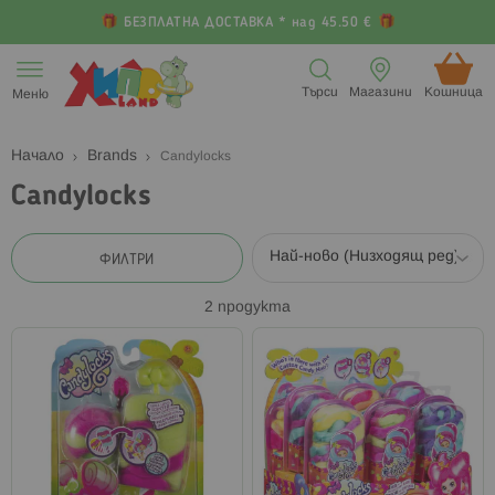
БЕЗПЛАТНА ДОСТАВКА * над 45.50 €
Прескачане
към
Търси
Магазини
Кошница (
Меню
съдържанието
Начало
Brands
Candylocks
Candylocks
ФИЛТРИ
2
продукта