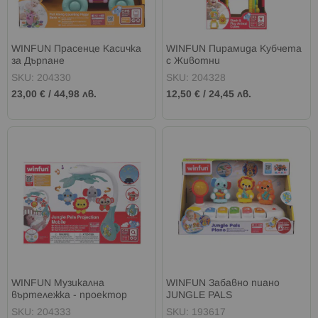
WINFUN Прасенце Касичка
WINFUN Пирамида Кубчета
за Дърпане
с Животни
SKU: 204330
SKU: 204328
23,00 €
/
44,98 лв.
12,50 €
/
24,45 лв.
WINFUN Музикална
WINFUN Забавно пиано
въртележка - проектор
JUNGLE PALS
Приятели от Джунглата
SKU: 204333
SKU: 193617