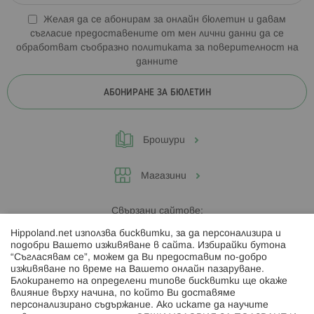
Желая да се абонирам за онлайн бюлетин и давам
съгласие предоставените от мен лични данни да се
обработват съобразно
политиката за поверителност на
данните
АБОНИРАНЕ ЗА БЮЛЕТИН
Брошури
Магазини
Свързани сайтове:
Hippoland.net използва бисквитки, за да персонализира и
Hippoland.ro
подобри Вашето изживяване в сайта. Избирайки бутона
“Съгласявам се”, можем да Ви предоставим по-добро
изживяване по време на Вашето онлайн пазаруване.
Последвайте ни:
Блокирането на определени типове бисквитки ще окаже
влияние върху начина, по който Ви доставяме
персонализирано съдържание. Ако искате да научите