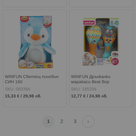
WINFUN Светещ пингвин
WINFUN Дрънкалки
СИН 160
маракаси Beat Bop
SKU: 083366
SKU: 185256
15,33 €
/
29,98 лв.
12,77 €
/
24,98 лв.
Страница
Страница
Напред
В
Страница
Страница
1
2
3
момента