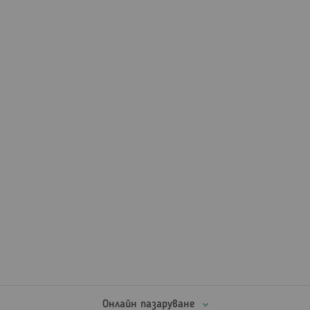
четете
страница
Онлайн пазаруване