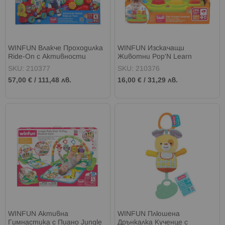
WINFUN Влакче Проходилка
WINFUN Изскачащи
Ride-On с Активности
Животни Pop'N Learn
SKU: 210377
SKU: 210376
57,00 €
/
111,48 лв.
16,00 €
/
31,29 лв.
WINFUN Активна
WINFUN Плюшена
Гимнастика с Пиано Jungle
Дрънкалка Кученце с