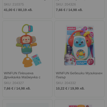
Pals
Чесалка за Зъби
SKU: 210375
SKU: 204326
41,00 €
/
80,19 лв.
7,66 €
/
14,98 лв.
WINFUN Плюшена
WINFUN Бебешки Музикален
Дрънкалка Маймунка с
Плеър
Чесалка за Зъби
SKU: 204327
SKU: 204332
7,66 €
/
14,98 лв.
10,22 €
/
19,99 лв.