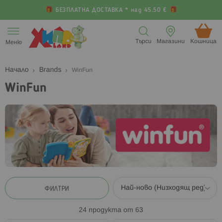
БЕЗПЛАТНА ДОСТАВКА * над 45.50 €
Прескачане
към
Търси
Магазини
Кошница (
Меню
съдържанието
Начало
Brands
WinFun
WinFun
ФИЛТРИ
24
продукта от
63