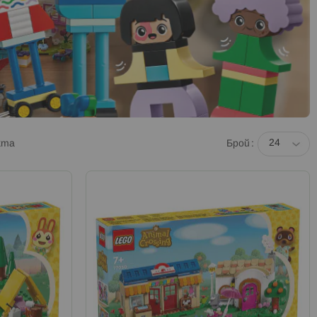
кта
Брой