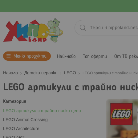
Меню продукти
Най-ново
Топ оферти
От ТВ рек
Начало
Детски играчки
LEGO
LEGO артикули с трайно ниск
LEGO артикули с трайно нис
Категория
LEGO артикули с трайно ниски цени
LEGO Animal Crossing
LEGO Architecture
LEGO ART