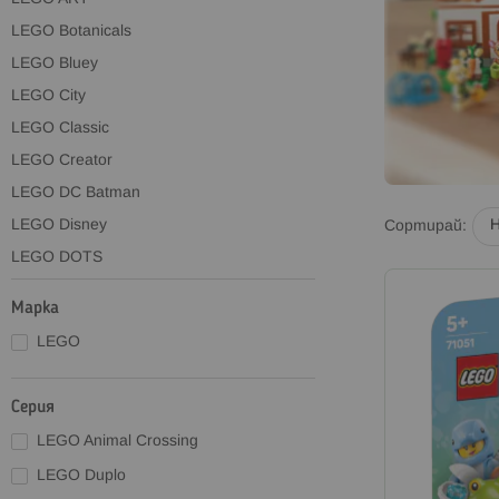
LEGO Botanicals
LEGO Bluey
LEGO City
LEGO Classic
LEGO Creator
LEGO DC Batman
LEGO Disney
Сортирай
LEGO DOTS
LEGO DreamZzz
Марка
LEGO Duplo
LEGO
LEGO Editions
LEGO Formula 1
Серия
LEGO Fortnite
LEGO Animal Crossing
LEGO Friends
LEGO Duplo
LEGO Gabby's Dollhouse