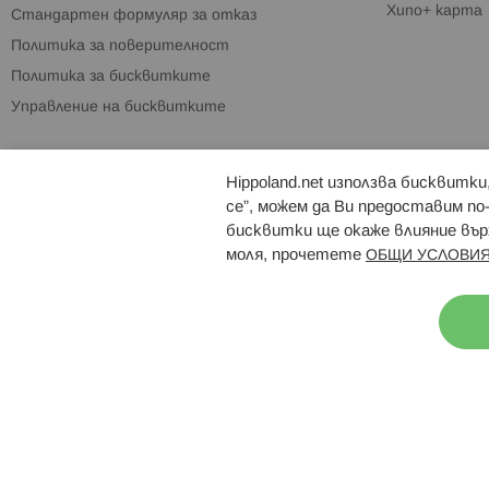
Хипо+ карта
Стандартен формуляр за отказ
Политика за поверителност
Политика за бисквитките
Управление на бисквитките
Hippoland.net използва бисквитк
Брошури
Магазини
се”, можем да Ви предоставим по
бисквитки ще окаже влияние върх
моля, прочетете
ОБЩИ УСЛОВИЯ
Н
© 2026 Hippoland.net