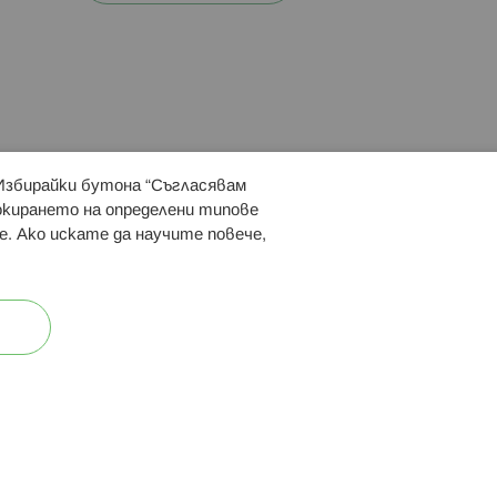
 Избирайки бутона “Съгласявам
 ни:
локирането на определени типове
е. Ако искате да научите повече,
ост
Карта на сайта