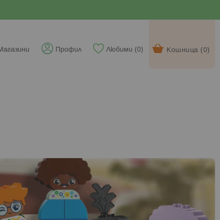
Магазини
Профил
Любими (
0
)
Кошница (
0
)