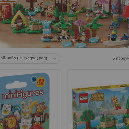
5
проду