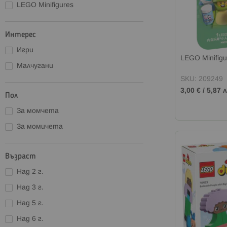
LEGO Minifigures
LEGO Harry Potter
LEGO Jurassic World
Интерес
LEGO Ideas
Игри
LEGO Icons
LEGO Minifig
Малчугани
LEGO Marvel
SKU: 209249
LEGO Minecraft
3,00 €
/
5,87 л
Пол
LEGO Ninjago
LEGO Pokemon
За момчета
LEGO Sonic
За момичета
LEGO Speed Champions
LEGO Star Wars
Възраст
LEGO Super Mario
Над 2 г.
LEGO Technic
Над 3 г.
LEGO Wednesday
Над 5 г.
LEGO Wicked
Над 6 г.