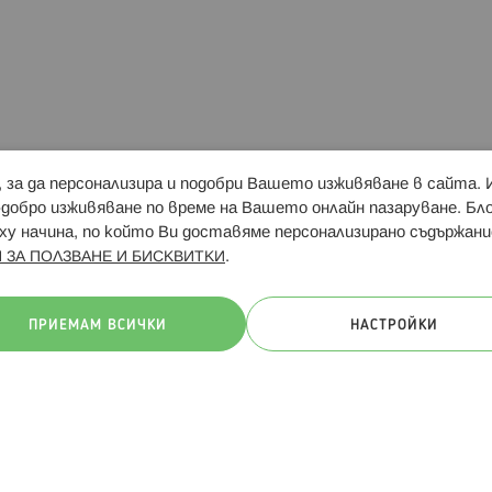
и, за да персонализира и подобри Вашето изживяване в сайта.
Свързани сайтове:
Hippoland.ro
Последвайте
-добро изживяване по време на Вашето онлайн пазаруване. Б
у начина, по който Ви доставяме персонализирано съдържани
.
 ЗА ПОЛЗВАНЕ И БИСКВИТКИ
ачини на плащане:
ПРИЕМАМ ВСИЧКИ
НАСТРОЙКИ
. Всички права запазени
Общи условия
Πолитика за поверителн
Онлайн магазин от