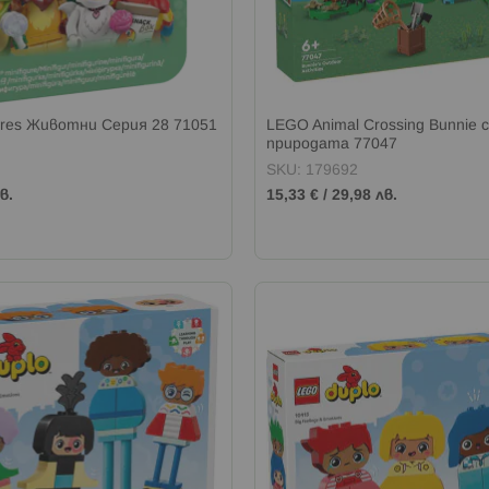
ures Животни Серия 28 71051
LEGO Animal Crossing Bunnie 
природата 77047
SKU: 179692
в.
15,33 €
/
29,98 лв.