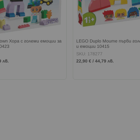
own Хора с големи емоции за
LEGO Duplo Моите първи гол
0423
и емоции 10415
SKU: 178277
9 лв.
22,90 €
/
44,79 лв.