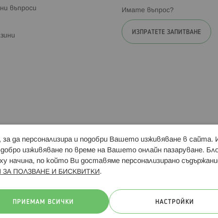
ни въпроси
Имате въпрос?
ИЗПРАТЕТЕ ЗАПИТВАНЕ
зини
и, за да персонализира и подобри Вашето изживяване в сайта.
Свързани сайтове:
Hippoland.ro
Последвайте
-добро изживяване по време на Вашето онлайн пазаруване. Б
у начина, по който Ви доставяме персонализирано съдържани
.
 ЗА ПОЛЗВАНЕ И БИСКВИТКИ
ачини на плащане:
ПРИЕМАМ ВСИЧКИ
НАСТРОЙКИ