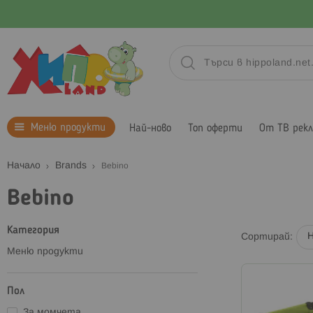
Меню продукти
Най-ново
Топ оферти
От ТВ рек
Начало
Brands
Bebino
Bebino
Категория
Сортирай
Меню продукти
Пол
За момчета