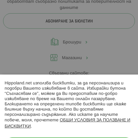
обработват съобразно
политиката за поверителност на
данните
АБОНИРАНЕ ЗА БЮЛЕТИН
Брошури
Магазини
Свързани сайтове:
Hippoland.net използва бисквитки, за да персонализира и
Hippoland.ro
подобри Вашето изживяване в сайта. Избирайки бутона
“Съгласявам се”, можем да Ви предоставим по-добро
изживяване по време на Вашето онлайн пазаруване.
Последвайте ни:
Блокирането на определени типове бисквитки ще окаже
влияние върху начина, по който Ви доставяме
персонализирано съдържание. Ако искате да научите
повече, моля, прочетете
ОБЩИ УСЛОВИЯ ЗА ПОЛЗВАНЕ И
БИСКВИТКИ
.
Начини на плащане: