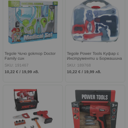
Tegole Чичо доктор Doctor
Tegole Power Tools Куфар с
Family син
Инструменти и Бормашина
SKU: 191467
SKU: 189768
10,22 €
/
19,99 лв.
10,22 €
/
19,99 лв.