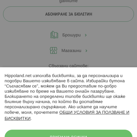
данните
АБОНИРАНЕ ЗА БЮЛЕТИН
Брошури
Магазини
Свързани сайтове:
Hippoland.net използва бисквитки, за да персонализира и
Hippoland.ro
подобри Вашето изживяване в сайта. Избирайки бутона
“Съгласявам се”, можем да Ви предоставим по-добро
изживяване по време на Вашето онлайн пазаруване.
Последвайте ни:
Блокирането на определени типове бисквитки ще окаже
влияние върху начина, по който Ви доставяме
персонализирано съдържание. Ако искате да научите
повече, моля, прочетете
ОБЩИ УСЛОВИЯ ЗА ПОЛЗВАНЕ И
БИСКВИТКИ
.
Начини на плащане: