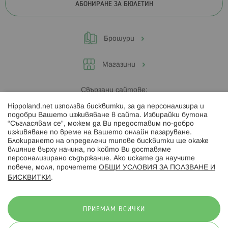
АБОНИРАНЕ ЗА БЮЛЕТИН
Брошури
Магазини
Свързани сайтове:
Hippoland.net използва бисквитки, за да персонализира и
Hippoland.ro
подобри Вашето изживяване в сайта. Избирайки бутона
“Съгласявам се”, можем да Ви предоставим по-добро
изживяване по време на Вашето онлайн пазаруване.
Последвайте ни:
Блокирането на определени типове бисквитки ще окаже
влияние върху начина, по който Ви доставяме
персонализирано съдържание. Ако искате да научите
повече, моля, прочетете
ОБЩИ УСЛОВИЯ ЗА ПОЛЗВАНЕ И
БИСКВИТКИ
.
Начини на плащане:
ПРИЕМАМ ВСИЧКИ