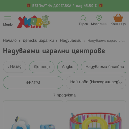
БЕЗПЛАТНА ДОСТАВКА * над 45.50 €
Прескачане
към
Търси
Магазини
Кошница (
Меню
съдържанието
Начало
Детски играчки
Надуваеми
Надуваеми игрални цен
Надуваеми игрални центрове
Назад
Дюшеци
Лодки
Надуваеми басейни
ФИЛТРИ
7
продукта