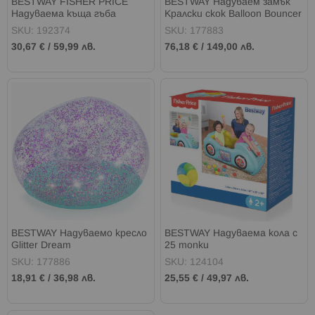
BESTWAY FISHER PRICE
BESTWAY Надуваем замък
Надуваема къща гъба
Кралски скок Balloon Bouncer
107x91x110 см.
SKU: 192374
SKU: 177883
30,67 €
/
59,99 лв.
76,18 €
/
149,00 лв.
BESTWAY Надуваемо кресло
BESTWAY Надуваема кола с
Glitter Dream
25 топки
SKU: 177886
SKU: 124104
18,91 €
/
36,98 лв.
25,55 €
/
49,97 лв.