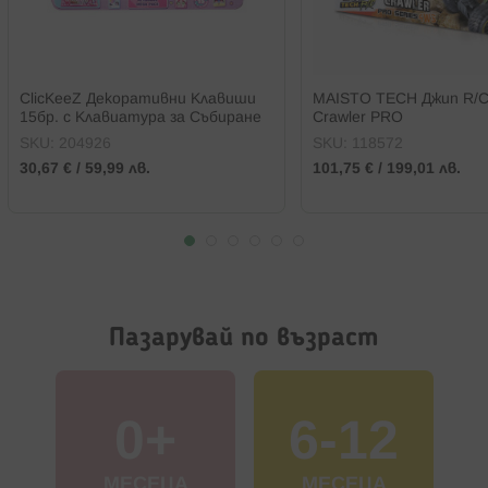
ClicKeeZ Декоративни Клавиши
MAISTO TECH Джип R/C
15бр. с Клавиатура за Събиране
Crawler PRO
SKU:
204926
SKU:
118572
30,67 €
/
59,99 лв.
101,75 €
/
199,01 лв.
Пазарувай по възраст
0+
6-12
МЕСЕЦА
МЕСЕЦА