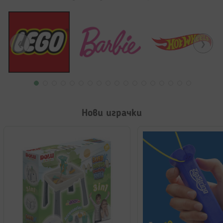
❮
❯
Нови играчки