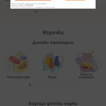
291,42 лв.
154,51 лв.
Играчки
Детски категории
❮
❯
Водещи детски марки