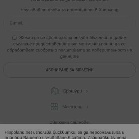
Научавайте първи за промоциите в Хиполенд
Желая да се абонирам за онлайн бюлетин и давам
съгласие предоставените от мен лични данни да се
обработват съобразно
политиката за поверителност на
данните
АБОНИРАНЕ ЗА БЮЛЕТИН
Брошури
Магазини
Свързани сайтове:
Hippoland.net използва бисквитки, за да персонализира и
Hippoland.ro
подобри Вашето изживяване в сайта. Избирайки бутона