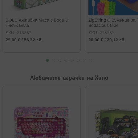
DOLU Активна Маса с Вода и
ZipString С Въженце За
Пясък Бяла
Bodacious Blue
SKU:
215867
SKU:
215761
29,00 €
/
56,72 лв.
20,00 €
/
39,12 лв.
Любимите играчки на Хипо