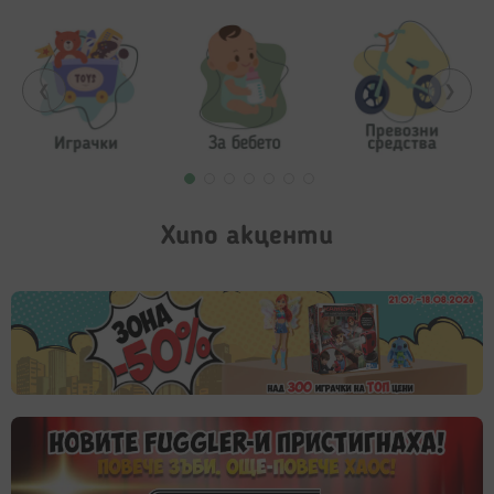
❮
❯
Хипо акценти