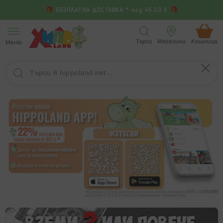
БЕЗПЛАТНА ДОСТАВКА * над 45.50 €
Прескачане
към
Търси
Магазини
Кошница (
Меню
съдържанието