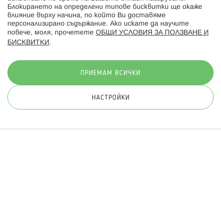
Блокирането на определени типове бисквитки ще окаже
влияние върху начина, по който Ви доставяме
персонализирано съдържание. Ако искате да научите
повече, моля, прочетете
ОБЩИ УСЛОВИЯ ЗА ПОЛЗВАНЕ И
БИСКВИТКИ
.
Начини на плащане:
ПРИЕМАМ ВСИЧКИ
НАСТРОЙКИ
© 2026 Hippoland.net. Всички права запазени
Общи условия
Πолитика за поверителност
Карта на сайта
Онлайн магазин от
ПРИЛОЖИ