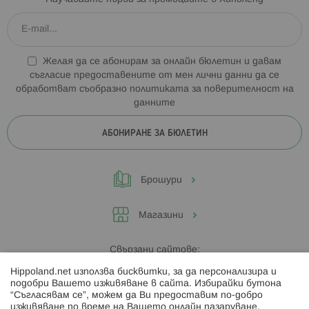
Желая да се абонирам за онлайн бюлетин и давам
съгласие предоставените от мен лични данни да се
обработват съобразно
политиката за поверителност на
данните
АБОНИРАНЕ ЗА БЮЛЕТИН
Брошури
Магазини
Свързани сайтове:
Hippoland.net използва бисквитки, за да персонализира и
Hippoland.ro
подобри Вашето изживяване в сайта. Избирайки бутона
“Съгласявам се”, можем да Ви предоставим по-добро
изживяване по време на Вашето онлайн пазаруване.
Последвайте ни: