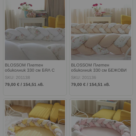
BLOSSOM Плетен
BLOSSOM Плетен
обиколник 330 см БЯЛ С
обиколник 330 см БЕЖОВИ
ЦВЕТЯ
ЦВЕТЯ
SKU: 201138
SKU: 201136
79,00 €
/
154,51 лв.
79,00 €
/
154,51 лв.