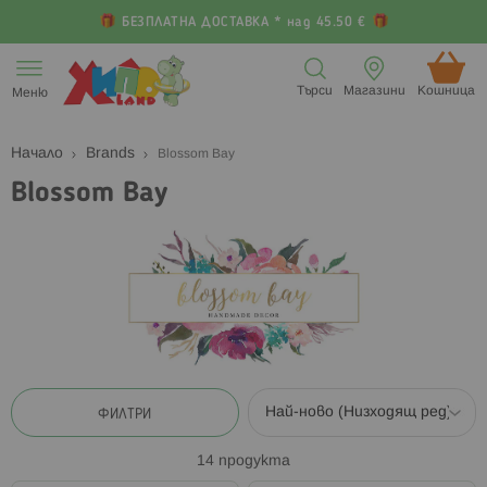
БЕЗПЛАТНА ДОСТАВКА * над 45.50 €
Прескачане
към
Търси
Магазини
Кошница (
Меню
съдържанието
Начало
Brands
Blossom Bay
Blossom Bay
ФИЛТРИ
14
продукта