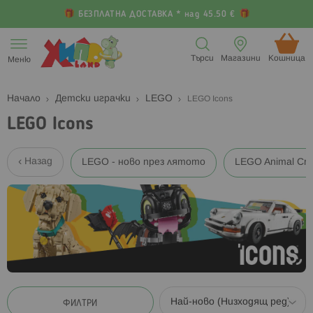
БЕЗПЛАТНА ДОСТАВКА * над 45.50 €
Прескачане
към
Търси
Магазини
Кошница (
Меню
съдържанието
Начало
Детски играчки
LEGO
LEGO Icons
LEGO Icons
Назад
LEGO - ново през лятото
LEGO Animal Cro
ФИЛТРИ