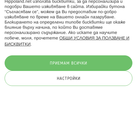
Hippoland.net използва бисквитки, за да персонализира и
Hippoland.ro
подобри Вашето изживяване в сайта. Избирайки бутона
“Съгласявам се”, можем да Ви предоставим по-добро
изживяване по време на Вашето онлайн пазаруване.
Последвайте ни:
Блокирането на определени типове бисквитки ще окаже
влияние върху начина, по който Ви доставяме
персонализирано съдържание. Ако искате да научите
повече, моля, прочетете
ОБЩИ УСЛОВИЯ ЗА ПОЛЗВАНЕ И
БИСКВИТКИ
.
Начини на плащане:
ПРИЕМАМ ВСИЧКИ
НАСТРОЙКИ
© 2026 Hippoland.net. Всички права запазени
Общи условия
Πолитика за поверителност
Карта на сайта
Онлайн магазин от