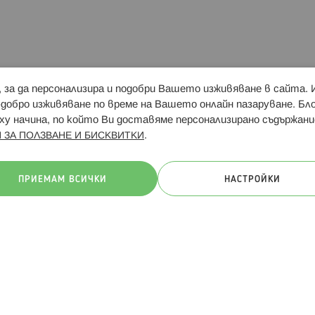
и, за да персонализира и подобри Вашето изживяване в сайта.
Свързани сайтове:
Hippoland.ro
Последвайте
-добро изживяване по време на Вашето онлайн пазаруване. Б
у начина, по който Ви доставяме персонализирано съдържани
.
 ЗА ПОЛЗВАНЕ И БИСКВИТКИ
ачини на плащане:
ПРИЕМАМ ВСИЧКИ
НАСТРОЙКИ
. Всички права запазени
Общи условия
Πолитика за поверителн
Онлайн магазин от