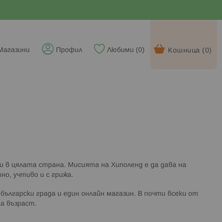
Магазини
Профил
Любими (
0
)
Кошница (
0
)
ки в цялата страна. Мисията на Хиполенд е да дава на
но, учтиво и с грижа.
български града и един онлайн магазин. В почти всеки от
на възраст.