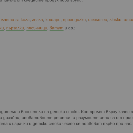
артикула от следните продуктови групи:
олчета за кола
,
легла
,
кошари
,
проходилки
,
шезлонги
,
люлки
,
ши
ки
,
пързалки
,
пясъчници
,
батут
и др.;
водители и вносители на детски стоки. Контролът върху каче
и дизайни, иновативните решения и разумните цени са от при
та с играчки и детски стоки често се появяват първо при нас