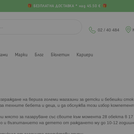
БЕЗПЛАТНА ДОСТАВКА * над 45.50 €
02 / 40 484
лами
Марки
Блог
Бюлетин
Кариери
 изграждане на верига големи магазини за детски и бебешки сто
а техните бебета и деца, и да обслужва този избор компетент
ли място за пазаруване със своите към момента 28 обекта в 17 
то и възпитанието на детето от раждането му до 10-12 годиш