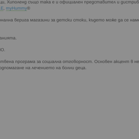
, Хиполенд също така е и официален представител и дистрибу
LE
,
myHummy
®
нална верига магазини за детски стоки, където може да се нам
панията.
ПО.
ствена програма за социална отговорност. Основен акцент в не
одпомагане на лечението на болни деца.