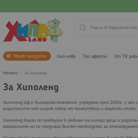
Меню продукти
Най-ново
Топ оферти
От ТВ рек
Начало
За Хиполенд
За Хиполенд
Хиполенд АД е българска компания, учредена през 2005г. с цел
родителите най-широк избор от качествени и маркови стоки з
Хиполенд бързо се превърна в любимо на хиляди деца и родите
магазините ни се предлага всичко необходимо за отглеждане