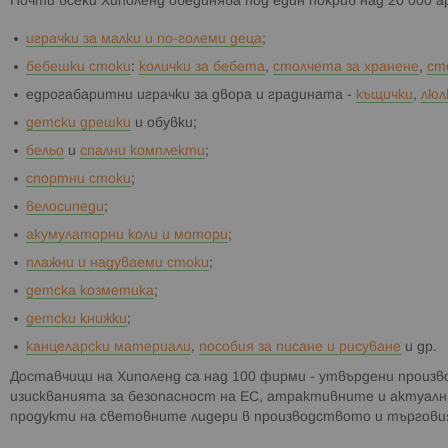
Почти всеки Хиполенд обединява под един покрив над 20 000 
играчки за малки и по-големи деца
;
бебешки стоки
:
колички за бебета
,
столчета за хранене
,
ст
едрогабаритни играчки за двора и градината -
къщички
,
люл
детски дрешки
и обувки;
бельо
и
спални комплекти
;
спортни стоки
;
велосипеди
;
акумулаторни коли и мотори
;
плажни и надуваеми стоки
;
детска козметика
;
детски книжки
;
канцеларски материали
,
пособия за писане и рисуване
и др.
Доставчици на Хиполенд са над 100 фирми - утвърдени произ
изискванията за безопасност на ЕС, атрактивните и актуалн
продукти на световните лидери в производството и търговия