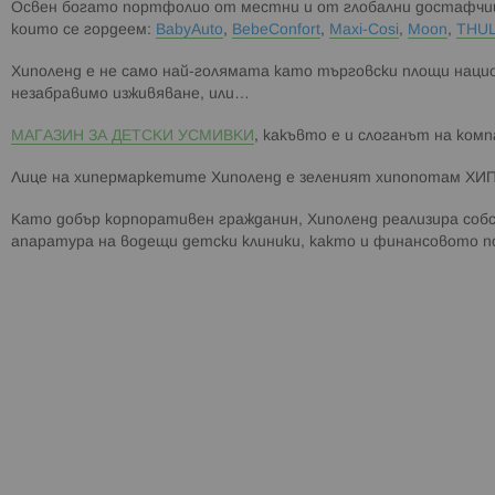
Освен богато портфолио от местни и от глобални достафчици
които се гордеем:
BabyAuto
,
BebeConfort
,
Maxi-Cosi
,
Moon
,
THU
Хиполенд е не само най-голямата като търговски площи нацио
незабравимо изживяване, или…
МАГАЗИН ЗА ДЕТСКИ УСМИВКИ
, какъвто е и слоганът на ком
Лице на хипермаркетите Хиполенд е зеленият хипопотам ХИ
Като добър корпоративен гражданин, Хиполенд реализира соб
апаратура на водещи детски клиники, както и финансовото п