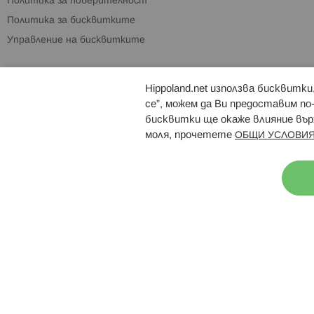
Политика за поверителност
Политика за бисквитките
Управление на бисквитките
Hippoland.net използва бисквитк
Брошури
Магазини
се”, можем да Ви предоставим по
бисквитки ще окаже влияние върх
моля, прочетете
ОБЩИ УСЛОВИЯ
Н
© 2026 Hippoland.net