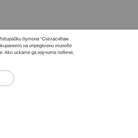
 Избирайки бутона “Съгласявам
 ни:
локирането на определени типове
е. Ако искате да научите повече,
ост
Карта на сайта