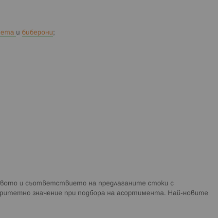
шета
и
биберони
;
ството и съответствието на предлаганите стоки с
оритетно значение при подбора на асортимента. Най-новите
.