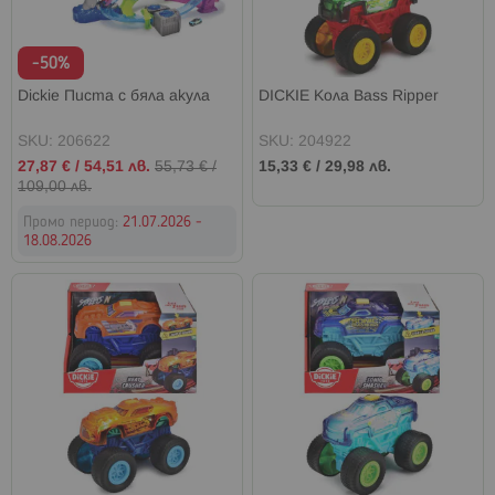
-50%
Dickie Писта с бяла акула
DICKIE Кола Bass Ripper
SKU: 206622
SKU: 204922
Промо
27,87 €
/
54,51 лв.
55,73 €
/
15,33 €
/
29,98 лв.
цена
109,00 лв.
Промо период:
21.07.2026 -
18.08.2026