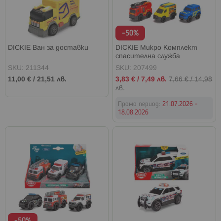
-50%
DICKIE Ван за доставки
DICKIE Микро Комплект
спасителна служба
SKU: 211344
SKU: 207499
Промо
11,00 €
/
21,51 лв.
3,83 €
/
7,49 лв.
7,66 €
/
14,98
цена
лв.
Промо период:
21.07.2026 -
18.08.2026
-50%