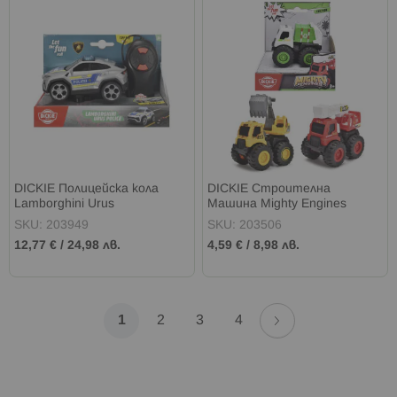
DICKIE Полицейска кола
DICKIE Строителна
Lamborghini Urus
Машина Mighty Engines
8,5см.
SKU: 203949
SKU: 203506
12,77 €
/
24,98 лв.
4,59 €
/
8,98 лв.
Страница
Страница
Напред
В
Страница
Страница
Страница
1
2
3
4
момента
четете