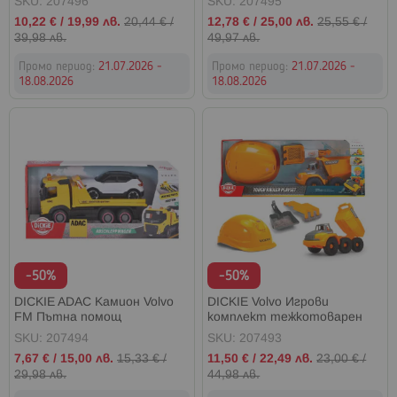
SKU: 207496
SKU: 207495
Промо
Промо
10,22 €
/
19,99 лв.
20,44 €
/
12,78 €
/
25,00 лв.
25,55 €
/
цена
цена
39,98 лв.
49,97 лв.
Промо период:
21.07.2026 -
Промо период:
21.07.2026 -
18.08.2026
18.08.2026
-50%
-50%
DICKIE ADAC Камион Volvo
DICKIE Volvo Игрови
FM Пътна помощ
комплект тежкотоварен
превозвач
SKU: 207494
SKU: 207493
Промо
Промо
7,67 €
/
15,00 лв.
15,33 €
/
11,50 €
/
22,49 лв.
23,00 €
/
цена
цена
29,98 лв.
44,98 лв.