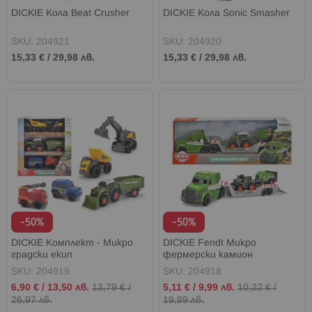
DICKIE Кола Beat Crusher
DICKIE Кола Sonic Smasher
SKU: 204921
SKU: 204920
15,33 €
/
29,98 лв.
15,33 €
/
29,98 лв.
-50%
-50%
DICKIE Комплект - Микро
DICKIE Fendt Микро
градски екип
фермерски камион
SKU: 204919
SKU: 204918
Промо
Промо
6,90 €
/
13,50 лв.
13,79 €
/
5,11 €
/
9,99 лв.
10,22 €
/
цена
цена
26,97 лв.
19,99 лв.