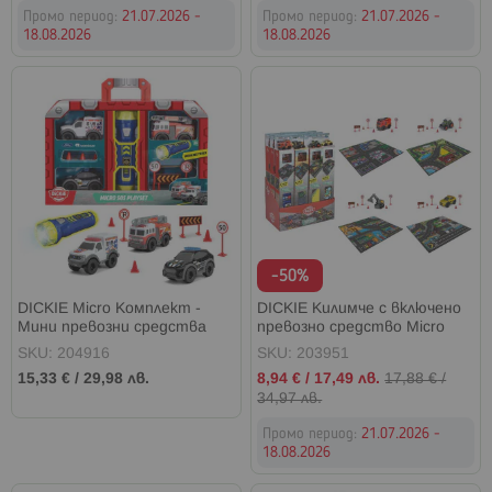
Промо период:
21.07.2026 -
Промо период:
21.07.2026 -
18.08.2026
18.08.2026
-50%
DICKIE Micro Комплект -
DICKIE Килимче с включено
Мини превозни средства
превозно средство Micro
World Playmat
SKU: 204916
SKU: 203951
Промо
15,33 €
/
29,98 лв.
8,94 €
/
17,49 лв.
17,88 €
/
цена
34,97 лв.
Промо период:
21.07.2026 -
18.08.2026