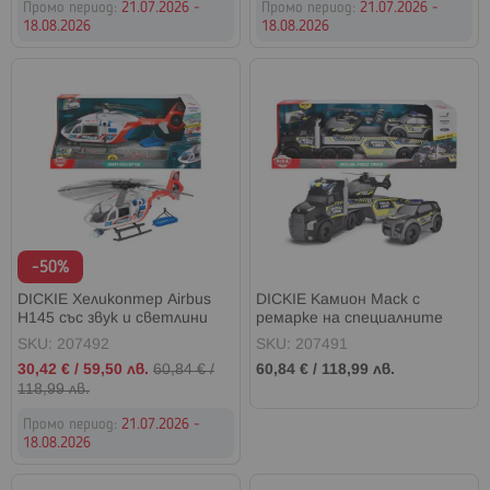
Промо период:
21.07.2026 -
Промо период:
21.07.2026 -
18.08.2026
18.08.2026
-50%
DICKIE Хеликоптер Airbus
DICKIE Камион Mack с
H145 със звук и светлини
ремарке на специалните
сили
SKU: 207492
SKU: 207491
Промо
30,42 €
/
59,50 лв.
60,84 €
/
60,84 €
/
118,99 лв.
цена
118,99 лв.
Промо период:
21.07.2026 -
18.08.2026