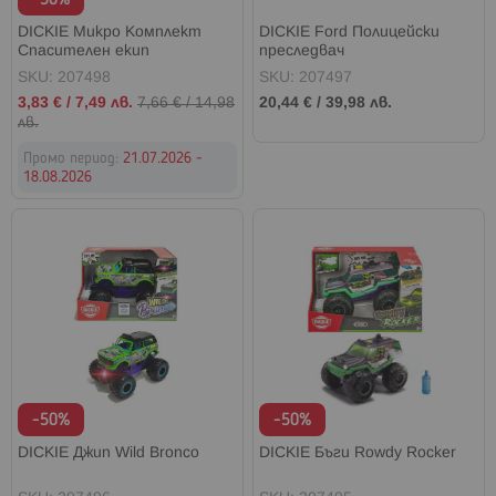
DICKIE Mикро Комплект
DICKIE Ford Полицейски
Спасителен екип
преследвач
SKU: 207498
SKU: 207497
Промо
3,83 €
/
7,49 лв.
7,66 €
/
14,98
20,44 €
/
39,98 лв.
цена
лв.
Промо период:
21.07.2026 -
18.08.2026
-50%
-50%
DICKIE Джип Wild Bronco
DICKIE Бъги Rowdy Rocker