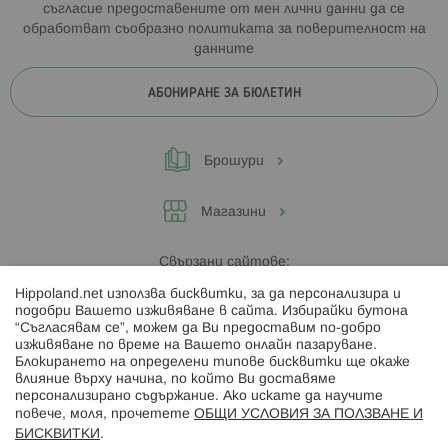
съгласие предоставените от мен лични данни да се
обработват съобразно
политиката за поверителност на
данните
АБОНИРАНЕ ЗА БЮЛЕТИН
Брошури
Магазини
Свързани сайтове:
Hippoland.net използва бисквитки, за да персонализира и
Hippoland.ro
подобри Вашето изживяване в сайта. Избирайки бутона
“Съгласявам се”, можем да Ви предоставим по-добро
изживяване по време на Вашето онлайн пазаруване.
Последвайте ни:
Блокирането на определени типове бисквитки ще окаже
влияние върху начина, по който Ви доставяме
персонализирано съдържание. Ако искате да научите
повече, моля, прочетете
ОБЩИ УСЛОВИЯ ЗА ПОЛЗВАНЕ И
БИСКВИТКИ
.