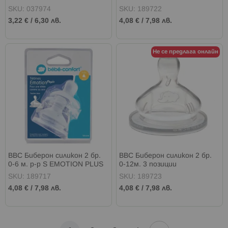
SKU: 037974
SKU: 189722
3,22 €
/
6,30 лв.
4,08 €
/
7,98 лв.
Не се предлага онлайн
BBC Биберон силикон 2 бр.
BBC Биберон силикон 2 бр.
0-6 м. р-р S EMOTION PLUS
0-12м. 3 позиции
SKU: 189717
SKU: 189723
4,08 €
/
7,98 лв.
4,08 €
/
7,98 лв.
Страница
Страница
Напред