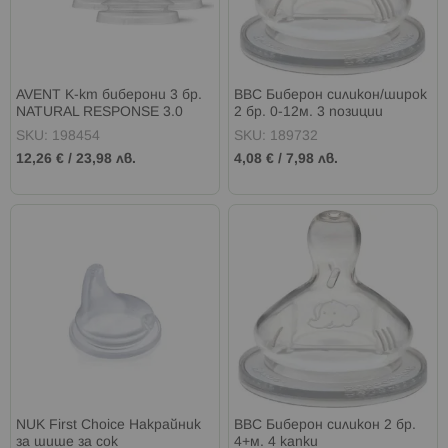
AVENT К-кт биберони 3 бр.
BBC Биберон силикон/широк
NATURAL RESPONSE 3.0
2 бр. 0-12м. 3 позиции
поток 3,4 и 5
SKU: 198454
SKU: 189732
12,26 €
/
23,98 лв.
4,08 €
/
7,98 лв.
NUK First Choice Накрайник
BBC Биберон силикон 2 бр.
за шише за сок
4+м. 4 капки