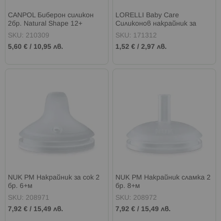
CANPOL Биберон силикон
LORELLI Baby Care
2бр. Natural Shape 12+
Силиконов накрайник за
шише с широко гърло 2 бр.
SKU: 210309
SKU: 171312
5,60 €
/
10,95 лв.
1,52 €
/
2,97 лв.
NUK PM Накрайник за сок 2
NUK PM Накрайник сламка 2
бр. 6+м
бр. 8+м
SKU: 208971
SKU: 208972
7,92 €
/
15,49 лв.
7,92 €
/
15,49 лв.