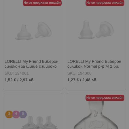
Не се предлага онлайн
Не се предлага онлайн
LORELLI My Friend Биберон
LORELLI My Friend Биберон
силикон за шише с широко
силикон Normal р-р M 2 бр.
гърло р-р M 2 бр.
SKU: 194001
SKU: 194000
1,52 €
/
2,97 лв.
1,27 €
/
2,48 лв.
Не се предлага онлайн