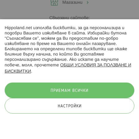
Магазини
Свързани сайтове:
Hippoland.net използва бисквитки, за да персонализира и
Hippoland.ro
подобри Вашето изживяване в сайта. Избирайки бутона
“Съгласявам се”, можем да Ви предоставим по-добро
изживяване по време на Вашето онлайн пазаруване.
Последвайте ни:
Блокирането на определени типове бисквитки ще окаже
влияние върху начина, по който Ви доставяме
персонализирано съдържание. Ако искате да научите
повече, моля, прочетете
ОБЩИ УСЛОВИЯ ЗА ПОЛЗВАНЕ И
БИСКВИТКИ
.
Начини на плащане:
ПРИЕМАМ ВСИЧКИ
НАСТРОЙКИ
© 2026 Hippoland.net. Всички права запазени
Общи условия
Πолитика за поверителност
Карта на сайта
Онлайн магазин от