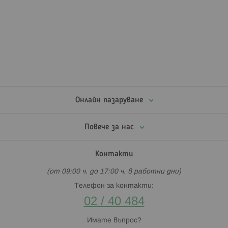
предлаганите марки са BebeConfort, Canpol, Chicco, Kikkaboo,
Lorelli, Nuk, Philips Avent и Tommee Tippee, което гарантира
разнообразие и качество за всеки вкус. Така храненето
става по-спокойно както за бебето, така и за родителите.
За родителите, които искат практичност, бибероните се
предлагат и в комплект с шишета, което улеснява
подготовката за хранене у дома и в движение. Материалите
са безопасни, лесни за почистване и устойчиви на ежедневно
използване. Всеки биберон преминава строги тестове за
качество, за да сте сигурни, че детето ви получава само
Онлайн пазаруване
най-доброто.
Независимо дали търсите първия бебешки биберон за
новородено или за по-голямо бебе, при Хиполенд ще
Повече за нас
намерите точния продукт за вашето дете. Разгледайте
нашите предложения и открийте биберон, който съчетава
безопасност, удобство и дизайн, подходящ за ежедневното
Контакти
хранене.
Биберонът е не просто аксесоар – той е част от грижата
(от 09:00 ч. до 17:00 ч. в работни дни)
за здравословното развитие и спокойствието на вашето
Телефон за контакти:
бебе. Изберете правилния биберон и направете всеки
момент на хранене приятен и безопасен.
02 / 40 484
Имате въпрос?