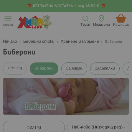
БЕЗПЛАТНА ДОСТАВКА * над 45.50 €
Прескачане
към
Търси
Магазини
Кошница (
Меню
съдържанието
Начало
Бебешки стоки
Хранене и кърмене
Биберони
Биберони
Назад
Биберони
За мама
Залъгалки
Ли
ФИЛТРИ