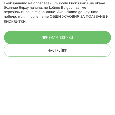
Блокирането на определени типове бисквитки ще окаже
влияние върху начина, по който Ви доставяме
персонализирано съдържание. Ако искате да научите
повече, моля, прочетете
ОБЩИ УСЛОВИЯ ЗА ПОЛЗВАНЕ И
БИСКВИТКИ
.
Начини на плащане:
ПРИЕМАМ ВСИЧКИ
НАСТРОЙКИ
© 2026 Hippoland.net. Всички права запазени
Общи условия
Πолитика за поверителност
Карта на сайта
Онлайн магазин от
ПРИЛОЖИ