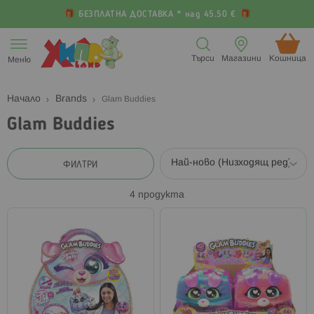
БЕЗПЛАТНА ДОСТАВКА * над 45.50 €
Прескачане
към
Търси
Магазини
Кошница (
Меню
съдържанието
Начало
Brands
Glam Buddies
Glam Buddies
ФИЛТРИ
4
продукта