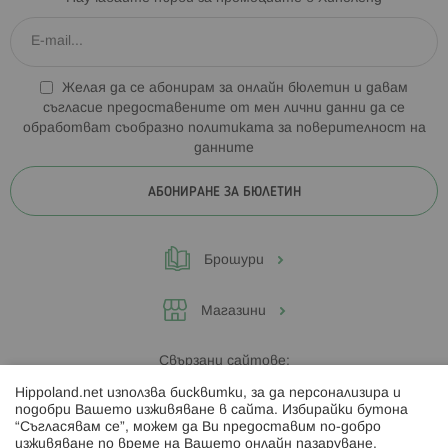
Желая да се абонирам за онлайн бюлетин и давам
съгласие предоставените от мен лични данни да се
обработват съобразно
политиката за поверителност на
данните
АБОНИРАНЕ ЗА БЮЛЕТИН
Брошури
Магазини
Свързани сайтове:
Hippoland.net използва бисквитки, за да персонализира и
Hippoland.ro
подобри Вашето изживяване в сайта. Избирайки бутона
“Съгласявам се”, можем да Ви предоставим по-добро
изживяване по време на Вашето онлайн пазаруване.
Последвайте ни: