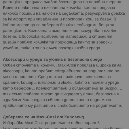
разходки и предлага плавно возене дори по неравни терени.
Fame
е практична и елегантна количка, която предлага
няколко позиции на наклон на седалката, регулируема дръжка
за комфорт при управление и просторен кош за багаж, в
който могат да се поберат всички необходими вещи за
разходката. Колелата с амортисьори осигуряват плавно
возене, а висококачествените материали и стилният
дизайн правят количката подходяща както за градски
условия, така и за по-дълги разходки извън града.
Аксесоари и уреди за уютна и безопасна среда
Освен столчета и колички, Maxi-Cosi предлага широка гама
аксесоари, които правят ежедневието на родителите по-
лесно и приятно. Сред тях са практични столчета за
хранене, кошари, шезлонги и люлки, както и полезни уреди
като бебефони, пречистватели и овлажнители за въздух. С
тях семействата могат да създадат уютна, безопасна и
здравословна среда за своето дете, която подпомага
правилното му развитие и спокойствието на родителите.
Доверете се на Maxi-Cosi от Хиполенд
Избирайки Maxi-Cosi, родителите инвестират в
безопасност, комфорт и интелигентни решения за своето