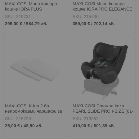
MAXI-COSI Мини кошара -
MAXI-COSI Мини кошара -
кошче IORA PLUS
кошче IORA PRO ELEGANCE
ELEGANCE BEIGE
BEIGE
SKU: 215731
SKU: 215730
299,00 €
/
584,79 лв.
359,00 €
/
702,14 лв.
MAXI-COSI К-кт 2 бр.
MAXI-COSI Стол за кола
непромокаеми чаршафи за
PEARL SLIDE PRO I-SIZE (61-
кошара MERLIN WHITE
105см) AUTHENTIC BLACK
SKU: 215720
SKU: 213952
25,00 €
/
48,90 лв.
410,00 €
/
801,89 лв.