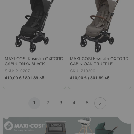
MAXI-COSI Количка OXFORD
MAXI-COSI Количка OXFORD
CABIN ONYX BLACK
CABIN OAK TRUFFLE
SKU: 210207
SKU: 210206
410,00 €
/
801,89 лв.
410,00 €
/
801,89 лв.
Страница
Страница
Напред
В
Страница
Страница
Страница
Страница
1
2
3
4
5
момента
четете