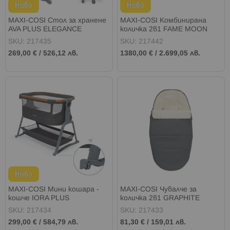
Ново
Ново
MAXI-COSI Стол за хранене
MAXI-COSI Комбинирана
AVA PLUS ELEGANCE
количка 2в1 FAME MOON
GRAPHITE
GRAPHITE
SKU: 217435
SKU: 217442
269,00 €
/
526,12 лв.
1380,00 €
/
2.699,05 лв.
Ново
MAXI-COSI Мини кошара -
MAXI-COSI Чувалче за
кошче IORA PLUS
количка 2в1 GRAPHITE
ELEGANCE GRAPHITE
SKU: 217434
SKU: 217433
299,00 €
/
584,79 лв.
81,30 €
/
159,01 лв.