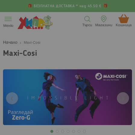
БЕЗПЛАТНА ДОСТАВКА * над 45.50 €
Прескачане
към
Търси
Магазини
Кошница (
Меню
съдържанието
Начало
Maxi-Cosi
Maxi-Cosi
❮
❯