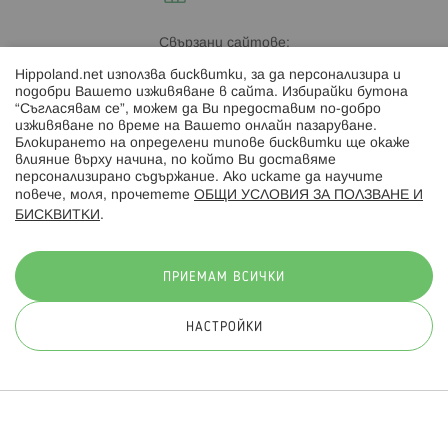
Свързани сайтове:
Hippoland.net използва бисквитки, за да персонализира и
Hippoland.ro
подобри Вашето изживяване в сайта. Избирайки бутона
“Съгласявам се”, можем да Ви предоставим по-добро
изживяване по време на Вашето онлайн пазаруване.
Последвайте ни:
Блокирането на определени типове бисквитки ще окаже
влияние върху начина, по който Ви доставяме
персонализирано съдържание. Ако искате да научите
повече, моля, прочетете
ОБЩИ УСЛОВИЯ ЗА ПОЛЗВАНЕ И
БИСКВИТКИ
.
Начини на плащане:
ПРИЕМАМ ВСИЧКИ
НАСТРОЙКИ
© 2026 Hippoland.net. Всички права запазени
Общи условия
Πолитика за поверителност
Карта на сайта
Онлайн магазин от
ПРИЛОЖИ