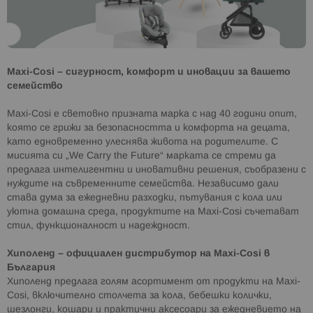
страница
Maxi-Cosi – сигурност, комфорт и иновации за вашето
семейство
Maxi-Cosi е световно призната марка с над 40 години опит,
която се грижи за безопасността и комфорта на децата,
като едновременно улеснява живота на родителите. С
мисията си „We Carry the Future“ марката се стреми да
предлага интелигентни и иновативни решения, съобразени с
нуждите на съвременните семейства. Независимо дали
става дума за ежедневни разходки, пътувания с кола или
уютна домашна среда, продуктите на Maxi-Cosi съчетават
стил, функционалност и надеждност.
Хиполенд – официален дистрибутор на Maxi-Cosi в
България
Хиполенд предлага голям асортимент от продукти на Maxi-
Cosi, включително столчета за кола, бебешки колички,
шезлонги, кошари и практични аксесоари за ежедневието на