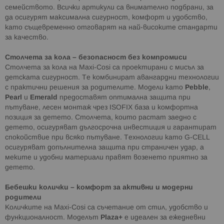
семейството. Всички артикули са внимателно подбрани, за
да осигурят максимална сигурност, комфорт и удобство,
като същевременно отговарят на най-високите стандарти
за качество.
Столчета за кола – безопасност без компромиси
Столчета за кола на Maxi-Cosi са проектирани с мисъл за
детската сигурност. Те комбинират авангардни технологии
с практични решения за родителите. Модели като
Pebble
,
Pearl
и
Emerald
предоставят оптимална защита при
пътуване, лесен монтаж чрез ISOFIX база и комфортна
позиция за детето. Столчета, които растат заедно с
детето, осигуряват дългосрочна инвестиция и гарантират
спокойствие при всяко пътуване. Технологии като G-CELL
осигуряват допълнителна защита при страничен удар, а
меките и удобни материали правят возенето приятно за
детето.
Бебешки колички – комфорт за активни и модерни
родители
Количките на Maxi-Cosi са съчетание от стил, удобство и
функционалност. Моделът
Plaza+
е идеален за ежедневни