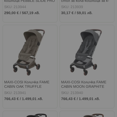
кошница PEBBLE SLIDE PRO
стол за кола-кошница за к-
I-SIZE (40-87см) MOON
ка Oxford Cabin
SKU: 213944
SKU: 213939
GRAPHITE
290,00 €
/
567,19 лв.
30,17 €
/
59,01 лв.
MAXI-COSI Kоличка FAME
MAXI-COSI Kоличка FAME
CABIN OAK TRUFFLE
CABIN MOON GRAPHITE
SKU: 213941
SKU: 213940
766,43 €
/
1.499,01 лв.
766,43 €
/
1.499,01 лв.