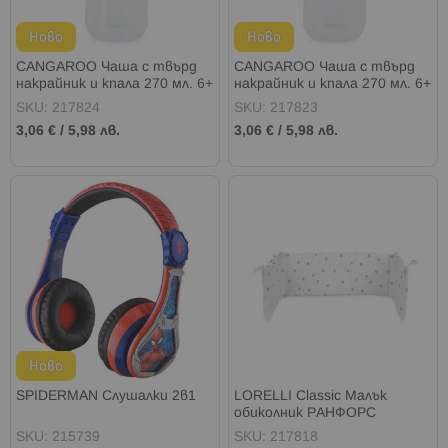
Ново
Ново
CANGAROO Чаша с твърд
CANGAROO Чаша с твърд
накрайник и кпала 270 мл. 6+
накрайник и кпала 270 мл. 6+
СИНЯ
РОЗОВА
SKU: 217824
SKU: 217823
3,06 €
/
5,98 лв.
3,06 €
/
5,98 лв.
Ново
SPIDERMAN Слушалки 2в1
LORELLI Classic Малък
обиколник РАНФОРС
ВЛАКЧЕ СИВО
SKU: 215739
SKU: 217818