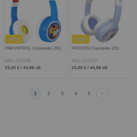
Ново
Ново
PAW PATROL Слушалки 2в1
FROZEN Слушалки 2в1
SKU: 215738
SKU: 215737
23,00 €
/
44,98 лв.
23,00 €
/
44,98 лв.
Страница
Страница
Напред
В
Страница
Страница
Страница
Страница
1
2
3
4
5
момента
четете
страница