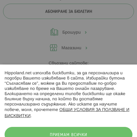
АБОНИРАНЕ ЗА БЮЛЕТИН
Брошури
Магазини
Свързани сайтове:
Hippoland.net използва бисквитки, за да персонализира и
Hippoland.ro
подобри Вашето изживяване в сайта. Избирайки бутона
“Съгласявам се”, можем да Ви предоставим по-добро
изживяване по време на Вашето онлайн пазаруване.
Последвайте ни:
Блокирането на определени типове бисквитки ще окаже
влияние върху начина, по който Ви доставяме
персонализирано съдържание. Ако искате да научите
повече, моля, прочетете
ОБЩИ УСЛОВИЯ ЗА ПОЛЗВАНЕ И
БИСКВИТКИ
.
Начини на плащане:
ПРИЕМАМ ВСИЧКИ