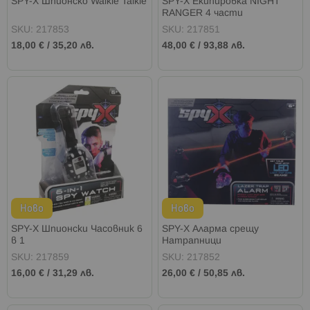
SPY-X Шпионско Walkie Talkie
SPY-X Екипировка NIGHT
RANGER 4 части
SKU: 217853
SKU: 217851
18,00 €
/
35,20 лв.
48,00 €
/
93,88 лв.
Ново
Ново
SPY-X Шпионски Часовник 6
SPY-X Аларма срещу
в 1
Натрапници
SKU: 217859
SKU: 217852
16,00 €
/
31,29 лв.
26,00 €
/
50,85 лв.