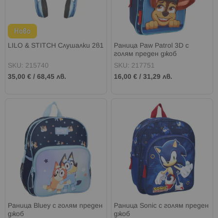
Ново
LILO & STITCH Слушалки 2в1
Раница Paw Patrol 3D с
голям преден джоб
SKU: 215740
SKU: 217751
35,00 €
/
68,45 лв.
16,00 €
/
31,29 лв.
Раница Bluey с голям преден
Раница Sonic с голям преден
джоб
джоб