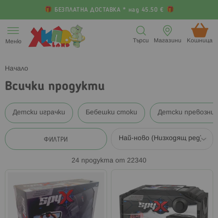
БЕЗПЛАТНА ДОСТАВКА * над 45.50 €
Прескачане
към
Търси
Магазини
Кошница (
Меню
съдържанието
Начало
Всички продукти
Детски играчки
Бебешки стоки
Детски превозни
ФИЛТРИ
24
продукта от
22340