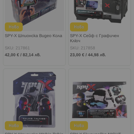
Ново
Ново
SPY-X Шпионска Видео Кола
SPY-X Сейф с Графичен
Ключ
SKU: 217861
SKU: 217858
42,00 €
/
82,14 лв.
23,00 €
/
44,98 лв.
Ново
Ново