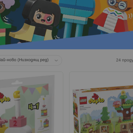
24
прод