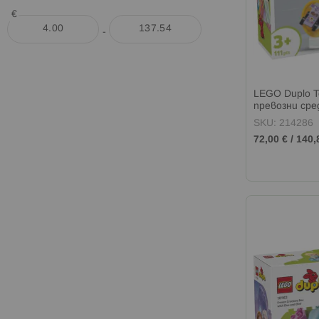
LEGO Футбол
€
LEGO Цветя
-
LEGO - ново през лятото
LEGO Star Wars Мандалореца и Грогу
LEGO Horizon
LEGO Duplo T
LEGO Minifigures
превозни сре
SKU: 214286
LEGO One Piece
72,00 €
/
140,
LEGO Toy Story 4
LEGO Marvel и LEGO Star Wars