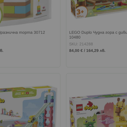
Празнична торта 30712
LEGO Duplo Чудна гора с див
10480
SKU: 214288
в.
84,00 €
/
164,29 лв.