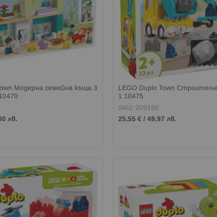
Town Модерна семейна къща 3
LEGO Duplo Town Строителн
 10470
1 10475
SKU: 209166
00 лв.
25,55 €
/
49,97 лв.