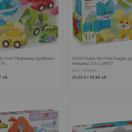
y First Творчески превозни
LEGO Duplo My First Сладки 
474
любимци 3 в 1 10477
SKU: 209168
7 лв.
10,22 €
/
19,99 лв.