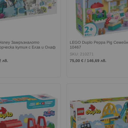
isney Замръзналото
LEGO Duplo Peppa Pig Семей
рческа кутия с Елза и Олаф
10467
SKU: 210271
2 лв.
75,00 €
/
146,69 лв.