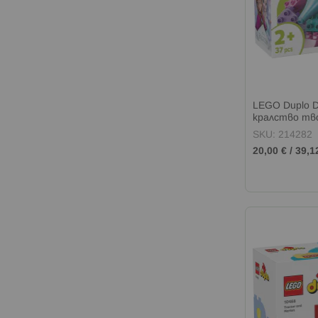
LEGO Duplo D
кралство тво
10462
SKU: 214282
20,00 €
/
39,1