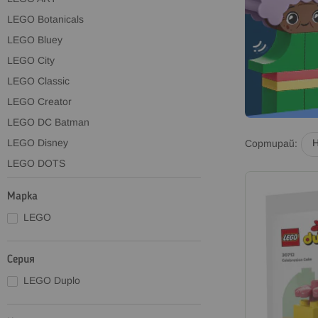
LEGO Botanicals
LEGO Bluey
LEGO City
LEGO Classic
LEGO Creator
LEGO DC Batman
LEGO Disney
Сортирай
LEGO DOTS
LEGO DreamZzz
Марка
LEGO Duplo
LEGO
LEGO Editions
LEGO Formula 1
Серия
LEGO Fortnite
LEGO Duplo
LEGO Friends
LEGO Gabby's Dollhouse