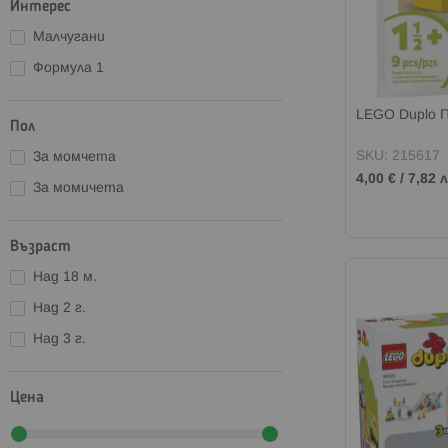
Интерес
LEGO Harry Potter
Малчугани
LEGO Jurassic World
Формула 1
LEGO Ideas
LEGO Icons
LEGO Duplo 
Пол
LEGO Marvel
SKU: 215617
За момчета
LEGO Minecraft
4,00 €
/
7,82 л
За момичета
LEGO Ninjago
LEGO Pokemon
Възраст
LEGO Sonic
LEGO Speed Champions
Над 18 м.
LEGO Star Wars
Над 2 г.
LEGO Super Mario
Над 3 г.
LEGO Technic
LEGO Wednesday
Цена
LEGO Wicked