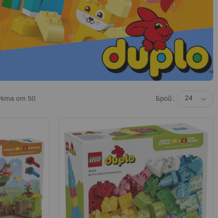
укта от
50
Брой