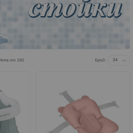
укта от
160
Брой