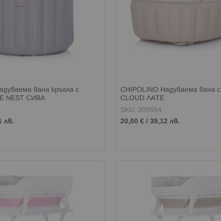
дуваема вана кръгла с
CHIPOLINO Надуваема вана с
E NEST СИВА
CLOUD ЛАТЕ
SKU: 209554
1 лв.
20,00 €
/
39,12 лв.