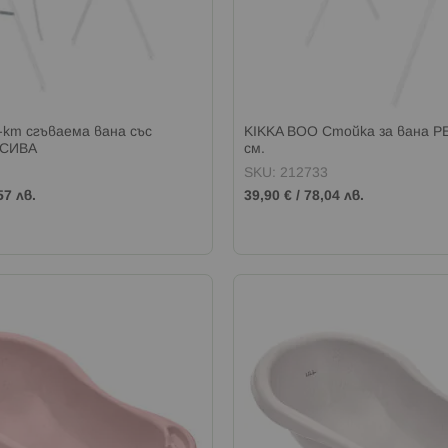
кт сгъваема вана със
KIKKA BOO Стойка за вана P
 СИВА
см.
SKU: 212733
57 лв.
39,90 €
/
78,04 лв.