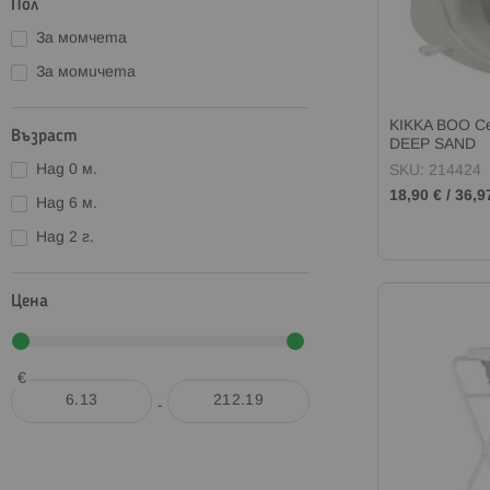
Пол
За момчета
За момичета
KIKKA BOO С
Възраст
DEEP SAND
Над 0 м.
SKU: 214424
18,90 €
/
36,9
Над 6 м.
Над 2 г.
Цена
€
-