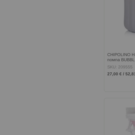
CHIPOLINO На
помпа BUBBL
SKU: 209555
27,00 €
/
52,8