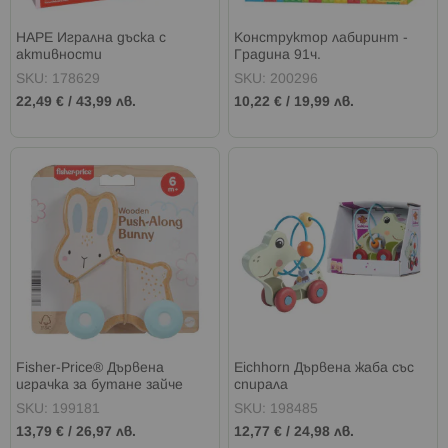
HAPE Игрална дъска с
Конструктор лабиринт -
активности
Градина 91ч.
SKU: 178629
SKU: 200296
22,49 €
/
43,99 лв.
10,22 €
/
19,99 лв.
Fisher-Price® Дървена
Eichhorn Дървена жаба със
играчка за бутане зайче
спирала
SKU: 199181
SKU: 198485
13,79 €
/
26,97 лв.
12,77 €
/
24,98 лв.