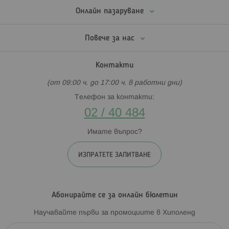
интерактивни маси, учебни кули, сметала и други);
Онлайн пазаруване
Музикални инструменти;
За яздене, возене, люлеене;
Повече за нас
Дрънкалки и други предложения за най-малките.
Контакти
За каква възраст са подходящи?
(от 09:00 ч. до 17:00 ч. в работни дни)
В Хиполенд има предложения за всяка възраст. Дървените
Телефон за контакти:
играчки са чудесен вариант да съчетаете полезното с
02 / 40 484
приятното, защото помагат на малките да развиват
ключови умения в условията на игра. Разполагаме с
Имате въпрос?
висококачествени и изцяло безопасни дървени играчки за
бебета – особено популярен избор сред родителите, които
държат на устойчивите материали и екологично
ИЗПРАТЕТЕ ЗАПИТВАНЕ
съобразното възпитание и отглеждане на децата.
Абонирайте се за онлайн бюлетин
Защо да изберем дървени играчки за нашето
Научавайте първи за промоциите в Хиполенд
дете?