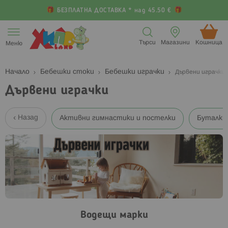
БЕЗПЛАТНА ДОСТАВКА * над 45.50 €
Прескачане
към
Търси
Магазини
Кошница (
Меню
съдържанието
Начало
Бебешки стоки
Бебешки играчки
Дървени играчки
Дървени играчки
Назад
Активни гимнастики и постелки
Буталки 
Водещи марки