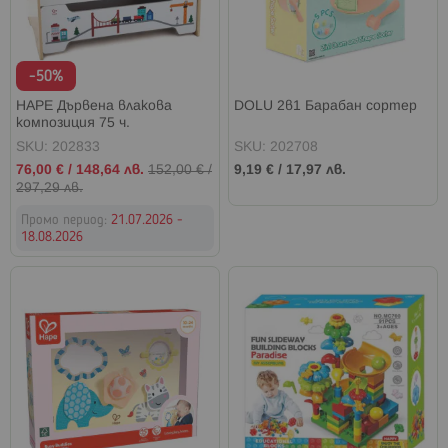
-50%
HAPE Дървена влакова
DOLU 2в1 Барабан сортер
композиция 75 ч.
SKU: 202833
SKU: 202708
Промо
76,00 €
/
148,64 лв.
152,00 €
/
9,19 €
/
17,97 лв.
цена
297,29 лв.
Промо период:
21.07.2026 -
18.08.2026