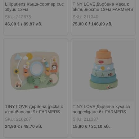
Lilliputiens Къща-сортер със
TINY LOVE Дървена маса с
звуци 12+м
активности 12+м FARMERS
FUNDAY
SKU: 212675
SKU: 211340
46,00 €
/
89,97 лв.
75,00 €
/
146,69 лв.
TINY LOVE Дървена дъска с
TINY LOVE Дървена кула за
активности 9+ FARMERS
подреждане 6+ FARMERS
FUNDAY
FUNDAY
SKU: 216267
SKU: 211337
24,90 €
/
48,70 лв.
15,90 €
/
31,10 лв.