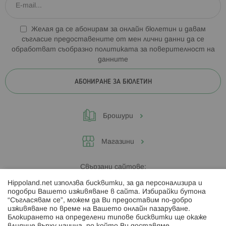
Няма как да не отчетем факта, че напоследък интересът
към класическите и модерни дървени играчки значително се
покачи. Те са предпочитан избор пред стандартната
Желая да се абонирам за онлайн бюлетин и давам
пластмаса, метал и дори пред задържащи вниманието
съгласие предоставените от мен лични данни да се
електронни предложения. Това съвсем не е случайно.
обработват съобразно
политиката за поверителност на
Играчките от дърво имат множество предимства, в това
данните
число:
Изработени са от естествен, екологично чист, безопасен
АБОНИРАНЕ ЗА БЮЛЕТИН
хипоалергенен материал, подходящ дори за новородените;
По-здрави са и „оцеляват“ в палавите ръчички на
мъниците по-дълго време;
Брошури
Семплият им дизайн позволява на детето да ги използва
по различни начини и така да развива въображението си;
Предоставят реалистичен поглед върху околния свят и
Магазини
действителността;
Спомага за развитието на концентрация, адаптация и
Свързани сайтове:
социализация.
Hippoland.net използва бисквитки, за да персонализира и
Hippoland.ro
подобри Вашето изживяване в сайта. Избирайки бутона
“Съгласявам се”, можем да Ви предоставим по-добро
изживяване по време на Вашето онлайн пазаруване.
Последвайте ни:
Блокирането на определени типове бисквитки ще окаже