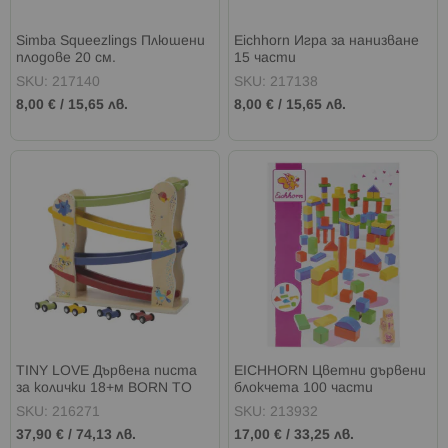
Simba Squeezlings Плюшени
Eichhorn Игра за нанизване
плодове 20 см.
15 части
SKU: 217140
SKU: 217138
8,00 €
/
15,65 лв.
8,00 €
/
15,65 лв.
TINY LOVE Дървена писта
EICHHORN Цветни дървени
за колички 18+м BORN TO
блокчета 100 части
PARTY
SKU: 216271
SKU: 213932
37,90 €
/
74,13 лв.
17,00 €
/
33,25 лв.