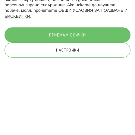
влияние върху начина, по който Ви доставяме
персонализирано съдържание. Ако искате да научите
повече, моля, прочетете
ОБЩИ УСЛОВИЯ ЗА ПОЛЗВАНЕ И
БИСКВИТКИ
.
Начини на плащане:
ПРИЕМАМ ВСИЧКИ
НАСТРОЙКИ
© 2026 Hippoland.net. Всички права запазени
Общи условия
Πолитика за поверителност
Карта на сайта
Онлайн магазин от