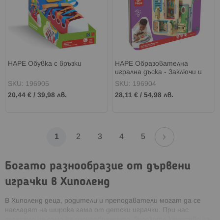
HAPE Обувка с връзки
HAPE Образователна
игрална дъска - Заключи и
научи
SKU: 196905
SKU: 196904
20,44 €
/
39,98 лв.
28,11 €
/
54,98 лв.
Страница
Страница
Напред
В
Страница
Страница
Страница
Страница
1
2
3
4
5
момента
Богато разнообразие от дървени
четете
играчки в Хиполенд
страница
В Хиполенд деца, родители и преподаватели могат да се
насладят на широка гама от детски играчки. При нас
залагаме не само на разнообразието, високото качество на