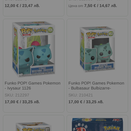
12,00 €
/
23,47 лв.
7,50 €
/
14,67 лв.
Цена от
Funko POP! Games Pokemon
Funko POP! Games Pokemon
- Ivysaur 1126
- Bulbasaur Bulbizarre-
Bisasam 453
SKU: 212297
SKU: 210421
17,00 €
/
33,25 лв.
17,00 €
/
33,25 лв.