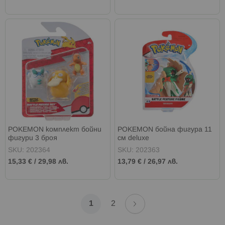
POKEMON комплект бойни
POKEMON бойна фигура 11
фигури 3 броя
см deluxe
SKU: 202364
SKU: 202363
15,33 €
/
29,98 лв.
13,79 €
/
26,97 лв.
Страница
Страница
Напред
В
Страница
1
2
момента