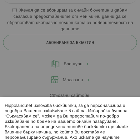
Желая да се абонирам за онлайн бюлетин и давам
съгласие предоставените от мен лични данни да се
обработват съобразно
политиката за поверителност на
данните
АБОНИРАНЕ ЗА БЮЛЕТИН
Брошури
Магазини
Свързани сайтове:
Hippoland.net използва бисквитки, за да персонализира и
Hippoland.ro
подобри Вашето изживяване в сайта. Избирайки бутона
“Съгласявам се”, можем да Ви предоставим по-добро
изживяване по време на Вашето онлайн пазаруване.
Последвайте ни:
Блокирането на определени типове бисквитки ще окаже
влияние върху начина, по който Ви доставяме
персонализирано съдържание. Ако искате да научите