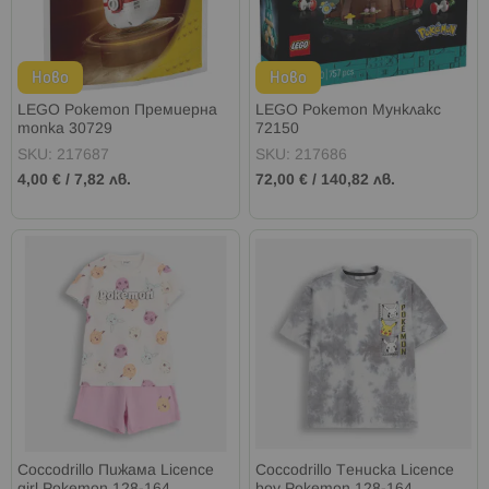
Ново
Ново
LEGO Pokemon Премиерна
LEGO Pokemon Мунклакс
топка 30729
72150
SKU: 217687
SKU: 217686
4,00 €
/
7,82 лв.
72,00 €
/
140,82 лв.
Coccodrillo Пижама Licence
Coccodrillo Тениска Licence