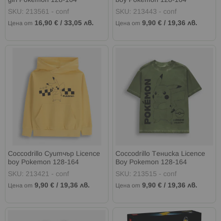
girl Pokemon 128-164
boy Pokemon 128-164
SKU: 213561 - conf
SKU: 213443 - conf
16,90 €
/
33,05 лв.
9,90 €
/
19,36 лв.
Цена от
Цена от
Coccodrillo Суитчър Licence
Coccodrillo Тениска Licence
boy Pokemon 128-164
Boy Pokemon 128-164
SKU: 213421 - conf
SKU: 213515 - conf
9,90 €
/
19,36 лв.
9,90 €
/
19,36 лв.
Цена от
Цена от