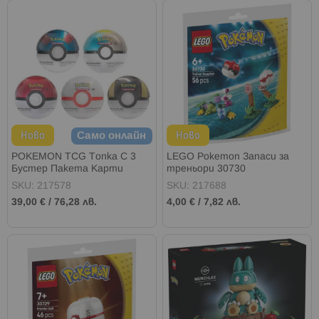
Ново
Ново
Само онлайн
POKEMON TCG Топка С 3
LEGO Pokemon Запаси за
Бустер Пакета Карти
треньори 30730
SKU: 217578
SKU: 217688
39,00 €
/
76,28 лв.
4,00 €
/
7,82 лв.