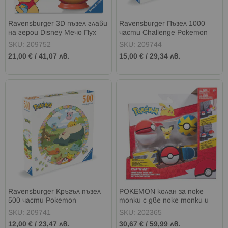
Ravensburger 3D пъзел глави
Ravensburger Пъзел 1000
на герои Disney Мечо Пух
части Challenge Pokemon
SKU: 209752
SKU: 209744
21,00 €
/
41,07 лв.
15,00 €
/
29,34 лв.
Ravensburger Кръгъл пъзел
POKEMON колан за поке
500 части Pokemon
топки с две поке топки и
фигурка
SKU: 209741
SKU: 202365
12,00 €
/
23,47 лв.
30,67 €
/
59,99 лв.