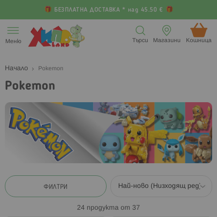
БЕЗПЛАТНА ДОСТАВКА * над 45.50 €
Прескачане
към
Търси
Магазини
Кошница (
Меню
съдържанието
Начало
Pokemon
Pokemon
ФИЛТРИ
24
продукта от
37