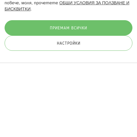
повече, моля, прочетете
ОБЩИ УСЛОВИЯ ЗА ПОЛЗВАНЕ И
БИСКВИТКИ
.
Начини на плащане:
ПРИЕМАМ ВСИЧКИ
НАСТРОЙКИ
© 2026 Hippoland.net. Всички права запазени
Общи условия
Πолитика за поверителност
Карта на сайта
Онлайн магазин от
ПРИЛОЖИ