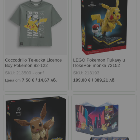
Coccodrillo Тениска Licence
LEGO Pokemon Пикачу и
Boy Pokemon 92-122
Покемон топка 72152
SKU: 213509 - conf
SKU: 213193
7,50 €
/
14,67 лв.
199,00 €
/
389,21 лв.
Цена от