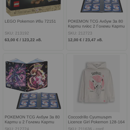
LEGO Pokemon Иви 72151
POKEMON TCG Албум За 80
Карти плюс 2 Големи Карти
SKU: 213192
SKU: 212723
63,00 €
/
123,22 лв.
12,00 €
/
23,47 лв.
POKEMON TCG Албум За 80
Coccodrillo Суитшърт
Карти и 2 Големи Карти
Licence Girl Pokemon 128-164
SKU: 212724
SKU: 211636 - conf