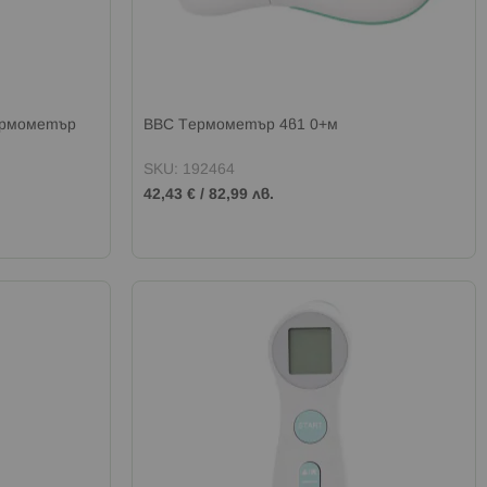
рмометър
BBC Термометър 4в1 0+м
SKU: 192464
42,43 €
/
82,99 лв.