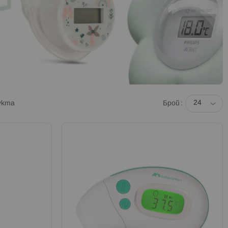
укта
Брой