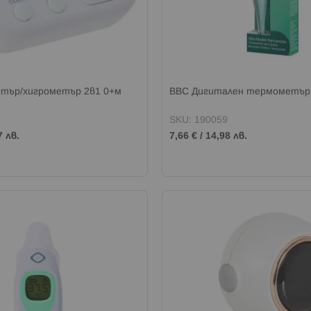
тър/хигрометър 2в1 0+м
BBC Дигитален термометър
SKU: 190059
7 лв.
7,66 €
/
14,98 лв.