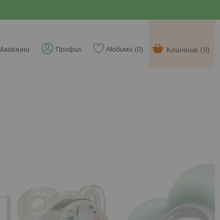
Магазини
Профил
Любими (
0
)
Кошница (
0
)