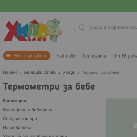
Меню продукти
Най-ново
Топ оферти
От ТВ рек
Начало
Бебешки стоки
Уреди
Термометри за бебе
Термометри за бебе
Категория
Видеофони и бебефони
Стерилизатори
Нагреватели
Уреди за приготвяне на храна