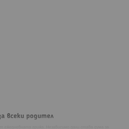
за всеки родител
 ежедневната грижа. Независимо дали става дума за