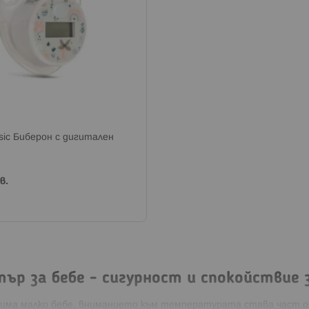
sic Биберон с дигитален
в.
ър за бебе - сигурност и спокойствие 
има малко бебе, вниманието към температурата става част от