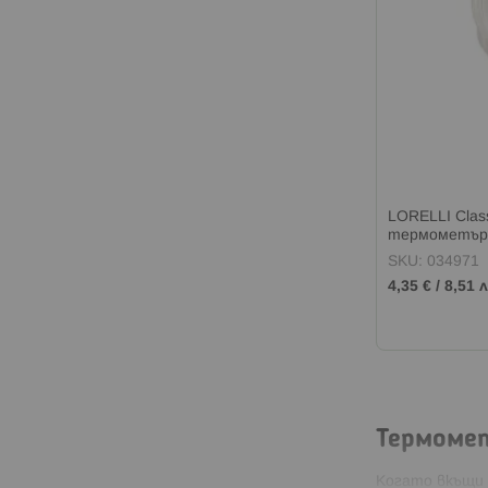
LORELLI Clas
термометър
SKU: 034971
4,35 €
/
8,51 л
Термомет
Когато вкъщи 