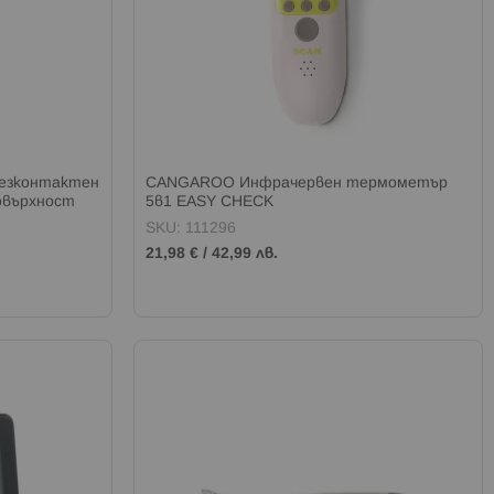
Безконтактен
CANGAROO Инфрачервен термометър
повърхност
5в1 EASY CHECK
SKU: 111296
21,98 €
/
42,99 лв.