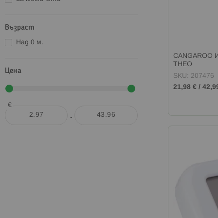
Възраст
Над 0 м.
CANGAROO И
THEO
Цена
SKU: 207476
21,98 €
/
42,9
€
-