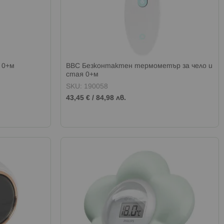
 0+м
BBC Безконтактен термометър за чело и
стая 0+м
SKU: 190058
43,45 €
/
84,98 лв.