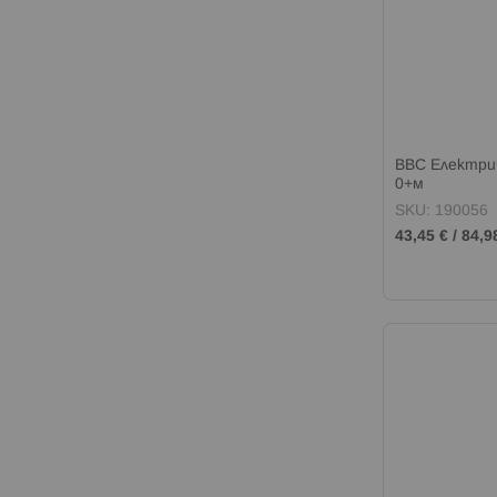
BBC Електри
0+м
SKU: 190056
43,45 €
/
84,9