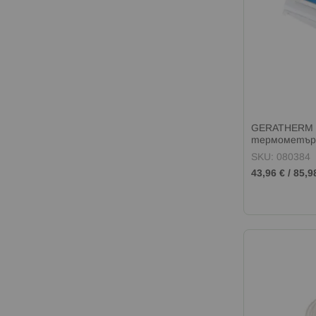
GERATHERM 
термометър
SKU: 080384
43,96 €
/
85,9