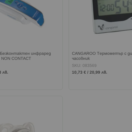
Безконтактен инфраред
CANGAROO Термометър с ди
 NON CONTACT
часовник
SKU: 083569
8 лв.
10,73 €
/
20,99 лв.