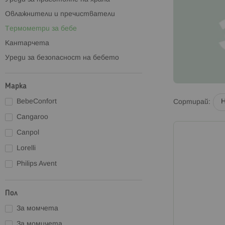
Овлажнители и пречистватели
Термометри за бебе
Кантарчета
Уреди за безопасност на бебето
Марка
BebeConfort
Сортирай
Cangaroo
Canpol
Lorelli
Philips Avent
Пол
За момчета
За момичета