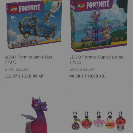
LEGO Fortnite Battle Bus
LEGO Fortnite Supply Llama
77073
77071
SKU: 192696
SKU: 192694
111,97 €
/
218,99 лв.
40,38 €
/
78,98 лв.