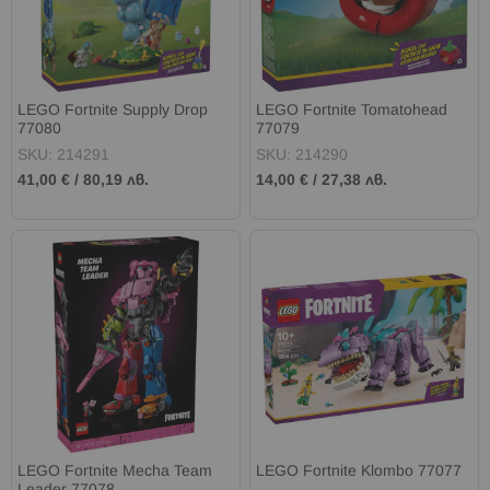
LEGO Fortnite Supply Drop
LEGO Fortnite Tomatohead
77080
77079
SKU: 214291
SKU: 214290
41,00 €
/
80,19 лв.
14,00 €
/
27,38 лв.
LEGO Fortnite Mecha Team
LEGO Fortnite Klombo 77077