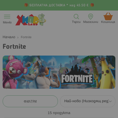
БЕЗПЛАТНА ДОСТАВКА * над 45.50 €
Прескачане
към
Търси
Магазини
Кошница (
Меню
съдържанието
Начало
Fortnite
Fortnite
ФИЛТРИ
15
продукта