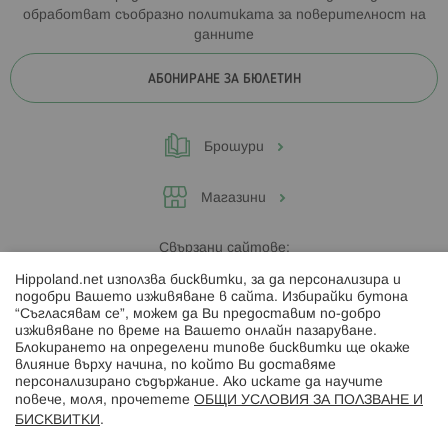
обработват съобразно
политиката за поверителност на
данните
АБОНИРАНЕ ЗА БЮЛЕТИН
Брошури
Магазини
Свързани сайтове:
Hippoland.net използва бисквитки, за да персонализира и
Hippoland.ro
подобри Вашето изживяване в сайта. Избирайки бутона
“Съгласявам се”, можем да Ви предоставим по-добро
изживяване по време на Вашето онлайн пазаруване.
Последвайте ни:
Блокирането на определени типове бисквитки ще окаже
влияние върху начина, по който Ви доставяме
персонализирано съдържание. Ако искате да научите
повече, моля, прочетете
ОБЩИ УСЛОВИЯ ЗА ПОЛЗВАНЕ И
БИСКВИТКИ
.
Начини на плащане: