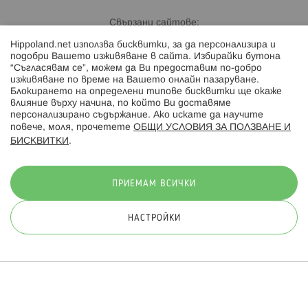
Свързани сайтове:
Hippoland.net използва бисквитки, за да персонализира и
Hippoland.ro
подобри Вашето изживяване в сайта. Избирайки бутона
“Съгласявам се”, можем да Ви предоставим по-добро
изживяване по време на Вашето онлайн пазаруване.
Последвайте ни:
Блокирането на определени типове бисквитки ще окаже
влияние върху начина, по който Ви доставяме
персонализирано съдържание. Ако искате да научите
повече, моля, прочетете
ОБЩИ УСЛОВИЯ ЗА ПОЛЗВАНЕ И
БИСКВИТКИ
.
Начини на плащане:
ПРИЕМАМ ВСИЧКИ
НАСТРОЙКИ
© 2026 Hippoland.net. Всички права запазени
Общи условия
Πолитика за поверителност
Карта на сайта
Онлайн магазин от
ПРИЛОЖИ