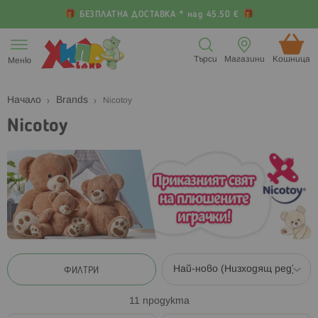
БЕЗПЛАТНА ДОСТАВКА * над 45.50 €
Прескачане
към
Търси
Магазини
Кошница (
Меню
съдържанието
Начало
Brands
Nicotoy
Nicotoy
ФИЛТРИ
11
продукта