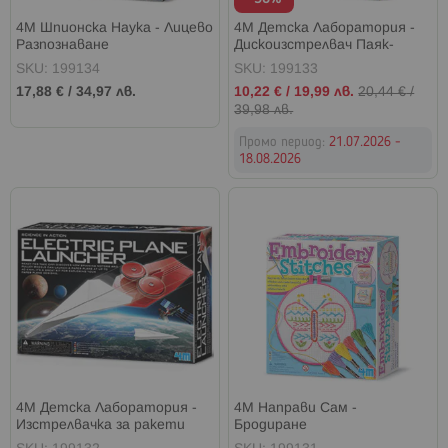
4M Шпионска Наука - Лицево
4M Детска Лаборатория -
Разпознаване
Дискоизстрелвач Паяк-
Робот
SKU: 199134
SKU: 199133
Промо
17,88 €
/
34,97 лв.
10,22 €
/
19,99 лв.
20,44 €
/
цена
39,98 лв.
Промо период:
21.07.2026 -
18.08.2026
4M Детска Лаборатория -
4M Направи Сам -
Изстрелвачка за ракети
Бродиране