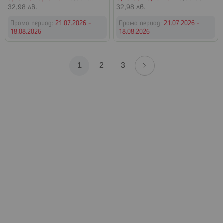
цена
цена
32,98 лв.
32,98 лв.
Промо период:
21.07.2026 -
Промо период:
21.07.2026 -
18.08.2026
18.08.2026
Страница
Страница
Напред
В
Страница
Страница
1
2
3
момента
четете
страница