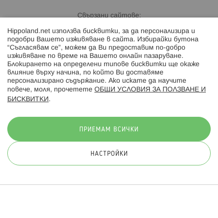
Свързани сайтове:
Hippoland.net използва бисквитки, за да персонализира и
Hippoland.ro
подобри Вашето изживяване в сайта. Избирайки бутона
“Съгласявам се”, можем да Ви предоставим по-добро
изживяване по време на Вашето онлайн пазаруване.
Последвайте ни:
Блокирането на определени типове бисквитки ще окаже
влияние върху начина, по който Ви доставяме
персонализирано съдържание. Ако искате да научите
повече, моля, прочетете
ОБЩИ УСЛОВИЯ ЗА ПОЛЗВАНЕ И
БИСКВИТКИ
.
Начини на плащане:
ПРИЕМАМ ВСИЧКИ
НАСТРОЙКИ
© 2026 Hippoland.net. Всички права запазени
Общи условия
Πолитика за поверителност
Карта на сайта
Онлайн магазин от
ПРИЛОЖИ