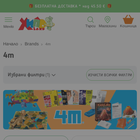
БЕЗПЛАТНА ДОСТАВКА * над 45.50 €
Прескачане
към
Търси
Магазини
Кошница (
Меню
съдържанието
Начало
Brands
4m
4m
Избрани филтри
ИЗЧИСТИ ВСИЧКИ ФИЛТРИ