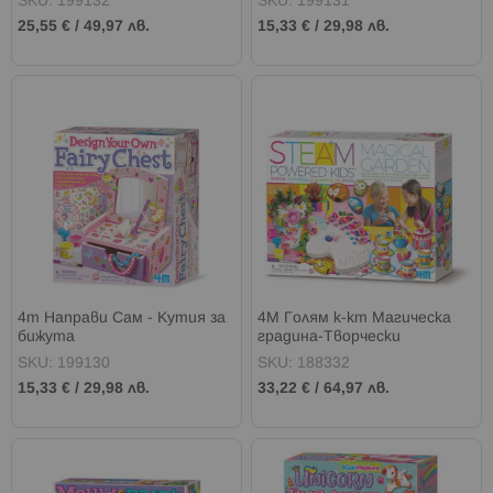
SKU: 199132
SKU: 199131
25,55 €
/
49,97 лв.
15,33 €
/
29,98 лв.
4m Направи Сам - Кутия за
4M Голям к-кт Магическа
бижута
градина-Творчески
занимания
SKU: 199130
SKU: 188332
15,33 €
/
29,98 лв.
33,22 €
/
64,97 лв.