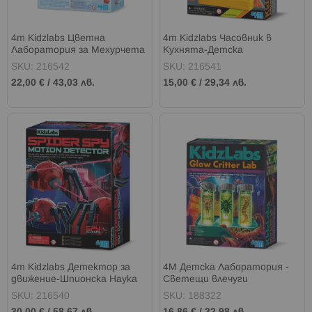
4m Kidzlabs Цветна
4m Kidzlabs Часовник в
Лаборатория за Мехурчета
Кухнята-Детска
Лаборатори
SKU: 216542
SKU: 216541
22,00 €
/
43,03 лв.
15,00 €
/
29,34 лв.
4m Kidzlabs Детектор за
4M Детска Лаборатория -
движение-Шпионска Наука
Светещи влечуги
SKU: 216540
SKU: 188322