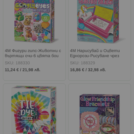
4M Фигури гипс-Животни с
4M Нарисувай и Оцвети
въртящи очи-6 цвята бои
Еднорози-Рисуване чрез
търкане
SKU: 188330
SKU: 188329
11,24 €
/
21,98 лв.
16,86 €
/
32,98 лв.