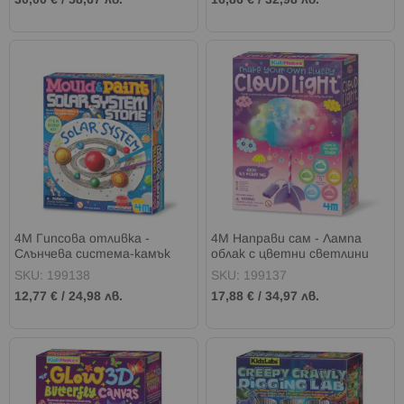
30,00 €
/
58,67 лв.
16,86 €
/
32,98 лв.
4M Гипсова отливка -
4M Направи сам - Лампа
Слънчева система-камък
облак с цветни светлини
SKU: 199138
SKU: 199137
12,77 €
/
24,98 лв.
17,88 €
/
34,97 лв.