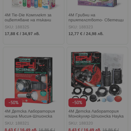
4M Tie-Die Комплект за
4M Гривни на
оцветяване на тъкани
приятелството- Светещи
SKU: 188325
SKU: 188323
17,88 €
/
34,97 лв.
12,77 €
/
24,98 лв.
-50%
-50%
4M Детска Лаборатория
4M Детска Лаборатория
нощна Мисия-Шпионска
Монокуляр-Шпионска Наука
Наука
SKU: 188321
SKU: 188320
Промо
Промо
8,43 €
/
16,49 лв.
16,86 €
/
8,43 €
/
16,49 лв.
16,86 €
/