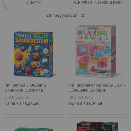
ФИЛТРИ
24
продукта от
71
4m Отлей и Оцвети
4m KidzMaker Направи Сам -
Слънчева Система
Свещички Еднорог
SKU: 216550
SKU: 216545
13,00 €
/
25,43 лв.
16,00 €
/
31,29 лв.