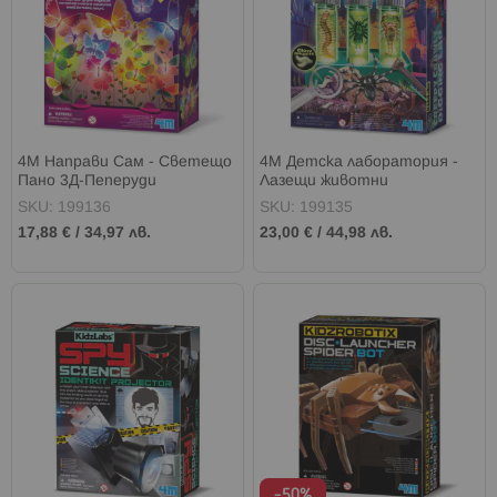
4M Направи Сам - Светещо
4M Детска лаборатория -
Пано 3Д-Пеперуди
Лазещи животни
SKU: 199136
SKU: 199135
17,88 €
/
34,97 лв.
23,00 €
/
44,98 лв.
-50%