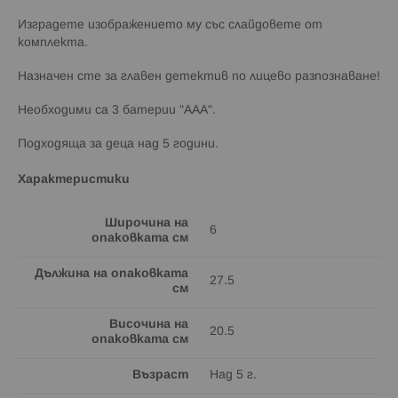
Изградете изображението му със слайдовете от
комплекта.
Назначен сте за главен детектив по лицево разпознаване!
Необходими са 3 батерии "ААА".
Подходящa за деца над 5 години.
Характеристики
Широчина на
6
опаковката см
Дължина на опаковката
27.5
см
Височина на
20.5
опаковката см
Възраст
Над 5 г.