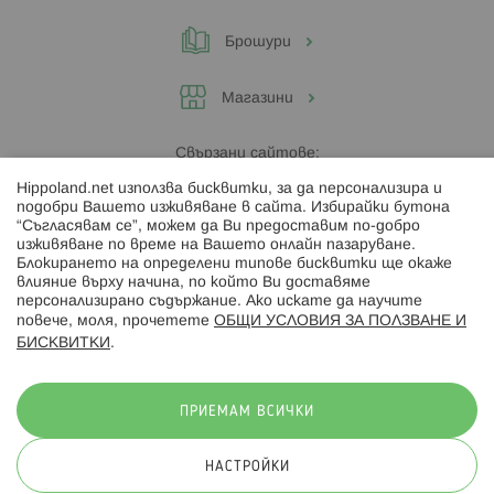
Брошури
Магазини
Свързани сайтове:
Hippoland.net използва бисквитки, за да персонализира и
Hippoland.ro
подобри Вашето изживяване в сайта. Избирайки бутона
“Съгласявам се”, можем да Ви предоставим по-добро
изживяване по време на Вашето онлайн пазаруване.
Последвайте ни:
Блокирането на определени типове бисквитки ще окаже
влияние върху начина, по който Ви доставяме
персонализирано съдържание. Ако искате да научите
повече, моля, прочетете
ОБЩИ УСЛОВИЯ ЗА ПОЛЗВАНЕ И
БИСКВИТКИ
.
Начини на плащане:
ПРИЕМАМ ВСИЧКИ
НАСТРОЙКИ
© 2026 Hippoland.net. Всички права запазени