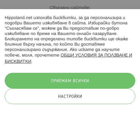
Свързани сайтове:
Hippoland.net използва бисквитки, за да персонализира и
Hippoland.ro
подобри Вашето изживяване в сайта. Избирайки бутона
“Съгласявам се”, можем да Ви предоставим по-добро
изживяване по време на Вашето онлайн пазаруване.
Последвайте ни:
Блокирането на определени типове бисквитки ще окаже
влияние върху начина, по който Ви доставяме
персонализирано съдържание. Ако искате да научите
повече, моля, прочетете
ОБЩИ УСЛОВИЯ ЗА ПОЛЗВАНЕ И
БИСКВИТКИ
.
Начини на плащане:
ПРИЕМАМ ВСИЧКИ
НАСТРОЙКИ
© 2026 Hippoland.net. Всички права запазени
Общи условия
Πолитика за поверителност
Карта на сайта
Онлайн магазин от