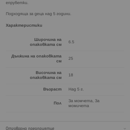
епруветки.
Подходящa за деца над 5 години.
Характеристики
Широчина на
6.5
опаковката см
Дължина на опаковката
25
см
Височина на
18
опаковката см
Възраст
Над 5 г.
За момчета, За
Пол
момичета
Отговорно предприятие