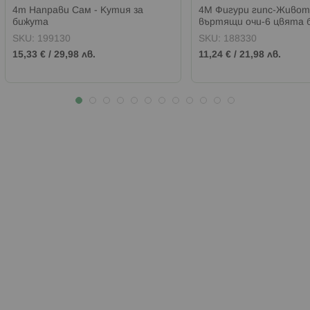
4m Направи Сам - Кутия за
4M Фигури гипс-Живот
бижута
въртящи очи-6 цвята 
SKU:
199130
SKU:
188330
15,33 €
/
29,98 лв.
11,24 €
/
21,98 лв.