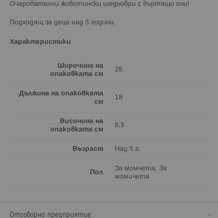
Очарователни животински шедьоври с въртящи очи!
Подходящ за деца над 5 години.
Характеристики
Широчина на
25
опаковката см
Дължина на опаковката
18
см
Височина на
6.5
опаковката см
Възраст
Над 5 г.
За момчета, За
Пол
момичета
Отговорно предприятие