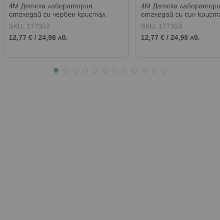
4М Детска лаборатория
4М Детска лаборатор
отгледай си червен кристал
отгледай си син крист
SKU:
177352
SKU:
177353
12,77 €
/
24,98 лв.
12,77 €
/
24,98 лв.