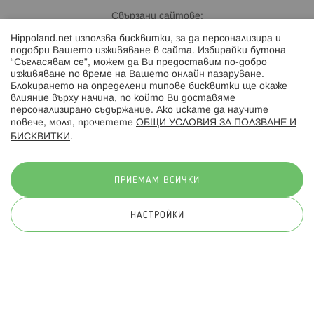
Свързани сайтове:
Hippoland.net използва бисквитки, за да персонализира и
Hippoland.ro
подобри Вашето изживяване в сайта. Избирайки бутона
“Съгласявам се”, можем да Ви предоставим по-добро
изживяване по време на Вашето онлайн пазаруване.
Последвайте ни:
Блокирането на определени типове бисквитки ще окаже
влияние върху начина, по който Ви доставяме
персонализирано съдържание. Ако искате да научите
повече, моля, прочетете
ОБЩИ УСЛОВИЯ ЗА ПОЛЗВАНЕ И
БИСКВИТКИ
.
Начини на плащане:
ПРИЕМАМ ВСИЧКИ
НАСТРОЙКИ
© 2026 Hippoland.net. Всички права запазени
Общи условия
Πолитика за поверителност
Карта на сайта
Онлайн магазин от